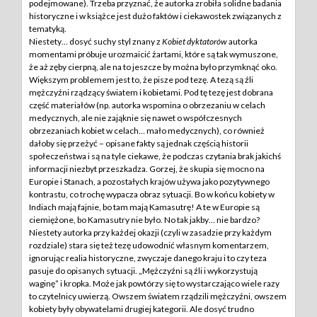
podejmowane). Trzeba przyznać, że autorka zrobiła solidne badania
historyczne i w książce jest dużo faktów i ciekawostek związanych z
tematyką.
Niestety… dosyć suchy styl znany z
Kobiet dyktatorów
autorka
momentami próbuje urozmaicić żartami, które są tak wymuszone,
że aż zęby cierpną, ale na to jeszcze by można było przymknąć oko.
Większym problemem jest to, że pisze pod tezę. A tezą są źli
mężczyźni rządzący światem i kobietami. Pod tę tezę jest dobrana
część materiałów (np. autorka wspomina o obrzezaniu w celach
medycznych, ale nie zająknie się nawet o współczesnych
obrzezaniach kobiet w celach… mało medycznych), co również
dałoby się przeżyć – opisane fakty są jednak częścią historii
społeczeństwa i są na tyle ciekawe, że podczas czytania brak jakichś
informacji niezbyt przeszkadza. Gorzej, że skupia się mocno na
Europie i Stanach, a pozostałych krajów używa jako pozytywnego
kontrastu, co trochę wypacza obraz sytuacji. Bo w końcu kobiety w
Indiach mają fajnie, bo tam mają Kamasutrę! A te w Europie są
ciemiężone, bo Kamasutry nie było. No tak jakby… nie bardzo?
Niestety autorka przy każdej okazji (czyli w zasadzie przy każdym
rozdziale) stara się też tezę udowodnić własnym komentarzem,
ignorując realia historyczne, zwyczaje danego kraju i to czy teza
pasuje do opisanych sytuacji. „Mężczyźni są źli i wykorzystują
waginę” i kropka. Może jak powtórzy się to wystarczająco wiele razy
to czytelnicy uwierzą. Owszem światem rządzili mężczyźni, owszem
kobiety były obywatelami drugiej kategorii. Ale dosyć trudno