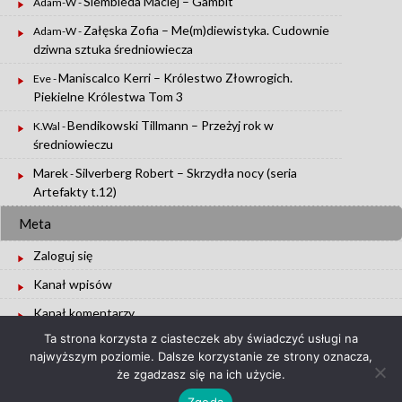
Siembieda Maciej – Gambit
Adam-W
-
Załęska Zofia – Me(m)diewistyka. Cudownie
Adam-W
-
dziwna sztuka średniowiecza
Maniscalco Kerri – Królestwo Złowrogich.
Eve
-
Piekielne Królestwa Tom 3
Bendikowski Tillmann – Przeżyj rok w
K.Wal
-
średniowieczu
Marek
Silverberg Robert – Skrzydła nocy (seria
-
Artefakty t.12)
Meta
Zaloguj się
Kanał wpisów
Kanał komentarzy
Ta strona korzysta z ciasteczek aby świadczyć usługi na
WordPress.org
najwyższym poziomie. Dalsze korzystanie ze strony oznacza,
że zgadzasz się na ich użycie.
Zgoda
Copyright © 2026 :
Bookeaters.pl
|
WordPress Theme :
UU2014
|
Login