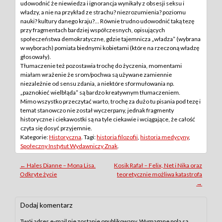
udowodnić że niewiedza i ignorancja wynikały z obsesji seksu i
władzy, a nie na przykład ze strachu? niezrozumienia? poziomu
nauki? kultury danego kraju?… Równie trudno udowodnić taką tezę
przy fragmentach bardziej współczesnych, opisujących
społeczeństwa demokratyczne, gdzie tajemnicza „władza” (wybrana
w wyborach) pomiata biednymi kobietami (które na rzeczoną władzę
głosowały).
Tłumaczenie też pozostawia trochę do życzenia, momentami
miałam wrażenie że srom/pochwa są używane zamiennie
niezależnie od sensu zdania, a niektóre sformułowania np.
„paznokieć wielbłąda” są bardzo kreatywnym tłumaczeniem.
Mimo wszystko przeczytać warto, trochę za dużo tu pisania pod tezę i
temat stanowczo nie został wyczerpany, jednak fragmenty
historyczne i ciekawostki są na tyle ciekawie i wciągające, że całość
czyta się dosyć przyjemnie.
Kategorie:
Historyczna
. Tagi:
historia filozofii
,
historia medycyny
,
Społeczny Instytut Wydawniczy Znak
.
Post
←
Hales Dianne – Mona Lisa.
Kosik Rafał – Felix, Net i Nika oraz
Odkryte życie
teoretycznie możliwa katastrofa
navigation
→
Dodaj komentarz
Twój adres e-mail nie zostanie opublikowany.
Wymagane pola są