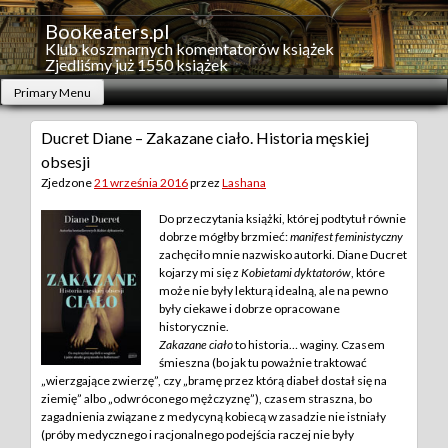
Skip
to
Bookeaters.pl
content
Klub koszmarnych komentatorów książek
Zjedliśmy już 1550 książek
Primary Menu
Ducret Diane – Zakazane ciało. Historia męskiej
obsesji
Zjedzone
21 września 2016
przez
Lashana
Do przeczytania książki, której podtytuł równie
dobrze mógłby brzmieć:
manifest feministyczny
zachęciło mnie nazwisko autorki. Diane Ducret
kojarzy mi się z
Kobietami dyktatorów
, które
może nie były lekturą idealną, ale na pewno
były ciekawe i dobrze opracowane
historycznie.
Zakazane ciało
to historia… waginy. Czasem
śmieszna (bo jak tu poważnie traktować
„wierzgające zwierzę”, czy „bramę przez którą diabeł dostał się na
ziemię” albo „odwróconego mężczyznę”), czasem straszna, bo
zagadnienia związane z medycyną kobiecą w zasadzie nie istniały
(próby medycznego i racjonalnego podejścia raczej nie były