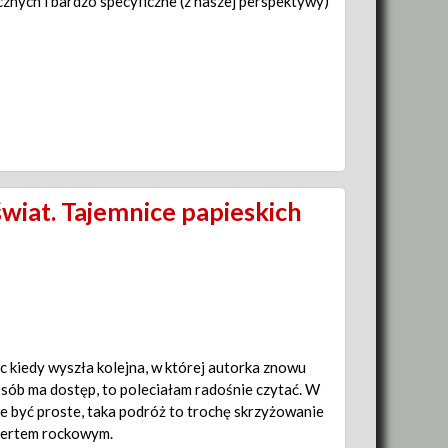
cznych i bardzo specyficzne (z naszej perspektywy)
wiat. Tajemnice papieskich
c kiedy wyszła kolejna, w której autorka znowu
osób ma dostęp, to poleciałam radośnie czytać. W
e być proste, taka podróż to trochę skrzyżowanie
certem rockowym.