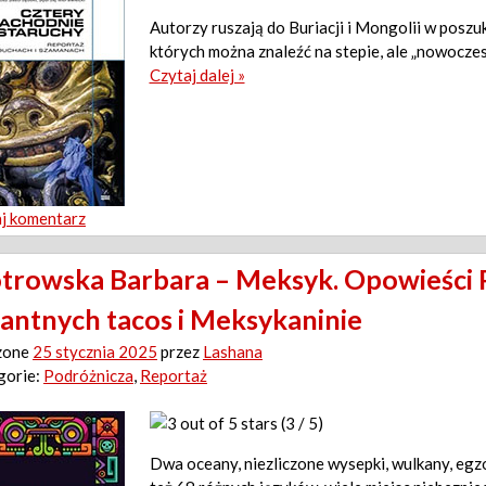
Autorzy ruszają do Buriacji i Mongolii w poszu
których można znaleźć na stepie, ale „nowoczes
Czytaj dalej »
j komentarz
otrowska Barbara – Meksyk. Opowieści P
kantnych tacos i Meksykaninie
zone
25 stycznia 2025
przez
Lashana
gorie:
Podróżnicza
,
Reportaż
(3 / 5)
Dwa oceany, niezliczone wysepki, wulkany, egzot