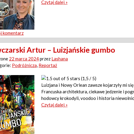
Czytaj dalej »
j komentarz
czarski Artur – Luizjańskie gumbo
zone
22 marca 2024
przez
Lashana
gorie:
Podróżnicza
,
Reportaż
(1,5 / 5)
Luizjana i Nowy Orlean zawsze kojarzyły mi si
Francuska architektura, ciekawe jedzenie i pogr
hodowcy krokodyli, voodoo i historia niewolnic
Czytaj dalej »