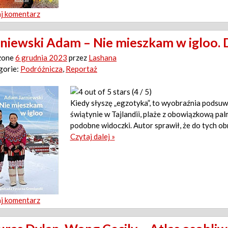
j komentarz
rniewski Adam – Nie mieszkam w igloo. 
zone
6 grudnia 2023
przez
Lashana
gorie:
Podróżnicza
,
Reportaż
(4 / 5)
Kiedy słyszę „egzotyka”, to wyobraźnia podsuw
świątynie w Tajlandii, plaże z obowiązkową pal
podobne widoczki. Autor sprawił, że do tych ob
Czytaj dalej »
j komentarz