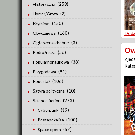
(253)
Historyczna
(2)
Horror/Groza
(150)
Kryminał
(160)
Doda
Obyczajowa
(3)
Ogłoszenia drobne
Ow
(56)
Podróżnicza
Zjed
(38)
Popularnonaukowa
Kate
(91)
Przygodowa
(106)
Reportaż
(10)
Satyra polityczna
(273)
Science fiction
(19)
Cyberpunk
(100)
Postapokalisa
(57)
Space opera