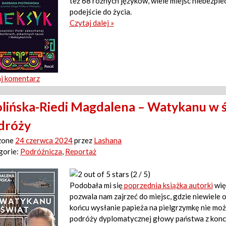
też 68 różnych języków, wiele miejsc niebezpie
podejście do życia.
Czytaj dalej »
j komentarz
lińska-Riedi Magdalena – Watykanu w ś
dróży
zone
24 czerwca 2024
przez
Lashana
gorie:
Podróżnicza
,
Reportaż
(2 / 5)
Podobała mi się
poprzednia książka autorki
wię
pozwala nam zajrzeć do miejsc, gdzie niewiele 
końcu wysłanie papieża na pielgrzymkę nie moż
podróży dyplomatycznej głowy państwa z kon