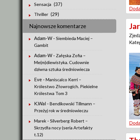
(37)
Sensacja
Doda
(29)
Thriller
Ja
Najnowsze komentarze
Zjed
Adam-W
-
Siembieda Maciej –
Kate
Gambit
Adam-W
-
Załęska Zofia –
Me(m)diewistyka. Cudownie
dziwna sztuka średniowiecza
Eve
-
Maniscalco Kerri –
Królestwo Złowrogich. Piekielne
Królestwa Tom 3
K.Wal
-
Bendikowski Tillmann –
Przeżyj rok w średniowieczu
-
Marek
Silverberg Robert –
Doda
Skrzydła nocy (seria Artefakty
t.12)