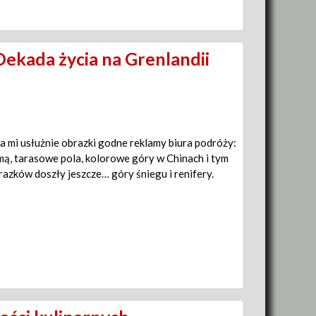
Dekada życia na Grenlandii
a mi usłużnie obrazki godne reklamy biura podróży:
mą, tarasowe pola, kolorowe góry w Chinach i tym
razków doszły jeszcze… góry śniegu i renifery.