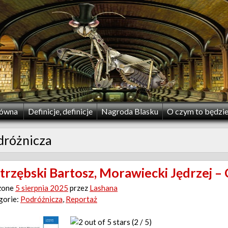
łówna
Definicje, definicje
Nagroda Blasku
O czym to będzi
dróżnicza
trzębski Bartosz, Morawiecki Jędrzej –
zone
5 sierpnia 2025
przez
Lashana
gorie:
Podróżnicza
,
Reportaż
(2 / 5)