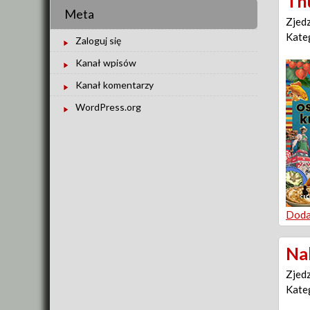
Th
Meta
Zjed
Kate
Zaloguj się
Kanał wpisów
Kanał komentarzy
WordPress.org
Doda
Na
Zjed
Kate