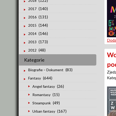
(122)
2018
(140)
2017
(131)
2016
(144)
2015
(146)
2014
Doda
(173)
2013
(48)
2012
Wo
Kategorie
po
(83)
Biografie – Dokument
Zjed
Kate
(644)
Fantasy
(26)
Angel fantasy
(15)
Romantasy
(49)
Steampunk
(167)
Urban fantasy