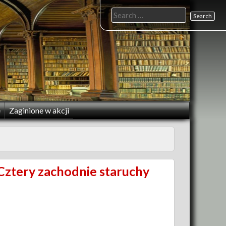
Search
for:
e
Zaginione w akcji
 Cztery zachodnie staruchy