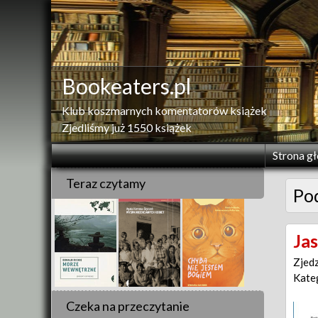
Skip
to
content
Bookeaters.pl
Klub koszmarnych komentatorów książek
Zjedliśmy już 1550 książek
Strona g
Teraz czytamy
Po
Jas
Zjed
Kate
Czeka na przeczytanie