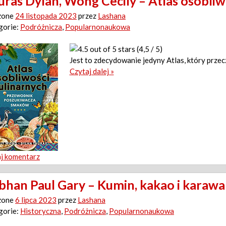
uras Dylan, Wong Cecily – Atlas osobliw
zone
24 listopada 2023
przez
Lashana
gorie:
Podróżnicza
,
Popularnonaukowa
(4,5 / 5)
Jest to zdecydowanie jedyny Atlas, który przec
Czytaj dalej »
j komentarz
bhan Paul Gary – Kumin, kakao i karaw
zone
6 lipca 2023
przez
Lashana
gorie:
Historyczna
,
Podróżnicza
,
Popularnonaukowa