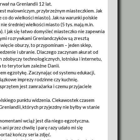
rwał na Grenlandii 12 lat.
i jest malowniczym, przybrzeżnym miasteczkiem. Jak
e co do wielkości miasto). Jak na warunki polskie
nie średniej wielkości miasto (5 tys. mają m.in.
. I jak się łatwo domyśleć miasteczko nie zapewnia
wnymi rozrywkami Grenlandczyków są zresztą
 święcie oburzy, to przypominam – jeden sklep,
jedzenie i ubranie. Dlaczego zaczynam akurat od
 zdobyczy technologicznych, lotniska i internetu,
 to terytorium zależne Danii.
iem egzotykę. Zaczynając od systemu edukacji,
iązkowe imprezy rodzinne czy kuchnię.
przętem jest zamrażarka i czemu przyjaciele
olskiego punktu widzenia. Ciekawostek czasem
enlandii, których przyjezdny nie byłby w stanie
 momentami wciąż jest dla niego egzotyczna.
 ani przez chwilę i parę razy udało mi się
ortaż kończy seria zdjęć.