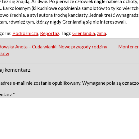
też się znajdą. Aż dwie. Po pierwsze człowiek nagle nabiera ochoty
 karkołomnym (kilkudniowe opóźnienia samolotów to tylko wierzchoł
owo średnia, a styl autora trochę kanciasty. Jednak treść wynagradz
am, również tym, którzy nigdy Grenlandią się nie interesowali.
gorie:
Podróżnicza
,
Reportaż
. Tagi:
Grenlandia
,
zima
.
st
dowska Aneta – Cuda wianki. Nowe przygody rodziny
Montenero
aków
igation
aj komentarz
adres e-mail nie zostanie opublikowany.
Wymagane pola są oznacz
ntarz
*