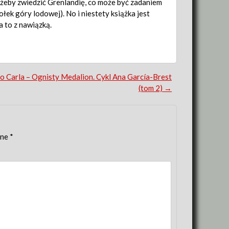
, żeby zwiedzić Grenlandię, co może być zadaniem
ek góry lodowej). No i niestety książka jest
a to z nawiązką.
 Carla – Ognisty Medalion. Cykl Ana García-Brest
(tom 2)
→
one
*