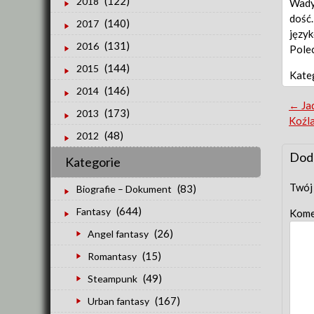
(122)
2018
Wady 
dość…
(140)
2017
język
(131)
2016
Polec
(144)
2015
Kate
(146)
2014
Po
←
Ja
(173)
2013
Koźl
nav
(48)
2012
Dod
Kategorie
Twój 
(83)
Biografie – Dokument
(644)
Fantasy
Kome
(26)
Angel fantasy
(15)
Romantasy
(49)
Steampunk
(167)
Urban fantasy