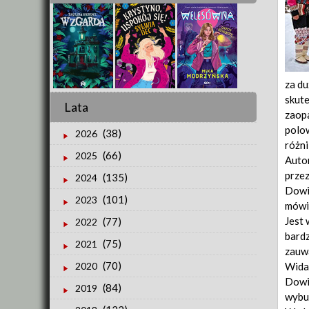
za du
skute
Lata
zaopa
polow
(38)
2026
różni
(66)
2025
Autor
przez
(135)
2024
Dowia
(101)
2023
mówią
Jest
(77)
2022
bardz
(75)
2021
zauwa
(70)
Widać
2020
Dowie
(84)
2019
wybuc