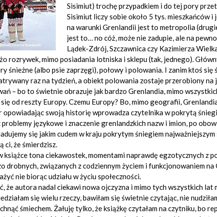
Sisimiut) trochę przypadkiem i do tej pory przet
Sisimiut liczy sobie około 5 tys. mieszkańców 
na warunki Grenlandii jest to metropolia (drugi
jest to… no cóż, może nie zadupie, ale na pewno 
Lądek-Zdrój, Szczawnica czy Kazimierza Wielka)
żo rozrywek, mimo posiadania lotniska i sklepu (tak, jednego). Głó
ry śnieżne (albo psie zaprzęgi), połowy i polowania. I zanim ktoś się
trywany raz na tydzień, a obiekt polowania zostaje przerobiony na 
ań – bo to świetnie obrazuje jak bardzo Grenlandia, mimo wszystkich
 się od reszty Europy. Czemu Europy? Bo, mimo geografii, Grenlandia
 opowiadając swoją historię wprowadza czytelnika w pokrytą śnieg
 problemy językowe i znaczenie grenlandzkich nazw i imion, po obow
dujemy się jakim cudem w kraju pokrytym śniegiem najważniejszym s
 ci, że śmierdzisz.
 w książce tona ciekawostek, momentami naprawdę egzotycznych z p
o drobnych, związanych z codziennym życiem i funkcjonowaniem na Gr
żyć nie biorąc udziału w życiu społeczności.
, że autora nadal ciekawi nowa ojczyzna i mimo tych wszystkich lat
działam się wielu rzeczy, bawiłam się świetnie czytając, nie nudziłam
hnąć śmiechem. Żałuję tylko, że książkę czytałam na czytniku, bo rep