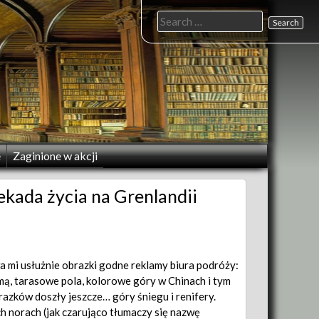
Search
for:
e
Zaginione w akcji
ekada życia na Grenlandii
a mi usłużnie obrazki godne reklamy biura podróży:
mą, tarasowe pola, kolorowe góry w Chinach i tym
razków doszły jeszcze… góry śniegu i renifery.
h norach (jak czarująco tłumaczy się nazwę