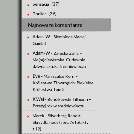
(37)
Sensacja
(29)
Thriller
Najnowsze komentarze
Adam-W
-
Siembieda Maciej –
Gambit
Adam-W
-
Załęska Zofia –
Me(m)diewistyka. Cudownie
dziwna sztuka średniowiecza
Eve
-
Maniscalco Kerri –
Królestwo Złowrogich. Piekielne
Królestwa Tom 3
K.Wal
-
Bendikowski Tillmann –
Przeżyj rok w średniowieczu
-
Marek
Silverberg Robert –
Skrzydła nocy (seria Artefakty
t.12)