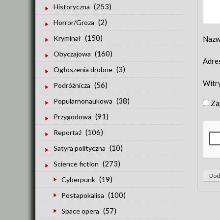
(253)
Historyczna
(2)
Horror/Groza
(150)
Kryminał
Naz
(160)
Obyczajowa
Adre
(3)
Ogłoszenia drobne
Witr
(56)
Podróżnicza
(38)
Popularnonaukowa
Za
(91)
Przygodowa
(106)
Reportaż
(10)
Satyra polityczna
(273)
Science fiction
(19)
Cyberpunk
(100)
Postapokalisa
(57)
Space opera