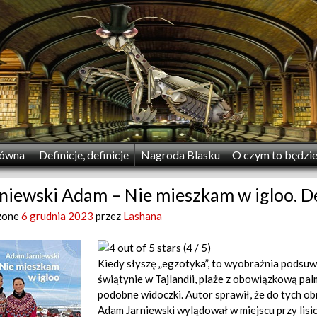
łówna
Definicje, definicje
Nagroda Blasku
O czym to będzi
niewski Adam – Nie mieszkam w igloo. D
zone
6 grudnia 2023
przez
Lashana
(4 / 5)
Kiedy słyszę „egzotyka”, to wyobraźnia podsuw
świątynie w Tajlandii, plaże z obowiązkową pal
podobne widoczki. Autor sprawił, że do tych ob
Adam Jarniewski wylądował w miejscu przy lisic