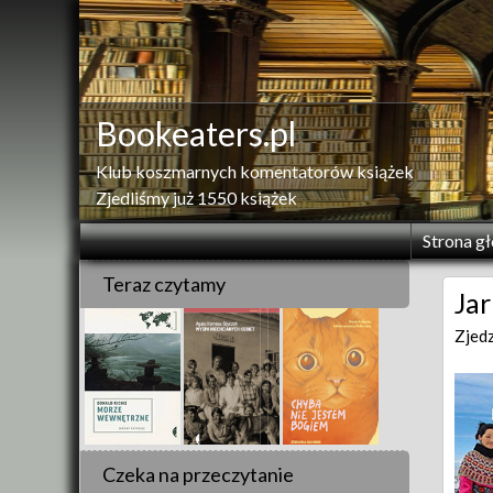
Skip
to
content
Bookeaters.pl
Klub koszmarnych komentatorów książek
Zjedliśmy już 1550 książek
Strona g
Teraz czytamy
Jar
Zjed
Czeka na przeczytanie