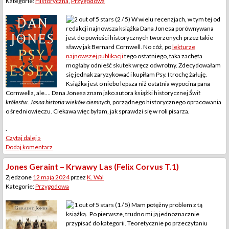
Kategorie:
Historyczna
,
Przygodowa
(2 / 5) W wielu recenzjach, w tym tej od
redakcji najnowsza książka Dana Jonesa porównywana
jest do powieści historycznych tworzonych przez takie
sławy jak Bernard Cornwell. No cóż, po
lekturze
najnowszej publikacji
tego ostatniego, taka zachęta
mogłaby odnieść skutek wręcz odwrotny. Zdecydowałam
się jednak zaryzykować i kupiłam Psy. I trochę żałuję.
Książka jest o niebo lepsza niż ostatnia wypocina pana
Cornwella, ale…. Dana Jonesa znam jako autora książki historycznej
Świt
królestw. Jasna historia wieków ciemnych
, porządnego historycznego opracowania
o średniowieczu. Ciekawa więc byłam, jak sprawdzi się w roli pisarza.
.
Czytaj dalej »
Dodaj komentarz
Jones Geraint – Krwawy Las (Felix Corvus T.1)
Zjedzone
12 maja 2024
przez
K. Wal
Kategorie:
Przygodowa
(1 / 5) Mam potężny problem z tą
książką. Po pierwsze, trudno mi ją jednoznacznie
przypisać do kategorii. Teoretycznie po przeczytaniu