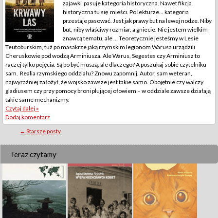
zajawki pasuje kategoria historyczna. Nawet fikcja
historyczna tu się mieści. Po lekturze… kategoria
przestaje pasować. Jest jak prawy but na lewej nodze. Niby
but, niby właściwy rozmiar, a gniecie. Nie jestem wielkim
znawcą tematu, ale … Teoretycznie jesteśmy w Lesie
Teutoburskim, tuż po masakrze jaką rzymskim legionom Warusa urządzili
Cheruskowie pod wodzą Arminiusza. Ale Warus, Segestes czy Arminiusz to
raczej tylko pojęcia. Są bo być muszą, ale dlaczego? A poszukaj sobie czytelniku
sam. Realia rzymskiego oddziału? Znowu zapomnij. Autor, sam weteran,
najwyraźniej założył, że wojsko zawsze jest takie samo. Obojętnie czy walczy
gladiusem czy przy pomocy broni plującej ołowiem – w oddziale zawsze działają
takie same mechanizmy.
Czytaj dalej »
Dodaj komentarz
Posts
←
Starsze posty
navigation
Teraz czytamy