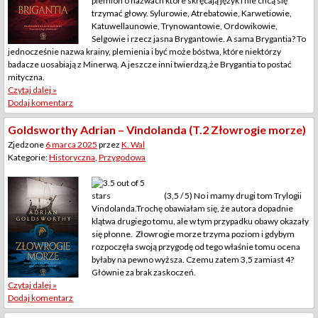
plemion o nazwach które skręcają język i nie chcą się
trzymać głowy. Sylurowie, Atrebatowie, Karwetiowie,
Katuwellaunowie, Trynowantowie, Ordowikowie,
Selgowie i rzecz jasna Brygantowie. A sama Brygantia? To
jednocześnie nazwa krainy, plemienia i być może bóstwa, które niektórzy
badacze uosabiają z Minerwą. A jeszcze inni twierdzą,że Brygantia to postać
mityczna.
Czytaj dalej »
Dodaj komentarz
Goldsworthy Adrian – Vindolanda (T.2 Złowrogie morze)
Zjedzone
6 marca 2025
przez
K. Wal
Kategorie:
Historyczna
,
Przygodowa
(3,5 / 5) No i mamy drugi tom Trylogii
Vindolanda.Trochę obawiałam się, że autora dopadnie
klątwa drugiego tomu, ale w tym przypadku obawy okazały
się płonne. Złowrogie morze trzyma poziom i gdybym
rozpoczęła swoją przygodę od tego właśnie tomu ocena
byłaby na pewno wyższa. Czemu zatem 3,5 zamiast 4?
Głównie za brak zaskoczeń.
Czytaj dalej »
Dodaj komentarz