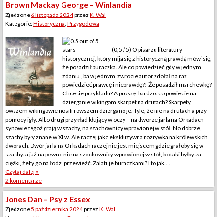
Brown Mackay George – Winlandia
Zjedzone
6 listopada 2024
przez
K. Wal
Kategorie:
Historyczna
,
Przygodowa
(0,5 / 5) O pisarzu literatury
historycznej, który mija się z historyczną prawdą mówi się,
że posadził buraczka. Ale co powiedzieć gdy w jednym
zdaniu , ba w jednym zwrocie autor zdołał na raz
powiedzieć prawdę i nieprawdę?! Że posadził marchewkę?
Chcecie przykładu? A proszę bardzo: co powiecie na
dzierganie wikingom skarpet na drutach? Skarpety,
owszem wikingowie nosili i owszem dziergano je. Tyle, że nie na drutach a przy
pomocy igły. Albo drugi przykład kłujący w oczy – na dworze jarla na Orkadach
synowie tegoż grają w szachy, na szachownicy wprawionej w stół. No dobrze,
szachy były znane w XI w. Ale raczej jako ekskluzywna rozrywka na królewskich
dworach. Dwór jarla na Orkadach raczej nie jest miejscem gdzie grałoby się w
szachy. a już na pewno nie na szachownicy wprawionej w stół, bo taki byłby za
ciężki, żeby go na łodzi przewieźć. Zalatuje buraczkami? I to jak….
Czytaj dalej »
2 komentarze
Jones Dan – Psy z Essex
Zjedzone
5 października 2024
przez
K. Wal