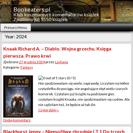
Skip
to
Bookeaters.pl
content
Klub koszmarnych komentatorów książek
Zjedliśmy już 1550 książek
Primary Menu
Year:
2024
Knaak Richard A. – Diablo. Wojna grzechu. Księga
pierwsza. Prawo krwi
Zjedzone
27 grudnia 2024
przez
Lashana
Kategorie:
Fantasy
(0 / 5)
Nie spodziewałam się wiele, naprawdę. Liczyłam na lekkie
czytadełko do pociągu, nie angażujące zbyt wielu szarych
komórek. Czytałam już książki na podstawie gier,
czytałam książki Knaaka, nie spodziewałam się cudów. Ale
nie sądziłam też, że będzie aż tak źle.
Czytaj dalej »
Dodaj komentarz
Blackhurst Jenny – Niemożliwe zbrodnie ( T.1 Do trzech