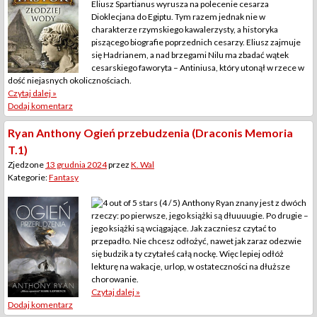
Eliusz Spartianus wyrusza na polecenie cesarza
Dioklecjana do Egiptu. Tym razem jednak nie w
charakterze rzymskiego kawalerzysty, a historyka
piszącego biografie poprzednich cesarzy. Eliusz zajmuje
się Hadrianem, a nad brzegami Nilu ma zbadać wątek
cesarskiego faworyta – Antiniusa, który utonął w rzece w
dość niejasnych okolicznościach.
Czytaj dalej »
Dodaj komentarz
Ryan Anthony Ogień przebudzenia (Draconis Memoria
T.1)
Zjedzone
13 grudnia 2024
przez
K. Wal
Kategorie:
Fantasy
(4 / 5) Anthony Ryan znany jest z dwóch
rzeczy: po pierwsze, jego książki są dłuuuugie. Po drugie –
jego książki są wciągające. Jak zaczniesz czytać to
przepadło. Nie chcesz odłożyć, nawet jak zaraz odezwie
się budzik a ty czytałeś całą nockę. Więc lepiej odłóż
lekturę na wakacje, urlop, w ostateczności na dłuższe
chorowanie.
Czytaj dalej »
Dodaj komentarz