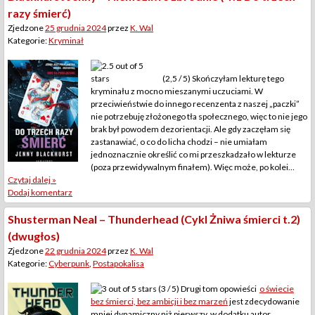
razy śmierć)
Zjedzone
25 grudnia 2024
przez
K. Wal
Kategorie:
Kryminał
(2,5 / 5) Skończyłam lekturę tego
kryminału z mocno mieszanymi uczuciami. W
przeciwieństwie do innego recenzenta z naszej „paczki”
nie potrzebuję złożonego tła społecznego, więc to nie jego
brak był powodem dezorientacji. Ale gdy zaczęłam się
zastanawiać, o co do licha chodzi – nie umiałam
jednoznacznie określić co mi przeszkadzało w lekturze
(poza przewidywalnym finałem). Więc może, po kolei…
Czytaj dalej »
Dodaj komentarz
Shusterman Neal – Thunderhead (Cykl Żniwa śmierci t.2)
(dwugłos)
Zjedzone
22 grudnia 2024
przez
K. Wal
Kategorie:
Cyberpunk
,
Postapokalisa
(3 / 5) Drugi tom opowieści
o świecie
bez śmierci, bez ambicji i bez marzeń
jest zdecydowanie
mniej dynamiczny niż pierwszy, w dodatku autor