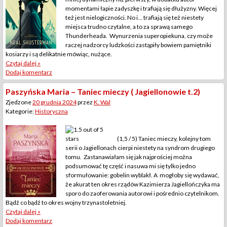
momentami łapie zadyszkę i trafiają się dłużyzny. Więcej
też jest nielogiczności. No i… trafiają się też niestety
miejsca trudno czytalne, a to za sprawą samego
Thunderheada. Wynurzenia superopiekuna, czy może
raczej nadzorcy ludzkości zastąpiły bowiem pamiętniki
kosiarzy i są delikatnie mówiąc, nużące.
Czytaj dalej »
Dodaj komentarz
Paszyńska Maria – Taniec mieczy ( Jagiellonowie t.2)
Zjedzone
20 grudnia 2024
przez
K. Wal
Kategorie:
Historyczna
(1,5 / 5) Taniec mieczy, kolejny tom
serii o Jagiellonach cierpi niestety na syndrom drugiego
tomu. Zastanawiałam się jak najprościej można
podsumować tę część i nasuwa mi się tylko jedno
sformułowanie: gobelin wyblakł. A mogłoby się wydawać,
że akurat ten okres rządów Kazimierza Jagiellończyka ma
sporo do zaoferowania autorowi i pośrednio czytelnikom.
Bądź co bądź to okres wojny trzynastoletniej.
Czytaj dalej »
Dodaj komentarz