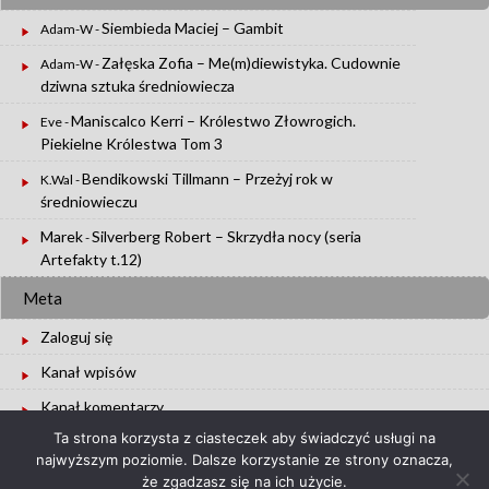
Siembieda Maciej – Gambit
Adam-W
-
Załęska Zofia – Me(m)diewistyka. Cudownie
Adam-W
-
dziwna sztuka średniowiecza
Maniscalco Kerri – Królestwo Złowrogich.
Eve
-
Piekielne Królestwa Tom 3
Bendikowski Tillmann – Przeżyj rok w
K.Wal
-
średniowieczu
Marek
Silverberg Robert – Skrzydła nocy (seria
-
Artefakty t.12)
Meta
Zaloguj się
Kanał wpisów
Kanał komentarzy
Ta strona korzysta z ciasteczek aby świadczyć usługi na
WordPress.org
najwyższym poziomie. Dalsze korzystanie ze strony oznacza,
że zgadzasz się na ich użycie.