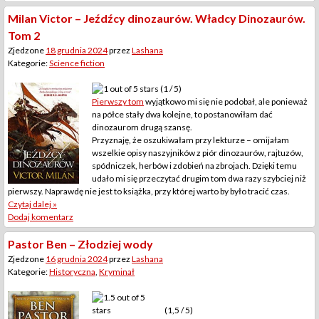
Milan Victor – Jeźdźcy dinozaurów. Władcy Dinozaurów.
Tom 2
Zjedzone
18 grudnia 2024
przez
Lashana
Kategorie:
Science fiction
(1 / 5)
Pierwszy tom
wyjątkowo mi się nie podobał, ale ponieważ
na półce stały dwa kolejne, to postanowiłam dać
dinozaurom drugą szansę.
Przyznaję, że oszukiwałam przy lekturze – omijałam
wszelkie opisy naszyjników z piór dinozaurów, rajtuzów,
spódniczek, herbów i zdobień na zbrojach. Dzięki temu
udało mi się przeczytać drugim tom dwa razy szybciej niż
pierwszy. Naprawdę nie jest to książka, przy której warto by było tracić czas.
Czytaj dalej »
Dodaj komentarz
Pastor Ben – Złodziej wody
Zjedzone
16 grudnia 2024
przez
Lashana
Kategorie:
Historyczna
,
Kryminał
(1,5 / 5)