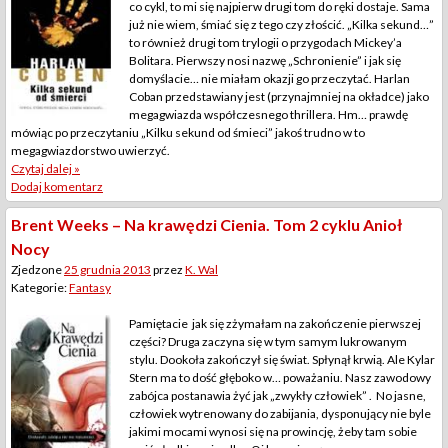
co cykl, to mi się najpierw drugi tom do ręki dostaje. Sama
już nie wiem, śmiać się z tego czy złościć. „Kilka sekund…”
to również drugi tom trylogii o przygodach Mickey’a
Bolitara. Pierwszy nosi nazwę „Schronienie” i jak się
domyślacie… nie miałam okazji go przeczytać. Harlan
Coban przedstawiany jest (przynajmniej na okładce) jako
megagwiazda współczesnego thrillera. Hm… prawdę
mówiąc po przeczytaniu „Kilku sekund od śmieci” jakoś trudno w to
megagwiazdorstwo uwierzyć.
Czytaj dalej »
Dodaj komentarz
Brent Weeks – Na krawędzi Cienia. Tom 2 cyklu Anioł
Nocy
Zjedzone
25 grudnia 2013
przez
K. Wal
Kategorie:
Fantasy
Pamiętacie jak się zżymałam na zakończenie pierwszej
części? Druga zaczyna się w tym samym lukrowanym
stylu. Dookoła zakończył się świat. Spłynął krwią. Ale Kylar
Stern ma to dość głęboko w… poważaniu. Nasz zawodowy
zabójca postanawia żyć jak „zwykły człowiek” . No jasne,
człowiek wytrenowany do zabijania, dysponujący nie byle
jakimi mocami wynosi się na prowincję, żeby tam sobie