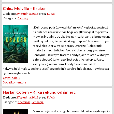
China Melville – Kraken
Zjedzone
29 grudnia 2013
przez
K. Wal
Kategorie:
Fantasy
„Deliryczna podróż w otchłań mroku” – głosi zapowiedź
na okładce i na wszystkie bogi, wyjątkowo jest to prawda.
Mówiąc brutalnie trzeba być na niezłej bani, albo nawet na
ciężkiej delirce, żeby coś takiego napisać. Nie wiem czym
raczył się autor w trakcie pracy „tfórczej” , ale skutki
miało, że niech to licho. Akcja Krakena rozgrywa się w
Londynie. Dziwnym trafem Londyn jako miasto w którym
dzieje się „coś dziwnego” jest ostatnio na topie. Rzecz
zaczyna się w muzeum. Londyńskie muzea też
najwyraźniej mają w sobie to „coś” co zapładnia wyobraźnię pisarzy .. zwłaszcza
tych nie najlepszych.
Czytaj dalej »
Dodaj komentarz
Harlan Coben – Kilka sekund od śmierci
Zjedzone
27 grudnia 2013
przez
K. Wal
Kategorie:
Kryminał
,
Sensacja
Mam szczęście do drugich tomów. Jakoś tak się dzieje, że