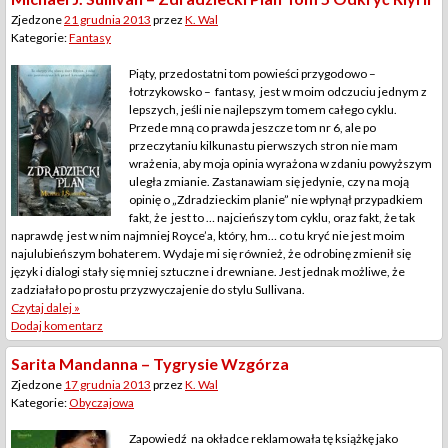
Zjedzone
21 grudnia 2013
przez
K. Wal
Kategorie:
Fantasy
Piąty, przedostatni tom powieści przygodowo –
łotrzykowsko – fantasy, jest w moim odczuciu jednym z
lepszych, jeśli nie najlepszym tomem całego cyklu.
Przede mną co prawda jeszcze tom nr 6, ale po
przeczytaniu kilkunastu pierwszych stron nie mam
wrażenia, aby moja opinia wyrażona w zdaniu powyższym
uległa zmianie. Zastanawiam się jedynie, czy na moją
opinię o „Zdradzieckim planie” nie wpłynął przypadkiem
fakt, że jest to … najcieńszy tom cyklu, oraz fakt, że tak
naprawdę jest w nim najmniej Royce’a, który, hm… co tu kryć nie jest moim
najulubieńszym bohaterem. Wydaje mi się również, że odrobinę zmienił się
język i dialogi stały się mniej sztuczne i drewniane. Jest jednak możliwe, że
zadziałało po prostu przyzwyczajenie do stylu Sullivana.
Czytaj dalej »
Dodaj komentarz
Sarita Mandanna – Tygrysie Wzgórza
Zjedzone
17 grudnia 2013
przez
K. Wal
Kategorie:
Obyczajowa
Zapowiedź na okładce reklamowała tę książkę jako