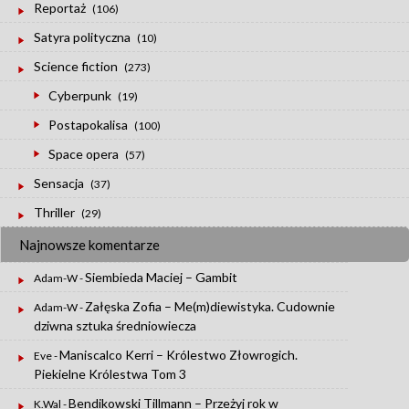
Reportaż
(106)
Satyra polityczna
(10)
Science fiction
(273)
Cyberpunk
(19)
Postapokalisa
(100)
Space opera
(57)
Sensacja
(37)
Thriller
(29)
Najnowsze komentarze
Siembieda Maciej – Gambit
Adam-W
-
Załęska Zofia – Me(m)diewistyka. Cudownie
Adam-W
-
dziwna sztuka średniowiecza
Maniscalco Kerri – Królestwo Złowrogich.
Eve
-
Piekielne Królestwa Tom 3
Bendikowski Tillmann – Przeżyj rok w
K.Wal
-