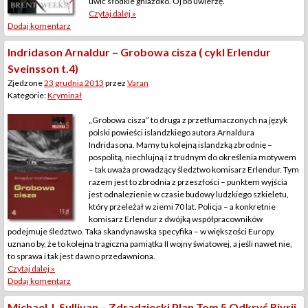
uwić słodkie gniazdko. Oj bo uwierzę.
Czytaj dalej »
Dodaj komentarz
Indridason Arnaldur – Grobowa cisza ( cykl Erlendur
Sveinsson t.4)
Zjedzone
23 grudnia 2013
przez
Varan
Kategorie:
Kryminał
„Grobowa cisza” to druga z przetłumaczonych na język
polski powieści islandzkiego autora Arnaldura
Indridasona. Mamy tu kolejną islandzką zbrodnię –
pospolitą, niechlujną i z trudnym do określenia motywem
– tak uważa prowadzący śledztwo komisarz Erlendur. Tym
razem jest to zbrodnia z przeszłości – punktem wyjścia
jest odnalezienie w czasie budowy ludzkiego szkieletu,
który przeleżał w ziemi 70 lat. Policja – a konkretnie
komisarz Erlendur z dwójką współpracowników
podejmuje śledztwo. Taka skandynawska specyfika – w większości Europy
uznano by, że to kolejna tragiczna pamiątka II wojny światowej, a jeśli nawet nie,
to sprawa i tak jest dawno przedawniona.
Czytaj dalej »
Dodaj komentarz
Michael J. Sullivan – Zdradziecki Plan Tom 5 Odkryć Riyrii