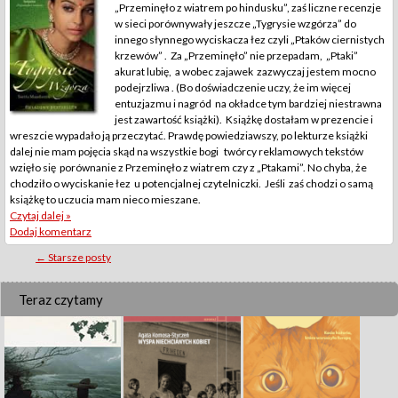
„Przeminęło z wiatrem po hindusku”, zaś liczne recenzje
w sieci porównywały jeszcze „Tygrysie wzgórza” do
innego słynnego wyciskacza łez czyli „Ptaków ciernistych
krzewów” . Za „Przeminęło” nie przepadam, „Ptaki”
akurat lubię, a wobec zajawek zazwyczaj jestem mocno
podejrzliwa . (Bo doświadczenie uczy, że im więcej
entuzjazmu i nagród na okładce tym bardziej niestrawna
jest zawartość książki). Książkę dostałam w prezencie i
wreszcie wypadało ją przeczytać. Prawdę powiedziawszy, po lekturze książki
dalej nie mam pojęcia skąd na wszystkie bogi twórcy reklamowych tekstów
wzięło się porównanie z Przeminęło z wiatrem czy z „Ptakami”. No chyba, że
chodziło o wyciskanie łez u potencjalnej czytelniczki. Jeśli zaś chodzi o samą
książkę to uczucia mam nieco mieszane.
Czytaj dalej »
Dodaj komentarz
Posts
←
Starsze posty
navigation
Teraz czytamy