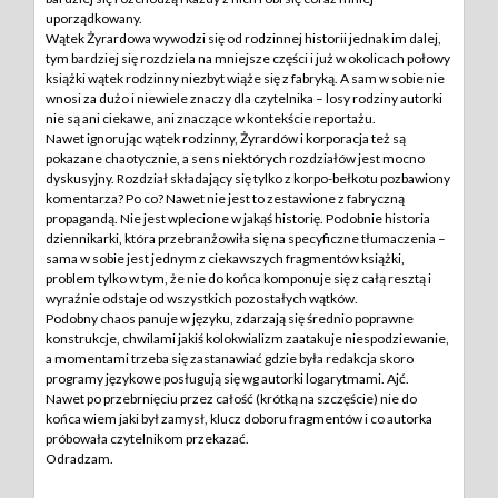
uporządkowany.
Wątek Żyrardowa wywodzi się od rodzinnej historii jednak im dalej,
tym bardziej się rozdziela na mniejsze części i już w okolicach połowy
książki wątek rodzinny niezbyt wiąże się z fabryką. A sam w sobie nie
wnosi za dużo i niewiele znaczy dla czytelnika – losy rodziny autorki
nie są ani ciekawe, ani znaczące w kontekście reportażu.
Nawet ignorując wątek rodzinny, Żyrardów i korporacja też są
pokazane chaotycznie, a sens niektórych rozdziałów jest mocno
dyskusyjny. Rozdział składający się tylko z korpo-bełkotu pozbawiony
komentarza? Po co? Nawet nie jest to zestawione z fabryczną
propagandą. Nie jest wplecione w jakąś historię. Podobnie historia
dziennikarki, która przebranżowiła się na specyficzne tłumaczenia –
sama w sobie jest jednym z ciekawszych fragmentów książki,
problem tylko w tym, że nie do końca komponuje się z całą resztą i
wyraźnie odstaje od wszystkich pozostałych wątków.
Podobny chaos panuje w języku, zdarzają się średnio poprawne
konstrukcje, chwilami jakiś kolokwializm zaatakuje niespodziewanie,
a momentami trzeba się zastanawiać gdzie była redakcja skoro
programy językowe posługują się wg autorki logarytmami. Ajć.
Nawet po przebrnięciu przez całość (krótką na szczęście) nie do
końca wiem jaki był zamysł, klucz doboru fragmentów i co autorka
próbowała czytelnikom przekazać.
Odradzam.