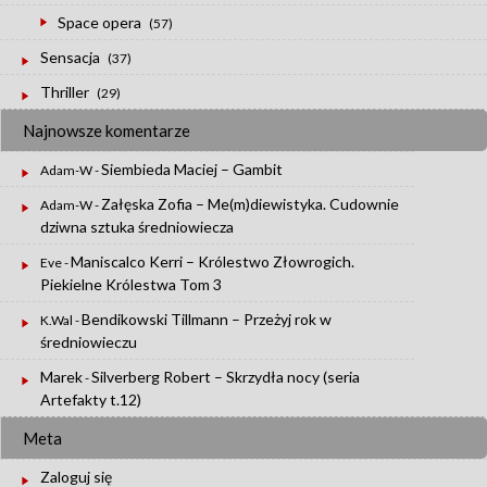
Space opera
(57)
Sensacja
(37)
Thriller
(29)
Najnowsze komentarze
Siembieda Maciej – Gambit
Adam-W
-
Załęska Zofia – Me(m)diewistyka. Cudownie
Adam-W
-
dziwna sztuka średniowiecza
Maniscalco Kerri – Królestwo Złowrogich.
Eve
-
Piekielne Królestwa Tom 3
Bendikowski Tillmann – Przeżyj rok w
K.Wal
-
średniowieczu
Marek
Silverberg Robert – Skrzydła nocy (seria
-
Artefakty t.12)
Meta
Zaloguj się