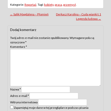
Kategorie:
Reportaż
. Tagi:
kobiety
,
praca
,
przemysł
.
Post
←
Salik Magdalena – Płomień
Derkacz Karolina – Cuda wianki t.1
Legenda ludowa
→
navigation
Dodaj komentarz
Twój adres e-mail nie zostanie opublikowany.
Wymagane pola są
oznaczone
*
Komentarz
*
Nazwa
*
Adres e-mail
*
Witryna internetowa
Zapamiętaj moje dane w tej przeglądarce podczas pisania