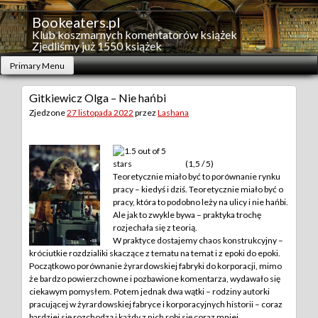
Skip
to
Bookeaters.pl
content
Klub koszmarnych komentatorów książek
Zjedliśmy już 1550 książek
Primary Menu
Gitkiewicz Olga – Nie hańbi
Zjedzone
27 listopada 2022
przez
Lashana
(1,5 / 5)
Teoretycznie miało być to porównanie rynku
pracy – kiedyś i dziś. Teoretycznie miało być o
pracy, która to podobno leży na ulicy i nie hańbi.
Ale jak to zwykle bywa – praktyka trochę
rozjechała się z teorią.
W praktyce dostajemy chaos konstrukcyjny –
króciutkie rozdzialiki skaczące z tematu na temat i z epoki do epoki.
Początkowo porównanie żyrardowskiej fabryki do korporacji, mimo
że bardzo powierzchowne i pozbawione komentarza, wydawało się
ciekawym pomysłem. Potem jednak dwa wątki – rodziny autorki
pracującej w żyrardowskiej fabryce i korporacyjnych historii – coraz
bardziej się rozchodzą i każdy z nich robi się coraz mniej