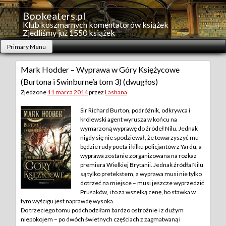
Skip
to
Bookeaters.pl
content
Klub koszmarnych komentatorów książek
Zjedliśmy już 1550 książek
Primary Menu
Mark Hodder – Wyprawa w Góry Księżycowe
(Burtona i Swinburne’a tom 3) (dwugłos)
Zjedzone
11 marca 2014
przez
Lashana
Sir Richard Burton, podróżnik, odkrywca i
królewski agent wyrusza w końcu na
wymarzoną wyprawę do źródeł Nilu. Jednak
nigdy się nie spodziewał, że towarzyszyć mu
będzie rudy poeta i kilku policjantów z Yardu, a
wyprawa zostanie zorganizowana na rozkaz
premiera Wielkiej Brytanii. Jednak źródła Nilu
są tylko pretekstem, a wyprawa musi nie tylko
dotrzeć na miejsce – musi jeszcze wyprzedzić
Prusaków, i to za wszelką cenę, bo stawka w
tym wyścigu jest naprawdę wysoka.
Do trzeciego tomu podchodziłam bardzo ostrożnie i z dużym
niepokojem – po dwóch świetnych częściach z zagmatwaną i