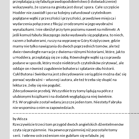
przeplatającą się fabułą prawdopodobieństwo (i doświadczenie)
wskazywało, że szansa na gniota jest dosyć spora. Całe szczęście
Hodder nie zawiódł i po raz kolejny zafundował czytelnikom
poplątane wątki z przeszłości i przyszłości, prawdziwe miejsca i
wydarzenia połączone z fikcją i zrodzonymi w jego wyobraźni
wynalazkami. I nie obniżył przy tym poziomu nawet na milimetr. A
jeśli komuś fabuła
Skaczącego Jacka
wydawała się poplątana, to niech,
razem z bohaterami, ruszy na wyprawę w Góry Księżycowe, gdzie
mamy nie tylko nawiązania do dwóch poprzednich tomów, ale też
dwie równoległe narracje z dwiema różnymi historiami, które, jak to
u Hoddera, przeplatają się ze sobą. Równoległe wątki są co prawda
podane w sposób, który może niektórych czytelników zirytować, ale
oddaje on również zagubienie bohatera i splatanie obu historii.
Cykl Butona i Swinburna jest zdecydowanie serią gdzie można dać się
porwać wyobraźni – własnej i autora, ale też trzeba się skupić na
lekturze, żeby się nie pogubić.
Zdecydowanie przebój. Wszystkie trzy tomy lądują na półce z
ulubionymi książkami i na dodatek wyglądają na niej świetnie.
P.S. W oryginale został wdany jeszcze jeden tom. Niestety Fabryka
nie wspomina o nim w zapowiedziach.
————————————————————————————————————————
by Atisza
Rzeczywiście trzeci tom przygód dwóch angielskich dżentelmenów
czyta się przyjemnie. Na pewno przyjemniej niż pozostałe tomy
serii. I wbrew ostrzeżeniom nie gubiłam się w fabule. jej