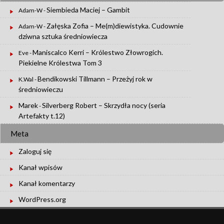
Siembieda Maciej – Gambit
Adam-W
-
Załęska Zofia – Me(m)diewistyka. Cudownie
Adam-W
-
dziwna sztuka średniowiecza
Maniscalco Kerri – Królestwo Złowrogich.
Eve
-
Piekielne Królestwa Tom 3
Bendikowski Tillmann – Przeżyj rok w
K.Wal
-
średniowieczu
Marek
Silverberg Robert – Skrzydła nocy (seria
-
Artefakty t.12)
Meta
Zaloguj się
Kanał wpisów
Kanał komentarzy
WordPress.org