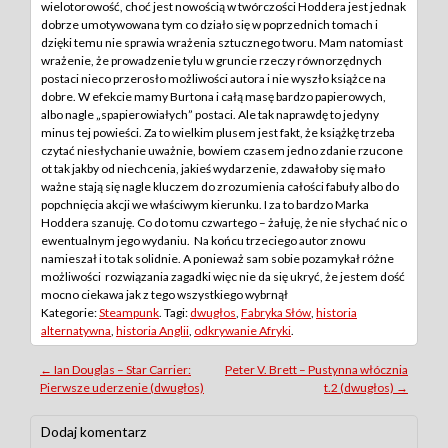
wielotorowość, choć jest nowością w twórczości Hoddera jest jednak
dobrze umotywowana tym co działo się w poprzednich tomach i
dzięki temu nie sprawia wrażenia sztucznego tworu. Mam natomiast
wrażenie, że prowadzenie tylu w gruncie rzeczy równorzędnych
postaci nieco przerosło możliwości autora i nie wyszło książce na
dobre. W efekcie mamy Burtona i całą masę bardzo papierowych,
albo nagle „spapierowiałych” postaci. Ale tak naprawdę to jedyny
minus tej powieści. Za to wielkim plusem jest fakt, że książkę trzeba
czytać niesłychanie uważnie, bowiem czasem jedno zdanie rzucone
ot tak jakby od niechcenia, jakieś wydarzenie, zdawałoby się mało
ważne stają się nagle kluczem do zrozumienia całości fabuły albo do
popchnięcia akcji we właściwym kierunku. I za to bardzo Marka
Hoddera szanuję. Co do tomu czwartego – żałuję, że nie słychać nic o
ewentualnym jego wydaniu. Na końcu trzeciego autor znowu
namieszał i to tak solidnie. A ponieważ sam sobie pozamykał różne
możliwości rozwiązania zagadki więc nie da się ukryć, że jestem dość
mocno ciekawa jak z tego wszystkiego wybrnął
Kategorie:
Steampunk
. Tagi:
dwugłos
,
Fabryka Słów
,
historia
alternatywna
,
historia Anglii
,
odkrywanie Afryki
.
Post
←
Ian Douglas – Star Carrier:
Peter V. Brett – Pustynna włócznia
Pierwsze uderzenie (dwugłos)
t.2 (dwugłos)
→
navigation
Dodaj komentarz