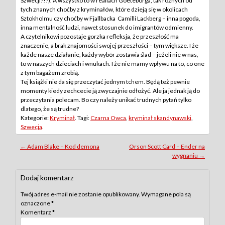
Szwecji?!?). A wszystko to w realiach Goeteborga, tak różnych od
tych znanych choćby z kryminałów, które dzieją się w okolicach
Sztokholmu czy choćby w Fjallbacka Camilli Lackberg – inna pogoda,
inna mentalność ludzi, nawet stosunek do imigrantów odmienny.
A czytelnikowi pozostaje gorzka refleksja, że przeszłość ma
znaczenie, a brak znajomości swojej przeszłości – tym większe. I że
każde nasze działanie, każdy wybór zostawia ślad – jeżeli nie w nas,
to w naszych dzieciach i wnukach. I że nie mamy wpływu na to, co one
z tym bagażem zrobią.
Tej książki nie da się przeczytać jednym tchem. Będą też pewnie
momenty kiedy zechcecie ją zwyczajnie odłożyć. Ale ja jednak ją do
przeczytania polecam. Bo czy należy unikać trudnych pytań tylko
dlatego, że są trudne?
Kategorie:
Kryminał
. Tagi:
Czarna Owca
,
kryminał skandynawski
,
Szwecja
.
Post
←
Adam Blake – Kod demona
Orson Scott Card – Ender na
wygnaniu
→
navigation
Dodaj komentarz
Twój adres e-mail nie zostanie opublikowany.
Wymagane pola są
oznaczone
*
Komentarz
*