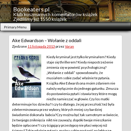
Skip
to
Bookeaters.pl
content
Klub koszmarnych komentatorów książek
Zjedliśmy już 1550 książek
Primary Menu
Ake Edwardson – Wołanie z oddali
Zjedzone
11 listopada 2013
przez
Varan
Kiedy kryminał jest tylko kryminałem? Kiedy
staje się thrillerem? Kiedy niepostrzeżenie
zmienia się w powieść psychologiczną?
„Wołanie z oddali” spowodowało, że
musiałem sobie zadać właśnie te pytania.
Książka Ake Edwardsona moim zdaniem nie
należy wyłącznie do jednego gatunku. Zmusza
do postawienia pytań i stawia tezy które mogą
nieźle namieszać w głowie.Czy los matki
determinuje los dziecka? I czy to dlatego, że jej przeszłość też była
zdeterminowana przez wybory, których mniej czy bardziej
świadomie dokonała babcia?Czy można być tak samotnym w świecie,
że twojego zniknięcia nikt nie zauważy, dopóki twoje mieszkanie
będzie opłacone? I czy ścigający przestępcę nie płaci więcej niż
ścigany? Takie właśnie pytania można sobie postawić po lekturze