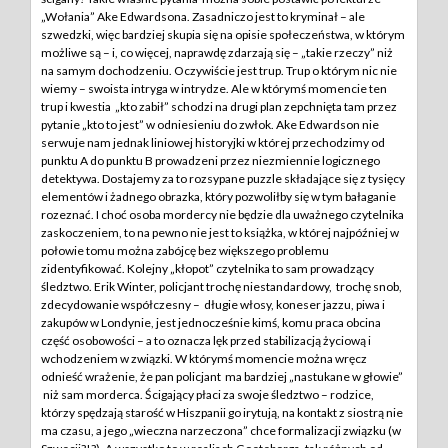
„Wołania” Ake Edwardsona.
Zasadniczo jest to kryminał – ale
szwedzki, więc bardziej skupia się na opisie społeczeństwa, w którym
możliwe są – i, co więcej, naprawdę zdarzają się – „takie rzeczy” niż
na samym dochodzeniu. Oczywiście jest trup. Trup o którym nic nie
wiemy – swoista intryga w intrydze. Ale w którymś momencie ten
trup i kwestia „kto zabił” schodzi na drugi plan zepchnięta tam przez
pytanie „kto to jest” w odniesieniu do zwłok. Ake Edwardson nie
serwuje nam jednak liniowej historyjki w której przechodzimy od
punktu A do punktu B prowadzeni przez niezmiennie logicznego
detektywa. Dostajemy za to rozsypane puzzle składające się z tysięcy
elementów i żadnego obrazka, który pozwoliłby się w tym bałaganie
rozeznać. I choć osoba mordercy nie będzie dla uważnego czytelnika
zaskoczeniem, to na pewno nie jest to książka, w której najpóźniej w
połowie tomu można zabójcę bez większego problemu
zidentyfikować. Kolejny „kłopot” czytelnika to sam prowadzący
śledztwo. Erik Winter, policjant trochę niestandardowy, trochę snob,
zdecydowanie współczesny – długie włosy, koneser jazzu, piwa i
zakupów w Londynie, jest jednocześnie kimś, komu praca obcina
część osobowości – a to oznacza lęk przed stabilizacją życiową i
wchodzeniem w związki. W którymś momencie można wręcz
odnieść wrażenie, że pan policjant ma bardziej „nastukane w głowie”
niż sam morderca. Ścigający płaci za swoje śledztwo – rodzice,
którzy spędzają starość w Hiszpanii go irytują, na kontakt z siostrą nie
ma czasu, a jego „wieczna narzeczona” chce formalizacji związku (w