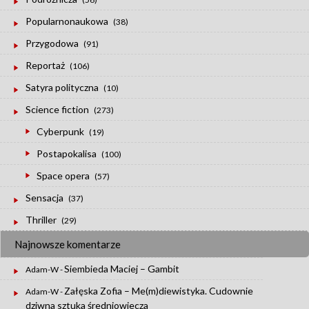
Popularnonaukowa
(38)
Przygodowa
(91)
Reportaż
(106)
Satyra polityczna
(10)
Science fiction
(273)
Cyberpunk
(19)
Postapokalisa
(100)
Space opera
(57)
Sensacja
(37)
Thriller
(29)
Najnowsze komentarze
Siembieda Maciej – Gambit
Adam-W
-
Załęska Zofia – Me(m)diewistyka. Cudownie
Adam-W
-
dziwna sztuka średniowiecza