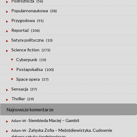
Podróżnicza
(56)
Popularnonaukowa
(38)
Przygodowa
(91)
Reportaż
(106)
Satyra polityczna
(10)
Science fiction
(273)
Cyberpunk
(19)
Postapokalisa
(100)
Space opera
(57)
Sensacja
(37)
Thriller
(29)
Najnowsze komentarze
Siembieda Maciej – Gambit
Adam-W
-
Załęska Zofia – Me(m)diewistyka. Cudownie
Adam-W
-
dziwna sztuka średniowiecza