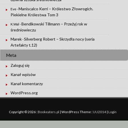
Maniscalco Kerri – Królestwo Złowrogich.
Eve
-
Piekielne Królestwa Tom 3
Bendikowski Tillmann – Przeżyj rok w
K.Wal
-
średniowieczu
Marek
Silverberg Robert – Skrzydła nocy (seria
-
Artefakty t.12)
Meta
Zaloguj się
Kanał wpisów
Kanał komentarzy
WordPress.org
Copyright © 2026 :
Bookeaters.pl
|
WordPress Theme :
UU2014
|
Login