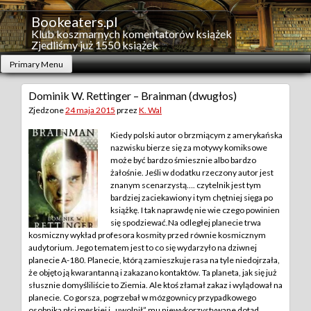
Skip
to
Bookeaters.pl
content
Klub koszmarnych komentatorów książek
Zjedliśmy już 1550 książek
Primary Menu
Dominik W. Rettinger – Brainman (dwugłos)
Zjedzone
24 maja 2015
przez
K. Wal
Kiedy polski autor o brzmiącym z amerykańska
nazwisku bierze się za motywy komiksowe
może być bardzo śmiesznie albo bardzo
żałośnie. Jeśli w dodatku rzeczony autor jest
znanym scenarzystą…. czytelnik jest tym
bardziej zaciekawiony i tym chętniej sięga po
książkę. I tak naprawdę nie wie czego powinien
się spodziewać.
Na odległej planecie trwa
kosmiczny wykład profesora kosmity przed równie kosmicznym
audytorium. Jego tematem jest to co się wydarzyło na dziwnej
planecie A-180. Planecie, którą zamieszkuje rasa na tyle niedojrzała,
że objęto ją kwarantanną i zakazano kontaktów. Ta planeta, jak się już
słusznie domyśliliście to Ziemia. Ale ktoś złamał zakaz i wylądował na
planecie. Co gorsza, pogrzebał w mózgownicy przypadkowego
osobnika płci męskiej i „uwolnił” mu niewykorzystywane dotąd