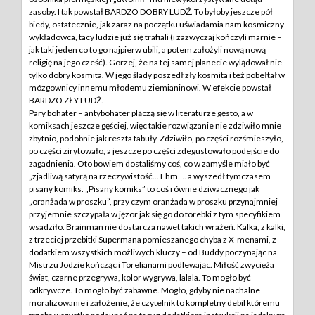
zasoby. I tak powstał BARDZO DOBRY LUDŹ. To byłoby jeszcze pół
biedy, ostatecznie, jak zaraz na początku uświadamia nam kosmiczny
wykładowca, tacy ludzie już się trafiali (i zazwyczaj kończyli marnie –
jak taki jeden co to go najpierw ubili, a potem założyli nową nową
religię na jego cześć). Gorzej, że na tej samej planecie wylądował nie
tylko dobry kosmita. W jego ślady poszedł zły kosmita i też pobełtał w
mózgownicy innemu młodemu ziemianinowi. W efekcie powstał
BARDZO ZŁY LUDŹ.
Pary bohater – antybohater plączą się w literaturze gęsto, a w
komiksach jeszcze gęściej, więc takie rozwiązanie nie zdziwiło mnie
zbytnio, podobnie jak reszta fabuły. Zdziwiło, po części rozśmieszyło,
po części zirytowało, a jeszcze po części zdegustowało podejście do
zagadnienia. Oto bowiem dostaliśmy coś, co w zamyśle miało być
„zjadliwą satyrą na rzeczywistość… Ehm…. a wyszedł tymczasem
pisany komiks. „Pisany komiks” to coś równie dziwacznego jak
„oranżada w proszku”, przy czym oranżada w proszku przynajmniej
przyjemnie szczypała w jęzor jak się go do torebki z tym specyfikiem
wsadziło. Brainman nie dostarcza nawet takich wrażeń. Kalka, z kalki,
z trzeciej przebitki Supermana pomieszanego chyba z X-menami, z
dodatkiem wszystkich możliwych kluczy – od Buddy poczynając na
Mistrzu Jodzie kończąc i Torelianami podlewając. Miłość zwycięża
świat, czarne przegrywa, kolor wygrywa, lalala. To mogło być
odkrywcze. To mogło być zabawne. Mogło, gdyby nie nachalne
moralizowanie i założenie, że czytelnik to kompletny debil któremu