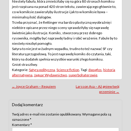
Niestety fabuła, która zmieściłaby się na góra 80 stronach komiksu
jest rozpisana na ponad 420 stron tekstu, zawierającego głównie to,
co w komiksie zawierałyby ilustracje i jak to w komiksie bywa –
minimalną ilość dialogów.
Trzeba przyznać, że Rettinger ma bardzo plastyczną wyobraźnię i
niektóre opisane przez niego sceny sprawdziłyby się naprawdę
świetnie jako ilustracje. Komiks, stworzony przez dobrego
rysownika, mógłby być naprawdę ładny i robić wrażenie. Fabule by to
niestety niezbyt pomogło.
Satyra to nie jest w żadnym wypadku, trudno to też nazwać SF czy
literaturą przygodową. To jest naprawdę komiks do czytania, taki,
który na dodatek spełnia wszystkie warunki złego komiksu.
Gniot straszliwy.
Kategorie:
Satyra polityczna
,
Science fiction
. Tagi:
dwugłos
,
historia
alternatywna
,
Jaguar Wydawnictwo
,
superbohaterowie
.
Post
←
Joyce Graham – Requiem
Larsson Asa – Aż gniew twój
przeminie
→
navigation
Dodaj komentarz
Twój adres e-mail nie zostanie opublikowany.
Wymagane pola są
oznaczone
*
Komentarz
*