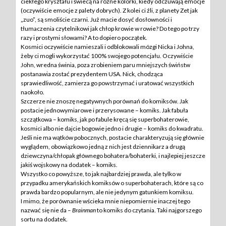
ciekłego kryształu i świecą na różne kolorki, kiedy odczuwają emocje
(oczywiście emocje z palety dobrych). Z kolei ci źli, z planety Zet jak
„zuo”, są smoliście czarni. Już macie dosyć dosłowności i
tłumaczenia czytelnikowi jak chłop krowie w rowie? Do tego po trzy
razy i prostymi słowami? A to dopiero początek.
Kosmici oczywiście namieszali i odblokowali mózgi Nicka i Johna,
żeby ci mogli wykorzystać 100% swojego potencjału. Oczywiście
John, wredna świnia, poza zrobieniem paru mniejszych świństw
postanawia zostać prezydentem USA. Nick, chodząca
sprawiedliwość, zamierza go powstrzymać i uratować wszystkich
naokoło.
Szczerze nie znoszę negatywnych porównań do komiksów. Jak
postacie jednowymiarowe i przerysowane – komiks. Jak fabuła
szczątkowa – komiks, jak po fabule kręcą się superbohaterowie,
kosmici albo nie dajcie bogowie jedno i drugie – komiks do kwadratu.
Jeśli nie ma wątków pobocznych, postacie charakteryzują się głównie
wyglądem, obowiązkowo jedną z nich jest dziennikarz a drugą
dziewczyna/chłopak głównego bohatera/bohaterki, i najlepiej jeszcze
jakiś wojskowy na dodatek – komiks.
Wszystko co powyższe, to jak najbardziej prawda, ale tylko w
przypadku amerykańskich komiksów o superbohaterach, które są co
prawda bardzo popularnym, ale nie jedynym gatunkiem komiksu.
I mimo, że porównanie wścieka mnie niepomiernie inaczej tego
nazwać się nie da –
Brainman
to komiks do czytania. Taki najgorszego
sortu na dodatek.