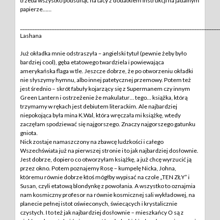
trzeba wszystko podsunąć na tacy z dodatkiem instrukcji na jadalnym
papierze……
_________________________________________________________________________________
Lashana
Już okładka mnie odstraszyła – angielski tytuł (pewnie żeby było
bardziej cool), gęba etatowego twardziela i powiewająca
amerykańska flaga w tle. Jeszcze dobrze, że po otworzeniu okładki
nie słyszymy hymnu, albo innej patetycznej przemowy. Potem też
jest średnio – skrót fabuły kojarzący się z Supermanem czy innym
Green Lantern i ostrzeżenie że makulatur… tego… książka, którą
trzymamy w rękach jest debiutem literackim. Ale najbardziej
niepokojąca była mina K.Wal, która wręczała mi książkę, wtedy
zaczęłam spodziewać się najgorszego. Znaczy najgorszego gatunku
gniota.
Nick zostaje namaszczony na zbawcę ludzkości i całego
Wszechświata już na pierwszej stronie i to jak najbardziej dosłownie.
Jest dobrze, dopiero co otworzyłam książkę, a już chcę wyrzucić ją
przez okno. Potem poznajemy Rosę – kumpelę Nicka, Johna,
któremu równie dobrze ktoś mógłby wypisać na czole „TEN ZŁY” i
Susan, czyli etatową blondynkę z powołania. A wszystko to oznajmia
nam kosmiczny profesor na równie kosmicznej sali wykładowej, na
planecie pełnej istot oświeconych, świecących i krystalicznie
czystych. I to też jak najbardziej dosłownie – mieszkańcy O są z