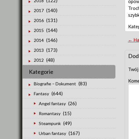
(122)
2018
opow
Troch
(140)
2017
szybk
(131)
2016
Kate
(144)
2015
Po
←
Hał
(146)
2014
(173)
2013
nav
Dod
(48)
2012
Twój 
Kategorie
Kome
(83)
Biografie – Dokument
(644)
Fantasy
(26)
Angel fantasy
(15)
Romantasy
(49)
Steampunk
(167)
Urban fantasy