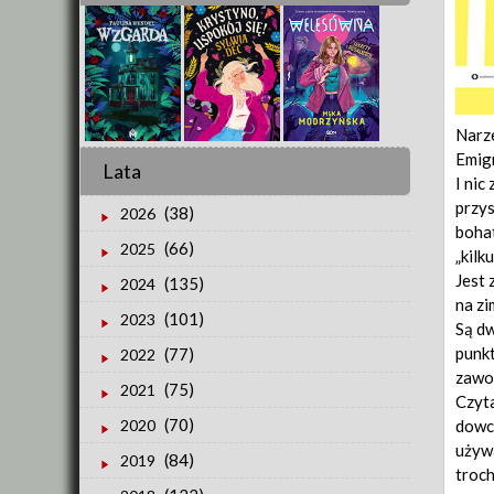
Narze
Emigr
Lata
I nic
przys
(38)
2026
bohat
(66)
2025
„kilk
Jest 
(135)
2024
na zi
(101)
2023
Są dw
punkt
(77)
2022
zawo
(75)
2021
Czyta
(70)
dowci
2020
używa
(84)
2019
troch