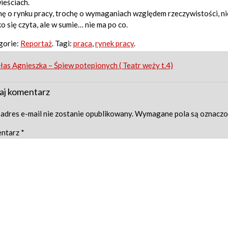
ieściach.
ę o rynku pracy, trochę o wymaganiach względem rzeczywistości, ni
o się czyta, ale w sumie… nie ma po co.
gorie:
Reportaż
. Tagi:
praca
,
rynek pracy
.
st
as Agnieszka – Śpiew potępionych ( Teatr węży t.4)
igation
aj komentarz
adres e-mail nie zostanie opublikowany.
Wymagane pola są oznacz
ntarz
*