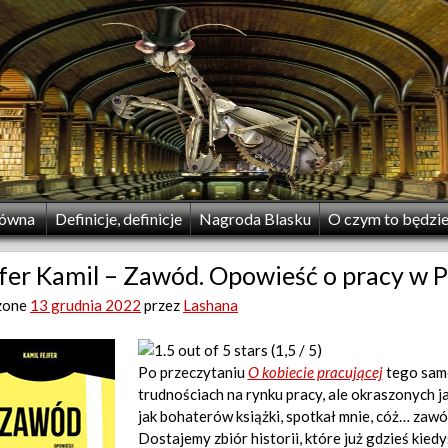
łówna
Definicje, definicje
Nagroda Blasku
O czym to będzi
fer Kamil – Zawód. Opowieść o pracy w Po
zone
13 grudnia 2022
przez
Lashana
(1,5 / 5)
Po przeczytaniu
O kobiecie pracującej
tego same
trudnościach na rynku pracy, ale okraszonych j
jak bohaterów książki, spotkał mnie, cóż… zawó
Dostajemy zbiór historii, które już gdzieś kied