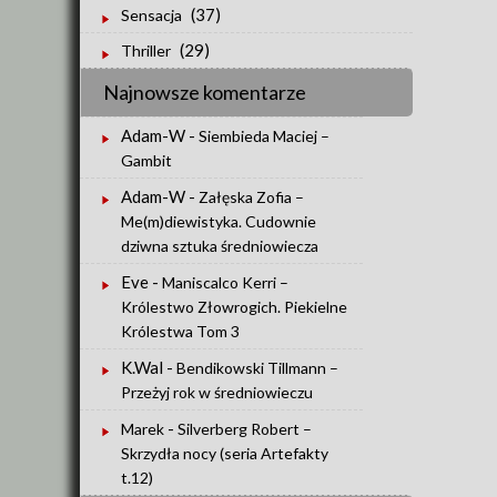
(37)
Sensacja
(29)
Thriller
Najnowsze komentarze
Adam-W
-
Siembieda Maciej –
Gambit
Adam-W
-
Załęska Zofia –
Me(m)diewistyka. Cudownie
dziwna sztuka średniowiecza
Eve
-
Maniscalco Kerri –
Królestwo Złowrogich. Piekielne
Królestwa Tom 3
K.Wal
-
Bendikowski Tillmann –
Przeżyj rok w średniowieczu
-
Marek
Silverberg Robert –
Skrzydła nocy (seria Artefakty
t.12)