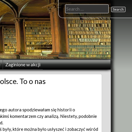
Search
for:
e
Zaginione w akcji
lsce. To o nas
go autora spodziewałam się historii o
akimś komentarzem czy analizą. Niestety, podobnie
d.
yś były, które można było usłyszeć i zobaczyć wśród