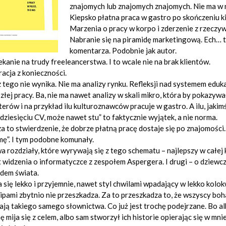
znajomych lub znajomych znajomych. Nie ma w 
Kiepsko płatna praca w gastro po skończeniu k
Marzenia o pracy w korpo i zderzenie z rzeczy
Nabranie się na piramidę marketingową. Ech… te
komentarza. Podobnie jak autor.
kanie na trudy freeleancerstwa. I to wcale nie na brak klientów.
acja z konieczności.
 z tego nie wynika. Nie ma analizy rynku. Refleksji nad systemem eduk
złej pracy. Ba, nie ma nawet analizy w skali mikro, która by pokazywa
erów i na przykład ilu kulturoznawców pracuje w gastro. A ilu, jaki
udziesięciu CV, może nawet stu” to faktycznie wyjątek, a nie norma.
za to stwierdzenie, że dobrze płatną pracę dostaje się po znajomości.
mę”. I tym podobne komunały.
a rozdziały, które wyrywają się z tego schematu – najlepszy w całej
 widzenia o informatyczce z zespołem Aspergera. I drugi – o dziewcz
dem świata.
 się lekko i przyjemnie, nawet styl chwilami wpadający w lekko kol
pami zbytnio nie przeszkadza. Za to przeszkadza to, że wszyscy boh
ją takiego samego słownictwa. Co już jest trochę podejrzane. Bo albo
ę mija się z celem, albo sam stworzył ich historie opierając się w m