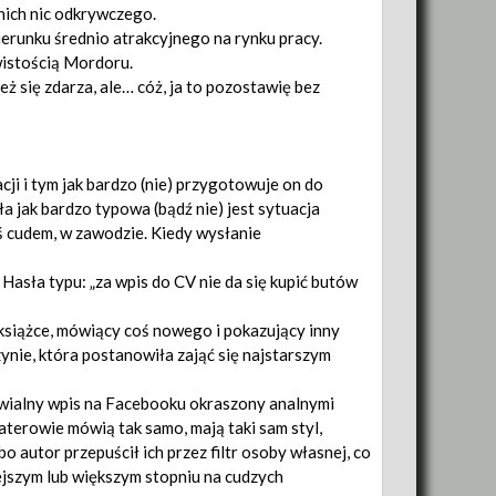
nich nic odkrywczego.
ierunku średnio atrakcyjnego na rynku pracy.
wistością Mordoru.
ż się zdarza, ale… cóż, ja to pozostawię bez
acji i tym jak bardzo (nie) przygotowuje on do
ła jak bardzo typowa (bądź nie) jest sytuacja
mś cudem, w zawodzie. Kiedy wysłanie
 Hasła typu: „za wpis do CV nie da się kupić butów
 książce, mówiący coś nowego i pokazujący inny
ynie, która postanowiła zająć się najstarszym
okwialny wpis na Facebooku okraszony analnymi
aterowie mówią tak samo, mają taki sam styl,
 autor przepuścił ich przez filtr osoby własnej, co
niejszym lub większym stopniu na cudzych