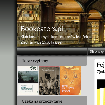
Skip
to
content
Bookeaters.pl
Klub koszmarnych komentatorów książek
Zjedliśmy już 1550 książek
Strona g
Teraz czytamy
Fej
Zjed
Czeka na przeczytanie