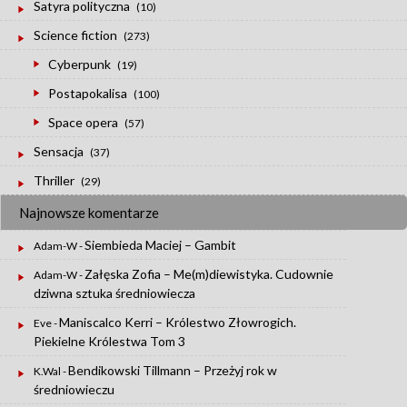
Satyra polityczna
(10)
Science fiction
(273)
Cyberpunk
(19)
Postapokalisa
(100)
Space opera
(57)
Sensacja
(37)
Thriller
(29)
Najnowsze komentarze
Siembieda Maciej – Gambit
Adam-W
-
Załęska Zofia – Me(m)diewistyka. Cudownie
Adam-W
-
dziwna sztuka średniowiecza
Maniscalco Kerri – Królestwo Złowrogich.
Eve
-
Piekielne Królestwa Tom 3
Bendikowski Tillmann – Przeżyj rok w
K.Wal
-
średniowieczu