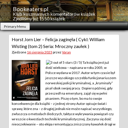
Skip
to
Bookeaters.pl
content
Klub koszmarnych komentatorów książek
Zjedliśmy już 1550 książek
Primary Menu
Horst Jorn Lier – Felicja zaginęła ( Cykl: William
Wisting (tom 2) Seria: Mroczny zaułek )
Zjedzone
16 sierpnia 2023
przez
Varan
(3 / 5) Ta książka jest już
dość wiekowa – napisana w roku 2005, w
Polsce wydana w 2017. Autor w tym czasie był
jeszcze wysokiego szczebla funkcjonariuszem
norweskiej policji kryminalnej, a „kryminały”
pisał obok swojej pracy. Dopiero później, gdy
przeszedł na emeryturę, zajął się w pełni
pisaniem. Piszę o tym, bo ma to swoje
konsekwencje dla książki – z jednej strony Autor opisuje świat i
sprawy, które zna – z drugiej jednak nie może napisać wszystkiego,
zwłaszcza o metodach śledczych, taktyce wykrywania powiązań czy
wreszcie o kwestiach techniki kryminalistycznej.
Zaczyna się dość
nieoczekiwanie – oto ekipa remontująca zniszczony kawałek drogi w