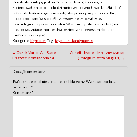
Konstrukcja intrygi jest może jeszcze trochę toporna, ja
zorientowałem się o co chodzi mniej więcej w połowie książki, choć
też nie do końca odgadłem osobę. Akcja toczy się jednak wartko,
postaci policjantów są nieźle zarysowane, złoczyńcy też
psychologicznie prawdopodobni. W sumie – jeśli macie ochotę na
niezobowiązujące morderstwo w zimnym norweskim klimacie,
możecie przeczytać.
Kategorie:
Kryminał
. Tagi:
kryminał skandynawski
.
Post
←
Guzek Marcin A. – Szare
Annette Marie – Mroczny wymiar
Płaszcze. Komandoria 54
(Trylogia Mistrza Magii t.1)
→
navigation
Dodaj komentarz
Twój adres e-mail nie zostanie opublikowany.
Wymagane pola są
oznaczone
*
Komentarz
*