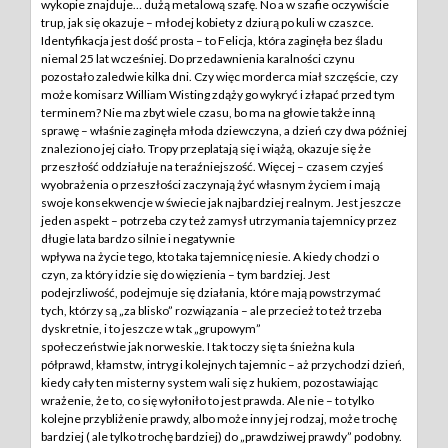
wykopie znajduje… dużą metalową szafę. No a w szafie oczywiście
trup, jak się okazuje – młodej kobiety z dziurą po kuli w czaszce.
Identyfikacja jest dość prosta – to Felicja, która zaginęła bez śladu
niemal 25 lat wcześniej. Do przedawnienia karalności czynu
pozostało zaledwie kilka dni. Czy więc morderca miał szczęście, czy
może komisarz William Wisting zdąży go wykryć i złapać przed tym
terminem? Nie ma zbyt wiele czasu, bo ma na głowie także inną
sprawę – właśnie zaginęła młoda dziewczyna, a dzień czy dwa później
znaleziono jej ciało. Tropy przeplatają się i wiążą, okazuje się że
przeszłość oddziałuje na teraźniejszość. Więcej – czasem czyjeś
wyobrażenia o przeszłości zaczynają żyć własnym życiem i mają
swoje konsekwencje w świecie jak najbardziej realnym. Jest jeszcze
jeden aspekt – potrzeba czy też zamysł utrzymania tajemnicy przez
długie lata bardzo silnie i negatywnie
wpływa na życie tego, kto taka tajemnicę niesie. A kiedy chodzi o
czyn, za który idzie się do więzienia – tym bardziej. Jest
podejrzliwość, podejmuje się działania, które mają powstrzymać
tych, którzy są „za blisko” rozwiązania – ale przecież to też trzeba
dyskretnie, i to jeszcze w tak „grupowym”
społeczeństwie jak norweskie. I tak toczy się ta śnieżna kula
półprawd, kłamstw, intryg i kolejnych tajemnic – aż przychodzi dzień,
kiedy cały ten misterny system wali się z hukiem, pozostawiając
wrażenie, że to, co się wyłoniło to jest prawda. Ale nie – to tylko
kolejne przybliżenie prawdy, albo może inny jej rodzaj, może trochę
bardziej ( ale tylko trochę bardziej) do „prawdziwej prawdy” podobny.