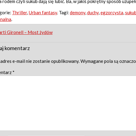
a rodem czyli sukub dają się lubić. Ba, w jakiś pokrętny sposób uzup
gorie:
Thriller
,
Urban fantasy
. Tagi:
demony
,
duchy
,
egzorcysta
,
suku
inalna
.
st
rti Gironell – Most żydów
igation
aj komentarz
adres e-mail nie zostanie opublikowany.
Wymagane pola są oznacz
ntarz
*