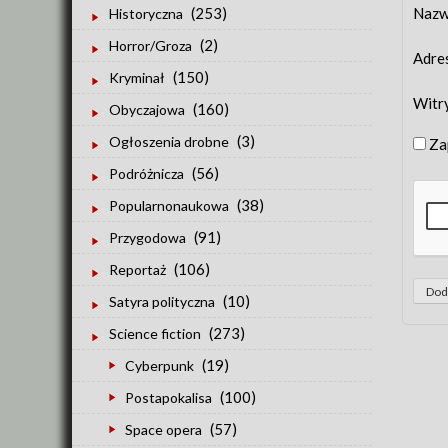
Naz
(253)
Historyczna
(2)
Horror/Groza
Adre
(150)
Kryminał
Witr
(160)
Obyczajowa
(3)
Ogłoszenia drobne
Za
(56)
Podróżnicza
(38)
Popularnonaukowa
(91)
Przygodowa
(106)
Reportaż
(10)
Satyra polityczna
(273)
Science fiction
(19)
Cyberpunk
(100)
Postapokalisa
(57)
Space opera