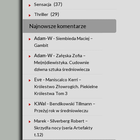
(37)
Sensacja
(29)
Thriller
Najnowsze komentarze
Adam-W
-
Siembieda Maciej –
Gambit
Adam-W
-
Załęska Zofia –
Me(m)diewistyka. Cudownie
dziwna sztuka średniowiecza
Eve
-
Maniscalco Kerri –
Królestwo Złowrogich. Piekielne
Królestwa Tom 3
K.Wal
-
Bendikowski Tillmann –
Przeżyj rok w średniowieczu
-
Marek
Silverberg Robert –
Skrzydła nocy (seria Artefakty
t.12)