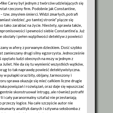
 Mike Carey był jednym z twórców udzielających się
stał rzeczony firm.
Podobnie jak Constantine,
– tzw. zmysłem śmierci. Widzi zmarłych, potrafi
miast siedzieć „po tamtej stronie” plącze się
ko tako zarabiać na życie. Niestety, sprawia także,
ompromisowości i pewności siebie Constantine’a. Już
ie obolały i pełen wątpliwości detektyw z powieści
eszany w aferę z porwanym dzieckiem. Dość szybko
jest zamieszany drugi silny egzorcysta. Jednocześnie
oś opętało ludzi obecnych na mszy w jednym z
ba Juliet. Nie da się tu wymienić wszystkich wątków,
 krąg to tak naprawdę powieść detektywistyczna.
y w pułapki oraz bity, obijany, tarmoszony i
oru sprawa okazuje się mieć całkiem liczne drugie
 szuka powiązań i rozwiązań, oraz daje się wpuszczać
igentnie skonstruował intrygę, ale również potrafił
 i cały paranormalny sztafaż nie przesłaniają
 przeczy logice. Na całe szczęście autor nie
nieumarły analityk danych i sztywna seksbomba z