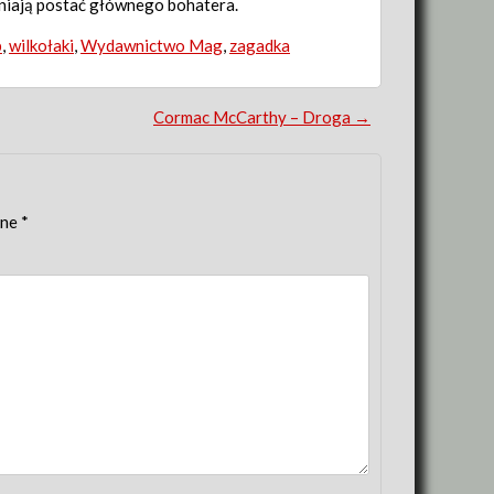
ełniają postać głównego bohatera.
b
,
wilkołaki
,
Wydawnictwo Mag
,
zagadka
Cormac McCarthy – Droga
→
one
*