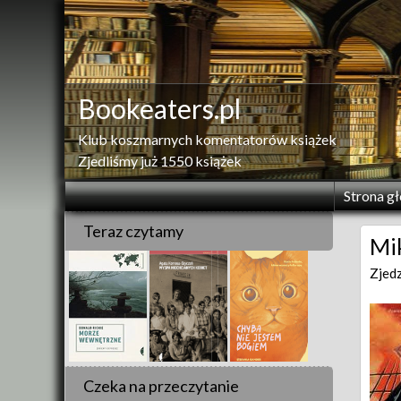
Skip
to
content
Bookeaters.pl
Klub koszmarnych komentatorów książek
Zjedliśmy już 1550 książek
Strona g
Teraz czytamy
Mi
Zjed
Czeka na przeczytanie