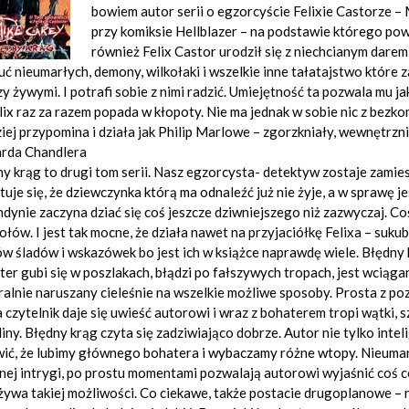
bowiem autor serii o egzorcyście Felixie Castorze –
przy komiksie Hellblazer – na podstawie którego pow
również Felix Castor urodził się z niechcianym darem 
ć nieumarłych, demony, wilkołaki i wszelkie inne tałatajstwo które za
y żywymi. I potrafi sobie z nimi radzić. Umiejętność ta pozwala mu ja
lix raz za razem popada w kłopoty. Nie ma jednak w sobie nic z bezk
iej przypomina i działa jak Philip Marlowe – zgorzkniały, wewnętrzn
arda Chandlera
y krąg to drugi tom serii. Nasz egzorcysta- detektyw zostaje zami
tuje się, że dziewczynka którą ma odnaleźć już nie żyje, a w sprawę 
dynie zaczyna dziać się coś jeszcze dziwniejszego niż zazwyczaj. C
ołów. I jest tak mocne, że działa nawet na przyjaciółkę Felixa – suku
w śladów i wskazówek bo jest ich w książce naprawdę wiele. Błędny
er gubi się w poszlakach, błądzi po fałszywych tropach, jest wciągan
alnie naruszany cieleśnie na wszelkie możliwe sposoby. Prosta z poz
a czytelnik daje się uwieść autorowi i wraz z bohaterem tropi wątki,
iny. Błędny krąg czyta się zadziwiająco dobrze. Autor nie tylko intel
ić, że lubimy głównego bohatera i wybaczamy różne wtopy. Nieumarli
ej intrygi, po prostu momentami pozwalają autorowi wyjaśnić coś co
ywa takiej możliwości. Co ciekawe, także postacie drugoplanowe – 