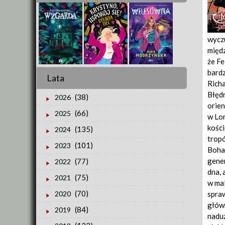
wyczu
międz
że Fe
bardz
Lata
Rich
Błędn
(38)
2026
orien
(66)
2025
w Lon
kości
(135)
2024
tropó
(101)
2023
Bohat
gener
(77)
2022
dna, 
(75)
2021
w mal
(70)
spraw
2020
główn
(84)
2019
naduż