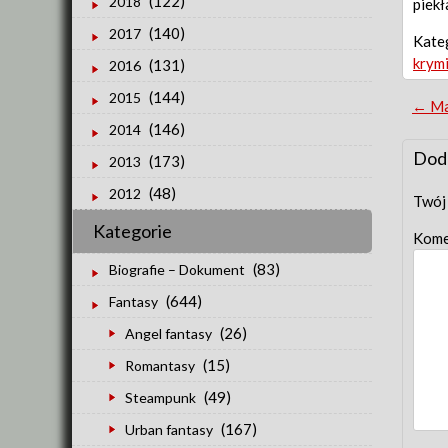
(122)
2018
piekł
(140)
2017
Kate
krym
(131)
2016
(144)
2015
Po
←
Ma
(146)
2014
nav
Dod
(173)
2013
(48)
2012
Twój 
Kategorie
Kome
(83)
Biografie – Dokument
(644)
Fantasy
(26)
Angel fantasy
(15)
Romantasy
(49)
Steampunk
(167)
Urban fantasy