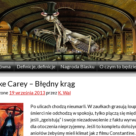
łówna
Definicje, definicje
Nagroda Blasku
O czym to będzi
ke Carey – Błędny krąg
zone
19 września 2013
przez
K. Wal
Po ulicach chodzą nieumarli. W zaułkach grasują loup
śmierci nie odchodzą w spokoju, tylko plączą się międz
jeśli „zgeistują” i swoje niezadowolenie z faktu wyr
dla otoczenia nieprzyjemny. Jeśli to kompletu dołoż
aniołów żebyśmy mieli klimat jak z filmu Constantine