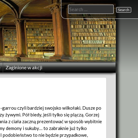
Search
for:
e
Zaginione w akcji
-garrou czyli bardziej swojsko wilkołaki. Dusze po
y żywymi. Pół biedy, jeśli tylko się plączą. Gorzej
wania z ciała zaczną prezentować w sposób wybitnie
ymy demony i sukuby… to zabraknie już tylko
. I podobieństwo to nie będzie przypadkowe,