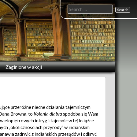
Search
for:
e
Zaginione w akcji
sujące przeróżne niecne działania tajemniczym
h Dana Browna, to
Kolonia diabła
spodoba się Wam
wielopiętrowych intryg i tajemnic w tej książce
ych „okolicznościach przyrody” w indiańskim
awia zadrwić z indiańskich przesądów i odkryć