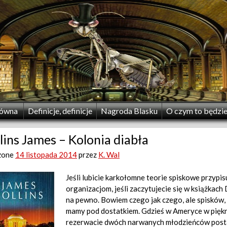
łówna
Definicje, definicje
Nagroda Blasku
O czym to będzi
lins James – Kolonia diabła
zone
14 listopada 2014
przez
K. Wal
Jeśli lubicie karkołomne teorie spiskowe przypi
organizacjom, jeśli zaczytujecie się w książkac
na pewno. Bowiem czego jak czego, ale spisków, 
mamy pod dostatkiem.
Gdzieś w Ameryce w piękn
rezerwacie dwóch narwanych młodzieńców postan