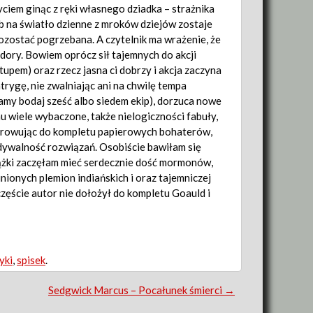
yciem ginąc z ręki własnego dziadka – strażnika
ób na światło dzienne z mroków dziejów zostaje
zostać pogrzebana. A czytelnik ma wrażenie, że
dory. Bowiem oprócz sił tajemnych do akcji
zytupem) oraz rzecz jasna ci dobrzy i akcja zaczyna
trygę, nie zwalniając ani na chwilę tempa
amy bodaj sześć albo siedem ekip), dorzuca nowe
mu wiele wybaczone, także nielogiczności fabuły,
 darowując do kompletu papierowych bohaterów,
idywalność rozwiązań. Osobiście bawiłam się
siążki zaczęłam mieć serdecznie dość mormonów,
inionych plemion indiańskich i oraz tajemniczej
szczęście autor nie dołożył do kompletu Goauld i
yki
,
spisek
.
Sedgwick Marcus – Pocałunek śmierci
→