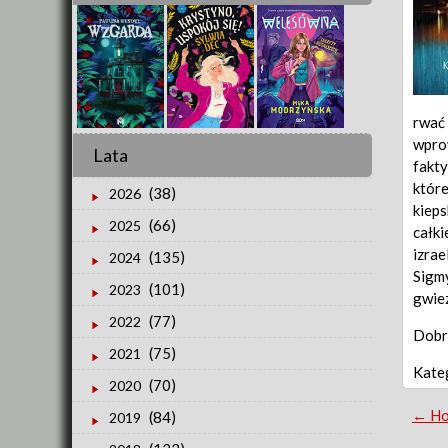
rwać 
wprow
Lata
fakty
które
(38)
2026
kieps
(66)
2025
całki
izrae
(135)
2024
Sigmy
(101)
2023
gwiez
(77)
2022
Dobr
(75)
2021
Kate
(70)
2020
Po
←
Ho
(84)
2019