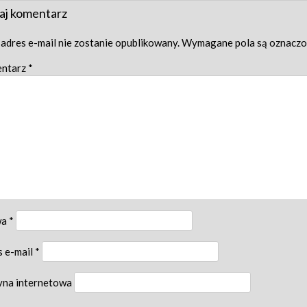
igation
aj komentarz
adres e-mail nie zostanie opublikowany.
Wymagane pola są oznacz
ntarz
*
wa
*
s e-mail
*
yna internetowa