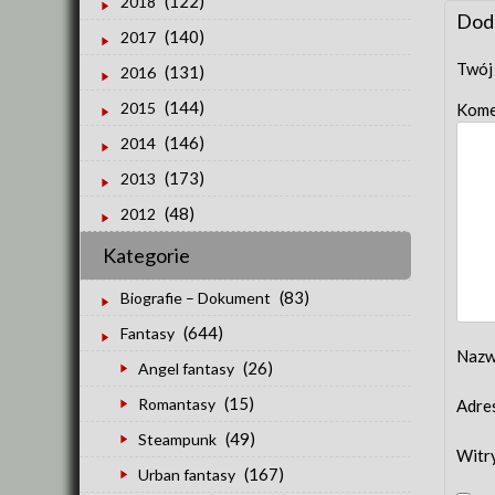
(122)
2018
nav
Dod
(140)
2017
Twój 
(131)
2016
(144)
2015
Kome
(146)
2014
(173)
2013
(48)
2012
Kategorie
(83)
Biografie – Dokument
(644)
Fantasy
Naz
(26)
Angel fantasy
(15)
Romantasy
Adre
(49)
Steampunk
Witr
(167)
Urban fantasy