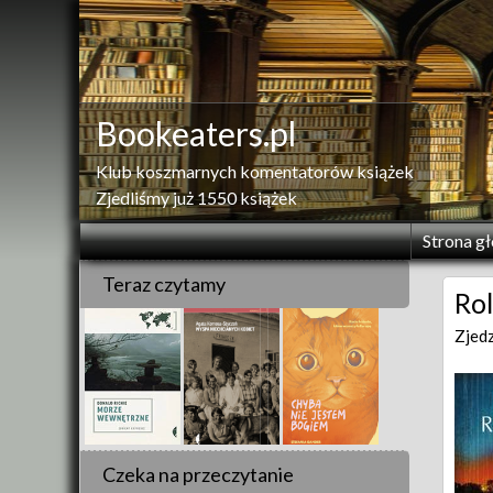
Skip
to
content
Bookeaters.pl
Klub koszmarnych komentatorów książek
Zjedliśmy już 1550 książek
Strona g
Teraz czytamy
Rol
Zjed
Czeka na przeczytanie