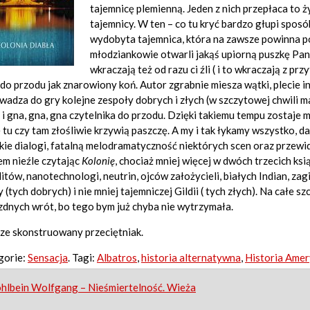
tajemnicę plemienną. Jeden z nich przepłaca to ż
tajemnicy. W ten – co tu kryć bardzo głupi spos
wydobyta tajemnica, która na zawsze powinna po
młodziankowie otwarli jakąś upiorną puszkę Pan
wkraczają też od razu ci źli ( i to wkraczają z pr
do przodu jak znarowiony koń. Autor zgrabnie miesza wątki, plecie in
adza do gry kolejne zespoły dobrych i złych (w szczytowej chwili m
 i gna, gna, gna czytelnika do przodu. Dzięki takiemu tempu zostaje 
 tu czy tam złośliwie krzywią paszczę. A my i tak łykamy wszystko,
kie dialogi, fatalną melodramatyczność niektórych scen oraz przew
em nieźle czytając
Kolonię
, chociaż mniej więcej w dwóch trzecich k
litów, nanotechnologi, neutrin, ojców założycieli, białych Indian, zag
 (tych dobrych) i nie mniej tajemniczej Gildii ( tych złych). Na całe 
dnych wrót, bo tego bym już chyba nie wytrzymała.
ze skonstruowany przeciętniak.
gorie:
Sensacja
. Tagi:
Albatros
,
historia alternatywna
,
Historia Amer
st
hlbein Wolfgang – Nieśmiertelność. Wieża