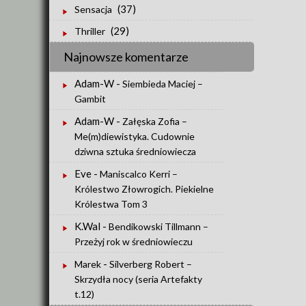
(37)
Sensacja
(29)
Thriller
Najnowsze komentarze
Adam-W
-
Siembieda Maciej –
Gambit
Adam-W
-
Załęska Zofia –
Me(m)diewistyka. Cudownie
dziwna sztuka średniowiecza
Eve
-
Maniscalco Kerri –
Królestwo Złowrogich. Piekielne
Królestwa Tom 3
K.Wal
-
Bendikowski Tillmann –
Przeżyj rok w średniowieczu
-
Marek
Silverberg Robert –
Skrzydła nocy (seria Artefakty
t.12)