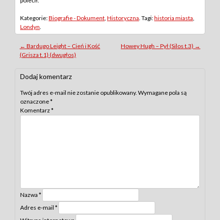
polecił.
Kategorie:
Biografie - Dokument
,
Historyczna
. Tagi:
historia miasta
,
Londyn
.
Post
←
Bardugo Leight – Cień i Kość
Howey Hugh – Pył (Silos t.3)
→
(Grisza t.1) (dwugłos)
navigation
Dodaj komentarz
Twój adres e-mail nie zostanie opublikowany.
Wymagane pola są
oznaczone
*
Komentarz
*
Nazwa
*
Adres e-mail
*