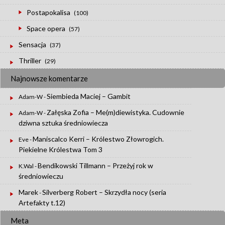
Postapokalisa
(100)
Space opera
(57)
Sensacja
(37)
Thriller
(29)
Najnowsze komentarze
Siembieda Maciej – Gambit
Adam-W
-
Załęska Zofia – Me(m)diewistyka. Cudownie
Adam-W
-
dziwna sztuka średniowiecza
Maniscalco Kerri – Królestwo Złowrogich.
Eve
-
Piekielne Królestwa Tom 3
Bendikowski Tillmann – Przeżyj rok w
K.Wal
-
średniowieczu
Marek
Silverberg Robert – Skrzydła nocy (seria
-
Artefakty t.12)
Meta