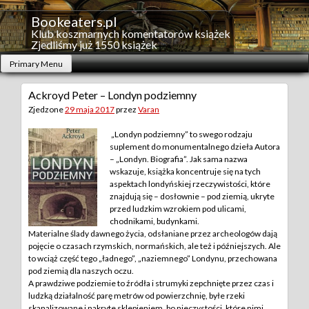
Skip
to
Bookeaters.pl
content
Klub koszmarnych komentatorów książek
Zjedliśmy już 1550 książek
Primary Menu
Ackroyd Peter – Londyn podziemny
Zjedzone
29 maja 2017
przez
Varan
„Londyn podziemny” to swego rodzaju
suplement do monumentalnego dzieła Autora
– „Londyn. Biografia”. Jak sama nazwa
wskazuje, książka koncentruje się na tych
aspektach londyńskiej rzeczywistości, które
znajdują się – dosłownie – pod ziemią, ukryte
przed ludzkim wzrokiem pod ulicami,
chodnikami, budynkami.
Materialne ślady dawnego życia, odsłaniane przez archeologów dają
pojęcie o czasach rzymskich, normańskich, ale też i późniejszych. Ale
to wciąż część tego „ładnego”, „naziemnego” Londynu, przechowana
pod ziemią dla naszych oczu.
A prawdziwe podziemie to źródła i strumyki zepchnięte przez czas i
ludzką działalność parę metrów od powierzchnię, byłe rzeki
skanalizowane i nakryte sklepieniem, bo nieczystości, które nimi