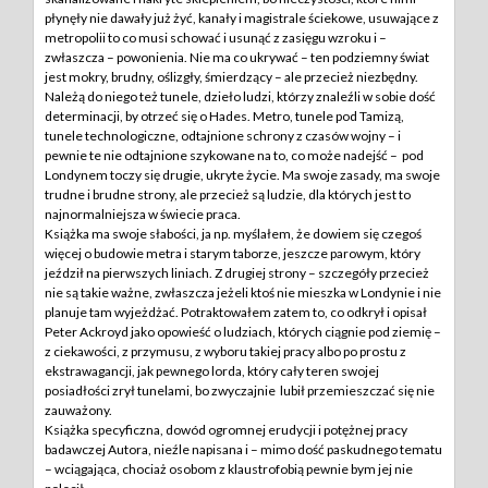
płynęły nie dawały już żyć, kanały i magistrale ściekowe, usuwające z
metropolii to co musi schować i usunąć z zasięgu wzroku i –
zwłaszcza – powonienia. Nie ma co ukrywać – ten podziemny świat
jest mokry, brudny, oślizgły, śmierdzący – ale przecież niezbędny.
Należą do niego też tunele, dzieło ludzi, którzy znaleźli w sobie dość
determinacji, by otrzeć się o Hades. Metro, tunele pod Tamizą,
tunele technologiczne, odtajnione schrony z czasów wojny – i
pewnie te nie odtajnione szykowane na to, co może nadejść – pod
Londynem toczy się drugie, ukryte życie. Ma swoje zasady, ma swoje
trudne i brudne strony, ale przecież są ludzie, dla których jest to
najnormalniejsza w świecie praca.
Książka ma swoje słabości, ja np. myślałem, że dowiem się czegoś
więcej o budowie metra i starym taborze, jeszcze parowym, który
jeździł na pierwszych liniach. Z drugiej strony – szczegóły przecież
nie są takie ważne, zwłaszcza jeżeli ktoś nie mieszka w Londynie i nie
planuje tam wyjeżdżać. Potraktowałem zatem to, co odkrył i opisał
Peter Ackroyd jako opowieść o ludziach, których ciągnie pod ziemię –
z ciekawości, z przymusu, z wyboru takiej pracy albo po prostu z
ekstrawagancji, jak pewnego lorda, który cały teren swojej
posiadłości zrył tunelami, bo zwyczajnie lubił przemieszczać się nie
zauważony.
Książka specyficzna, dowód ogromnej erudycji i potężnej pracy
badawczej Autora, nieźle napisana i – mimo dość paskudnego tematu
– wciągająca, chociaż osobom z klaustrofobią pewnie bym jej nie