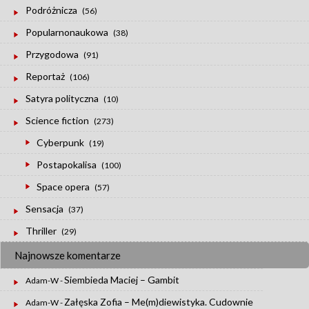
Podróżnicza
(56)
Popularnonaukowa
(38)
Przygodowa
(91)
Reportaż
(106)
Satyra polityczna
(10)
Science fiction
(273)
Cyberpunk
(19)
Postapokalisa
(100)
Space opera
(57)
Sensacja
(37)
Thriller
(29)
Najnowsze komentarze
Siembieda Maciej – Gambit
Adam-W
-
Załęska Zofia – Me(m)diewistyka. Cudownie
Adam-W
-