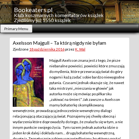
Skip
to
Bookeaters.pl
content
Klub koszmarnych komentatorów książek
Zjedliśmy już 1550 książek
Primary Menu
Axelsson Majgull – Ta którą nigdy nie byłam
Zjedzone
18 października 2016
przez
K. Wal
Majgull Axelsson znana jest z tego, że pisze
niebanalne powieści, powieści które zmuszają
do myślenia, które przewracają świat do góry
nogami i każą zadać sobie bardzo niewygodne
pytania. Czasami jednak okazuje się, że nawet
taka mistrzyni „mieszania w głowie” jak
autorka może się mówiąc po piłkarsku
„zakiwać na śmierć”.
Jak zawsze u Axelsson
mamy bohaterkę skomplikowaną
wewnętrznie, prowadzącą jednocześnie wewnętrzny dialog i
relacjonującą otaczający ją świat. Poznajemy jej chwilę obecną i
wydarzenia które doprowadziły do tego, że znalazła się w tym, a nie
innym punkcie swojego życia. Tym razem jednak autorka idzie o
jeden krok dalej i dokłada nam… drugą bohaterkę wewnętrzną,
drugie ja. Teoretycznie zabieg usprawiedliwiony, bo główna postać