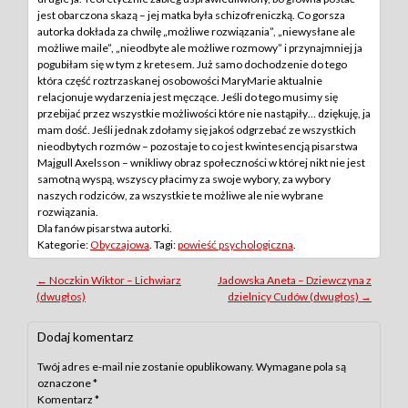
jest obarczona skazą – jej matka była schizofreniczką. Co gorsza
autorka dokłada za chwilę „możliwe rozwiązania”, „niewysłane ale
możliwe maile”, „nieodbyte ale możliwe rozmowy” i przynajmniej ja
pogubiłam się w tym z kretesem. Już samo dochodzenie do tego
która część roztrzaskanej osobowości MaryMarie aktualnie
relacjonuje wydarzenia jest męczące. Jeśli do tego musimy się
przebijać przez wszystkie możliwości które nie nastąpiły… dziękuję, ja
mam dość. Jeśli jednak zdołamy się jakoś odgrzebać ze wszystkich
nieodbytych rozmów – pozostaje to co jest kwintesencją pisarstwa
Majgull Axelsson – wnikliwy obraz społeczności w której nikt nie jest
samotną wyspą, wszyscy płacimy za swoje wybory, za wybory
naszych rodziców, za wszystkie te możliwe ale nie wybrane
rozwiązania.
Dla fanów pisarstwa autorki.
Kategorie:
Obyczajowa
. Tagi:
powieść psychologiczna
.
Post
←
Noczkin Wiktor – Lichwiarz
Jadowska Aneta – Dziewczyna z
(dwugłos)
dzielnicy Cudów (dwugłos)
→
navigation
Dodaj komentarz
Twój adres e-mail nie zostanie opublikowany.
Wymagane pola są
oznaczone
*
Komentarz
*