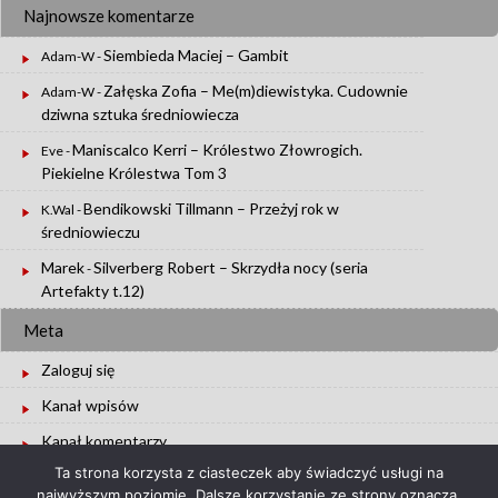
Najnowsze komentarze
Siembieda Maciej – Gambit
Adam-W
-
Załęska Zofia – Me(m)diewistyka. Cudownie
Adam-W
-
dziwna sztuka średniowiecza
Maniscalco Kerri – Królestwo Złowrogich.
Eve
-
Piekielne Królestwa Tom 3
Bendikowski Tillmann – Przeżyj rok w
K.Wal
-
średniowieczu
Marek
Silverberg Robert – Skrzydła nocy (seria
-
Artefakty t.12)
Meta
Zaloguj się
Kanał wpisów
Kanał komentarzy
Ta strona korzysta z ciasteczek aby świadczyć usługi na
WordPress.org
najwyższym poziomie. Dalsze korzystanie ze strony oznacza,