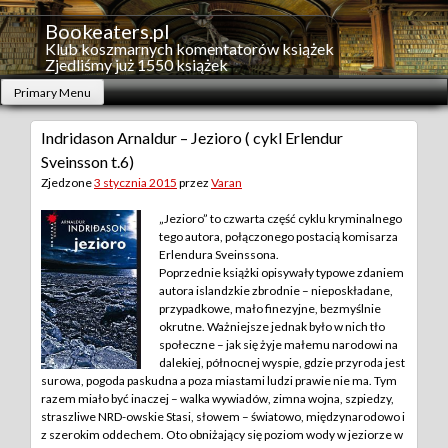
Skip
to
Bookeaters.pl
content
Klub koszmarnych komentatorów książek
Zjedliśmy już 1550 książek
Primary Menu
Indridason Arnaldur – Jezioro ( cykl Erlendur
Sveinsson t.6)
Zjedzone
3 stycznia 2015
przez
Varan
„Jezioro” to czwarta część cyklu kryminalnego
tego autora, połączonego postacią komisarza
Erlendura Sveinssona.
Poprzednie książki opisywały typowe zdaniem
autora islandzkie zbrodnie – nieposkładane,
przypadkowe, mało finezyjne, bezmyślnie
okrutne. Ważniejsze jednak było w nich tło
społeczne – jak się żyje małemu narodowi na
dalekiej, północnej wyspie, gdzie przyroda jest
surowa, pogoda paskudna a poza miastami ludzi prawie nie ma.
Tym
razem miało być inaczej – walka wywiadów, zimna wojna, szpiedzy,
straszliwe NRD-owskie Stasi, słowem – światowo, międzynarodowo i
z szerokim oddechem. Oto obniżający się poziom wody w jeziorze w