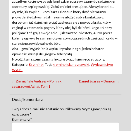
zapadłym kącie wyspy odsłonił szkielet przywiązany do radzieckiej
aparatury szpiegowskiej. Założenie interesujące. Ale wykonanie…
wyszło jak zwykle – komisarz Erlendur, który dość niemrawo
prowadzi śledztwo nadal nie umie ułożyć sobie kontaktów z
dorosłymi już dziećmi i wciąż zadręcza się z powodu brata, który
zaginął w załamaniu pogody kiedy obaj byli dziećmi. Jego koledzy
policjanci też grają swoje role – jak zawsze. Niestety, Autor po raz
kolejny ogrywa te same motywy, co w poprzednich częściach cyklu – i
staje się przewidywalny do bólu.
Aha – gwoli wyjaśnienia wątku kryminalnego: jeden bohater
opowieści walnął drugiego w łeb łopatą.
No cóż, tym razem czas na lekturę okazał się nieco stracony.
Kategorie:
Kryminał
. Tagi:
kryminał skandynawski
,
Wydawnictwo
W.A.B.
.
Post
←
Ziemiański Andrzej – Pomnik
Daniel Suarez – Demon
→
cesarzowej Achai. Tom 1
navigation
Dodaj komentarz
Twój adres e-mail nie zostanie opublikowany.
Wymagane pola są
oznaczone
*
Komentarz
*