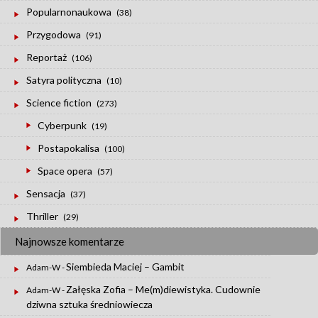
Popularnonaukowa
(38)
Przygodowa
(91)
Reportaż
(106)
Satyra polityczna
(10)
Science fiction
(273)
Cyberpunk
(19)
Postapokalisa
(100)
Space opera
(57)
Sensacja
(37)
Thriller
(29)
Najnowsze komentarze
Siembieda Maciej – Gambit
Adam-W
-
Załęska Zofia – Me(m)diewistyka. Cudownie
Adam-W
-
dziwna sztuka średniowiecza