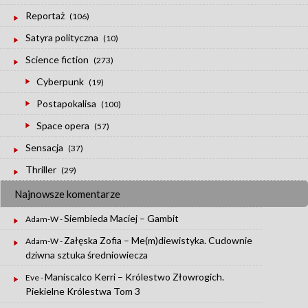
Reportaż
(106)
Satyra polityczna
(10)
Science fiction
(273)
Cyberpunk
(19)
Postapokalisa
(100)
Space opera
(57)
Sensacja
(37)
Thriller
(29)
Najnowsze komentarze
Siembieda Maciej – Gambit
Adam-W
-
Załęska Zofia – Me(m)diewistyka. Cudownie
Adam-W
-
dziwna sztuka średniowiecza
Maniscalco Kerri – Królestwo Złowrogich.
Eve
-
Piekielne Królestwa Tom 3