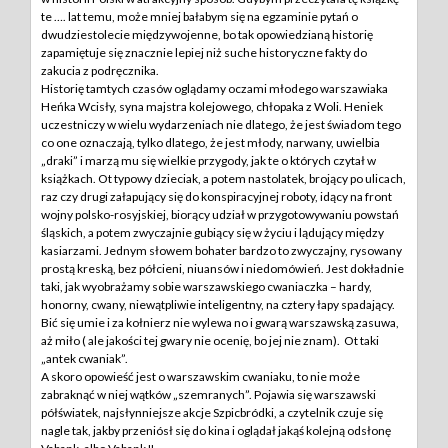
te …. lat temu, może mniej bałabym się na egzaminie pytań o
dwudziestolecie międzywojenne, bo tak opowiedzianą historię
zapamiętuje się znacznie lepiej niż suche historyczne fakty do
zakucia z podręcznika.
Historię tamtych czasów oglądamy oczami młodego warszawiaka
Heńka Wcisły, syna majstra kolejowego, chłopaka z Woli. Heniek
uczestniczy w wielu wydarzeniach nie dlatego, że jest świadom tego
co one oznaczają, tylko dlatego, że jest młody, narwany, uwielbia
„draki” i marzą mu się wielkie przygody, jak te o których czytał w
książkach. Ot typowy dzieciak, a potem nastolatek, brojący po ulicach,
raz czy drugi załapujący się do konspiracyjnej roboty, idący na front
wojny polsko-rosyjskiej, biorący udział w przygotowywaniu powstań
śląskich, a potem zwyczajnie gubiący się w życiu i lądujący między
kasiarzami. Jednym słowem bohater bardzo to zwyczajny, rysowany
prostą kreską, bez półcieni, niuansów i niedomówień. Jest dokładnie
taki, jak wyobrażamy sobie warszawskiego cwaniaczka – hardy,
honorny, cwany, niewątpliwie inteligentny, na cztery łapy spadający.
Bić się umie i za kołnierz nie wylewa no i gwarą warszawską zasuwa,
aż miło ( ale jakości tej gwary nie ocenię, bo jej nie znam). Ot taki
„antek cwaniak”.
A skoro opowieść jest o warszawskim cwaniaku, to nie może
zabraknąć w niej wątków „szemranych”. Pojawia się warszawski
półświatek, najsłynniejsze akcje Szpicbródki, a czytelnik czuje się
nagle tak, jakby przeniósł się do kina i oglądał jakąś kolejną odsłonę