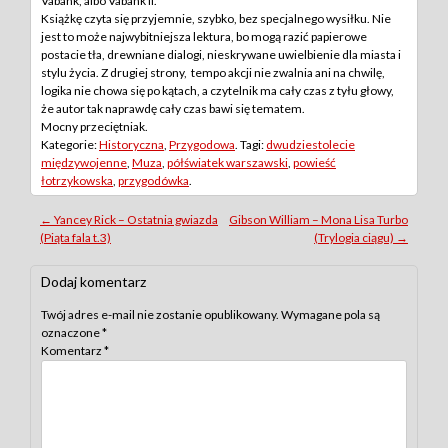
Vabank, albo Vabank II.
Książkę czyta się przyjemnie, szybko, bez specjalnego wysiłku. Nie
jest to może najwybitniejsza lektura, bo mogą razić papierowe
postacie tła, drewniane dialogi, nieskrywane uwielbienie dla miasta i
stylu życia. Z drugiej strony, tempo akcji nie zwalnia ani na chwilę,
logika nie chowa się po kątach, a czytelnik ma cały czas z tyłu głowy,
że autor tak naprawdę cały czas bawi się tematem.
Mocny przeciętniak.
Kategorie:
Historyczna
,
Przygodowa
. Tagi:
dwudziestolecie
międzywojenne
,
Muza
,
półświatek warszawski
,
powieść
łotrzykowska
,
przygodówka
.
Post
←
Yancey Rick – Ostatnia gwiazda
Gibson William – Mona Lisa Turbo
(Piąta fala t.3)
(Trylogia ciągu)
→
navigation
Dodaj komentarz
Twój adres e-mail nie zostanie opublikowany.
Wymagane pola są
oznaczone
*
Komentarz
*