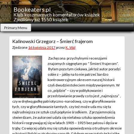
Skip
to
Bookeaters.pl
content
Klub koszmarnych komentatorów książek
Zjedliśmy już 1550 książek
Primary Menu
Kalinowski Grzegorz – Śmierć frajerom
Zjedzone
16 kwietnia 2017
przez
K. Wal
Zachęcona przychylnymi recenzjami
znajomych sięgnęłam po ” Śmierć frajerom”.
Byłam poza tym ciekawa, jak też autor poradzi
sobie z – jakby na to nie patrzeć bardzo
kontrowersyjnym okresem naszej historii
czyli dwudziestoleciem międzywojennym. W
co „pójdzie” – czy w politykowanie i
przedstawianie prawdy co to jest „najmojsza” ,
czy w drętwą gadkę patriotyczno -narodową, czy w gloryfikowanie
tych, czy w gloryfikowanie tamtych, czy też może uda mu się ta
najtrudniejsza ze sztuk czyli popłynie środkiem.
Z przyjemnością
stwierdzam, że autorowi udała się niełatwa sztuka opowiedzenia
historii rozgrywającej się w latach 1905 – 1925 bez patosu i dęcia w
trąby. Co więcej udała mu się sztuka opowiedzenia o trudnym okresie
w historii Polski w atrakcyjny sposób. Gdybym przeczytała tę książkę