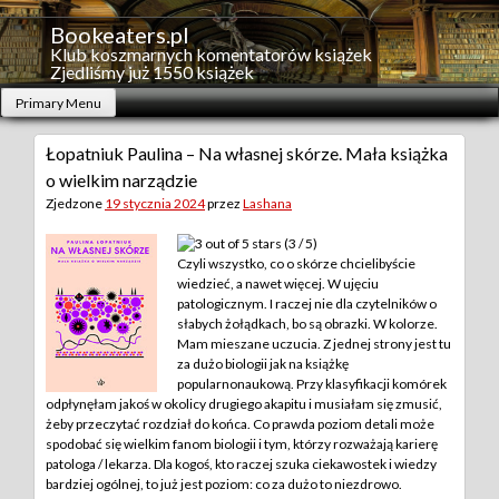
Skip
to
Bookeaters.pl
content
Klub koszmarnych komentatorów książek
Zjedliśmy już 1550 książek
Primary Menu
Łopatniuk Paulina – Na własnej skórze. Mała książka
o wielkim narządzie
Zjedzone
19 stycznia 2024
przez
Lashana
(3 / 5)
Czyli wszystko, co o skórze chcielibyście
wiedzieć, a nawet więcej. W ujęciu
patologicznym. I raczej nie dla czytelników o
słabych żołądkach, bo są obrazki. W kolorze.
Mam mieszane uczucia. Z jednej strony jest tu
za dużo biologii jak na książkę
popularnonaukową. Przy klasyfikacji komórek
odpłynęłam jakoś w okolicy drugiego akapitu i musiałam się zmusić,
żeby przeczytać rozdział do końca. Co prawda poziom detali może
spodobać się wielkim fanom biologii i tym, którzy rozważają karierę
patologa / lekarza. Dla kogoś, kto raczej szuka ciekawostek i wiedzy
bardziej ogólnej, to już jest poziom: co za dużo to niezdrowo.