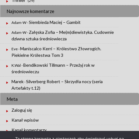
Thriller
(29)
Najnowsze komentarze
Siembieda Maciej – Gambit
Adam-W
-
Załęska Zofia – Me(m)diewistyka. Cudownie
Adam-W
-
dziwna sztuka średniowiecza
Maniscalco Kerri – Królestwo Złowrogich.
Eve
-
Piekielne Królestwa Tom 3
Bendikowski Tillmann – Przeżyj rok w
K.Wal
-
średniowieczu
Marek
Silverberg Robert – Skrzydła nocy (seria
-
Artefakty t.12)
Meta
Zaloguj się
Kanał wpisów
Kanał komentarzy
Ta strona korzysta z ciasteczek aby świadczyć usługi na