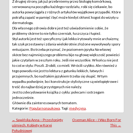
Z drugiej strony, jak już przebrniemy przez biologię komórkową,
serwowaną na początku każdego rozdziału, robi się ciekawie, bo
autorka powyciągała z różnych artykułów wyjątkowe przypadki. Które
potrafią zapaść w pamięć i być może kiedyś skłonić kogoś do wizyty u
dermatologa.
Dla własnego zdrowia dobre jest też uświadomienie sobie, że
problemy skórne to nie tylko czerniak, łuszczyca i łupież.
Styl autorki jest też specyficzny i jak lekko irytowały mnie archaizmy,
tak szyk przestawny i zdania wielokrotnie złożone wywoływały spory
entuzjazm. Bo trzeba przyznać, że poziomem języka
Na własnej
skórze
bez najmniejszego problemu bije na głowę większość powieści
jakie czytałam w zeszłym roku. Jeśli nie wszystkie. W końcu nie jest
to coś w stylu: Poszli. Zrobili, co mieli. Wrócili szybko. Ale również z
tego powodu nie jest to lektura z gatunku lekkich, łatwych i
przyjemnych, bo nad takim językiem trzeba się skupić. W tym
wypadku podwójnie, bo i konstrukcje stylistyczne są wielopiętrowe i
treść do najbardziej przystępnych nie należy.
Jest to zdecydowanie książka z cyklu: polecam i ostrzegam
jednocześnie.
Głównie dla zainteresowanych tematem.
Kategorie:
Popularnonaukowa
. Tagi:
medycyna
.
Post
←
Sawińska Anna – Przesłonięty
Oseman Alice – I Was Born For
uśmiech. Kobiety w Korei
This
→
navigation
Południowej