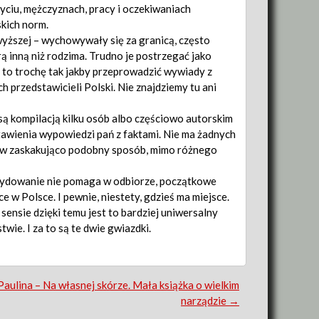
yciu, mężczyznach, pracy i oczekiwaniach
kich norm.
wyższej – wychowywały się za granicą, często
ą inną niż rodzima. Trudno je postrzegać jako
o to trochę tak jakby przeprowadzić wywiady z
 przedstawicieli Polski. Nie znajdziemy tu ani
 są kompilacją kilku osób albo częściowo autorskim
stawienia wypowiedzi pań z faktami. Nie ma żadnych
ię w zaskakująco podobny sposób, mimo różnego
decydowanie nie pomaga w odbiorze, początkowe
e w Polsce. I pewnie, niestety, gdzieś ma miejsce.
ensie dzięki temu jest to bardziej uniwersalny
ie. I za to są te dwie gwiazdki.
Paulina – Na własnej skórze. Mała książka o wielkim
narządzie
→