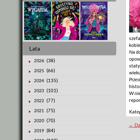
szefa
kobie
Lata
Na do
opowi
(38)
2026
staty
(66)
2025
wieku
Przes
(135)
2024
histo
(101)
2023
W nie
repor
(77)
2022
(75)
2021
Kate
(70)
2020
Po
←
Da
(84)
2019
nav