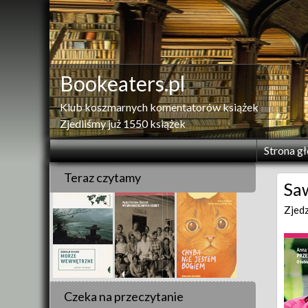
Skip
to
content
Bookeaters.pl
Klub koszmarnych komentatorów książek
Zjedliśmy już 1550 książek
Strona g
Teraz czytamy
Saw
Zjed
Czeka na przeczytanie