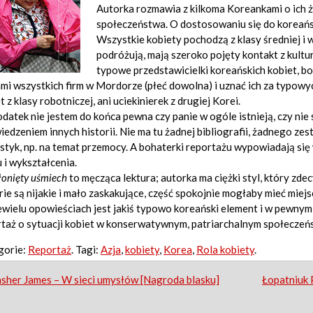
Autorka rozmawia z kilkoma Koreankami o ich ż
społeczeństwa. O dostosowaniu się do koreańs
Wszystkie kobiety pochodzą z klasy średniej i 
podróżują, mają szeroko pojęty kontakt z kultur
typowe przedstawicielki koreańskich kobiet, b
mi wszystkich firm w Mordorze (płeć dowolna) i uznać ich za typowych
t z klasy robotniczej, ani uciekinierek z drugiej Korei.
datek nie jestem do końca pewna czy panie w ogóle istnieją, czy nie
edzeniem innych historii. Nie ma tu żadnej bibliografii, żadnego ze
styk, np. na temat przemocy. A bohaterki reportażu wypowiadają s
 i wykształcenia.
łonięty uśmiech
to męcząca lektura; autorka ma ciężki styl, który z
rie są nijakie i mało zaskakujące, część spokojnie mogłaby mieć miejsc
wielu opowieściach jest jakiś typowo koreański element i w pewnym s
taż o sytuacji kobiet w konserwatywnym, patriarchalnym społeczeństw
gorie:
Reportaż
. Tagi:
Azja
,
kobiety
,
Korea
,
Rola kobiety
.
st
sher James – W sieci umysłów [Nagroda blasku]
Łopatniuk 
igation