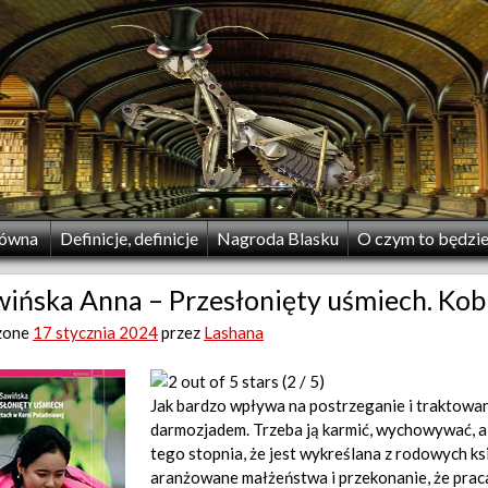
łówna
Definicje, definicje
Nagroda Blasku
O czym to będzi
ińska Anna – Przesłonięty uśmiech. Kob
zone
17 stycznia 2024
przez
Lashana
(2 / 5)
Jak bardzo wpływa na postrzeganie i traktowan
darmozjadem. Trzeba ją karmić, wychowywać, a 
tego stopnia, że jest wykreślana z rodowych ks
aranżowane małżeństwa i przekonanie, że praca