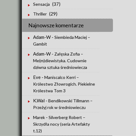
(37)
Sensacja
(29)
Thriller
Najnowsze komentarze
Adam-W
-
Siembieda Maciej –
Gambit
Adam-W
-
Załęska Zofia –
Me(m)diewistyka. Cudownie
dziwna sztuka średniowiecza
Eve
-
Maniscalco Kerri –
Królestwo Złowrogich. Piekielne
Królestwa Tom 3
K.Wal
-
Bendikowski Tillmann –
Przeżyj rok w średniowieczu
-
Marek
Silverberg Robert –
Skrzydła nocy (seria Artefakty
t.12)