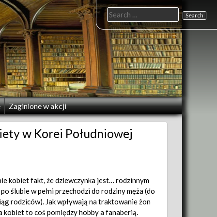
Search
for:
e
Zaginione w akcji
iety w Korei Południowej
ie kobiet fakt, że dziewczynka jest… rodzinnym
po ślubie w pełni przechodzi do rodziny męża (do
iąg rodziców). Jak wpływają na traktowanie żon
 kobiet to coś pomiędzy hobby a fanaberią.