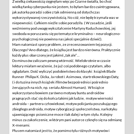
Z wielką ciekawością sięgnęłam więc po Czarne światła, bo choć
wielką fanką cyberpunka nie jestem, to byłam bardzo zaintrygowana,
jak autorka poradzi sobie z tak odmienną od dotychczas
wykorzystywanej rzeczywistością. No cóż, nie będę trzymała was w
niepewności. Całkiem nieźle sobie poradziła. ( W zasadzie, jeśli
weźmiemy pod uwagę wykształcenie Martyny Raduchowskiej, jej
swoboda w poruszaniu się po tematyce kryminalno – neurologiczno-
psychologicznej nie powinna nas jakoś specjalnie dziwić).
Mam natomiast spory problem, ze zrecenzowaniem tej pozycji.
Dlaczego? Ano dlatego, że książka jest bardzo nierówna. Praktycznie
każdy plus obarczony jest jakimś „tak ale”…
Do minusów zaliczam pewną wtórność. Wielokrotnie w czasie
lektury miałam wrażenie, że już coś podobnego czytałam, albo
oglądałam. Dość wyliczyć podobieństwo do klasyki : książek Blade
Runner Philipa K. Dicka, Ja robot I. Asimowa, startrekowskiego Daty,
( i do tuzina innych książek i filmów bezpośrednio i pośrednio
żerujących na nich, np. serialu Almost Human). W książce
wykorzystano bowiem zarówno motywy buntu androidów
pragnących stać się do końca takimi jak ludzie, motyw wierności
androida – partnera człowiekowi, motyw policjanta poszukującego
zbiegłego androida, motyw cyborgizacji społeczeństwa, narkotyku
ujawniającego psioniczne moce i tak dalej i w tym stylu. Kolejny
minus za zakończenie, w którym pani autorce czknęło się na odmianę
X-menami.
Plusem natomiast jest to, że pomimo tylu różnych motywów i