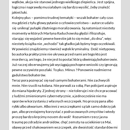
wątków, akcja nie stanowi jednego wielkiego zlepieńca. Jest spójna,
logiczna i naprawdę musiałabym się bardzo wysilić, żeby znaleźć
jakieś luki.
Kolejny plus – pomimo trudnej tematyki – wszak bohater cały czas
ma gdzieś z tyłu głowy pytanie o człowieczeństwo – autorce udało
się uniknąć pułapki zbytniego moralizowania. Są natomiast niestety
momenty w których Martyna Raduchowska ględzi i filozofuje,
starając się wyjaśnić pewne kwestie jak to się mówi „do dna”, więc
niestety książka nie „wchodzi” tak gładko jak byśmy tego oczekiwali.
W powieści znajdziemy również wątek kryminalny. Dość nietypowy,
bo autorka praktycznie nie ukrywa przed nami ani tego kto jest
mordercą, ani tego, że nie jest to postać którą obwiniają bohaterowie.
Już raczej obserwujemy jak wyciągają pochopne wnioski czy ignorują
pewne oczywiste poszlaki. To plus. Minus ? Ponownie nadmierne
gadulstwo bohaterów.
Teraz pora poznęcać się nad samymi bohaterami. Nie zachwycili
mnie. Nie rzucili na kolana. Nie porwali za sobą. Pan policjant aspiruje
do miana hipokryty. Z jednej strony – nie toleruje i nie chce pracować
z ludźmi zmienionymi cybernetycznie, a jednocześnie nie ma
oporów w korzystaniu z własnych wszczepek. No proszę pana albo
rybki albo akwarium. Albo inni z wszczepkami są tak samo dobrzy jak
pan, albo przestajemy korzystać z podrasowanych zmysłów i wtedy
proszę bardzo kręcimy nosem do woli! Rozumiem rzecz jasna
traumę po zdradzie androidów, chęć zemsty na uciekinierce Mai,
obawy przed shakowaniem wszczepek, ale dwoistość standardów mi