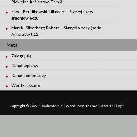
Piekielne Królestwa Tom 3
Bendikowski Tillmann – Przeżyj rok w
K.Wal
-
średniowieczu
Marek
Silverberg Robert – Skrzydła nocy (seria
-
Artefakty t.12)
Meta
Zaloguj się
Kanał wpisów
Kanał komentarzy
WordPress.org
Copyright © 2026 :
Bookeaters.pl
|
WordPress Theme :
UU2014
|
Login