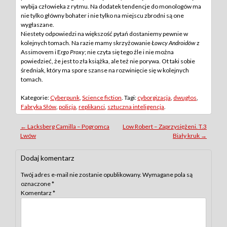
wybija człowieka z rytmu. Na dodatek tendencje do monologów ma
nie tylko główny bohater i nie tylko na miejscu zbrodni są one
wygłaszane.
Niestety odpowiedzi na większość pytań dostaniemy pewnie w
kolejnych tomach. Na razie mamy skrzyżowanie
Łowcy Androidów
z
Assimovem i E
rgo Proxy
; nie czyta się tego źle i nie można
powiedzieć, że jest to zła książka, ale też nie porywa. Ot taki sobie
średniak, który ma spore szanse na rozwinięcie się w kolejnych
tomach.
Kategorie:
Cyberpunk
,
Science fiction
. Tagi:
cyborgizacja
,
dwugłos
,
Fabryka Słów
,
policja
,
replikanci
,
sztuczna inteligencja
.
Post
←
Lacksberg Camilla – Pogromca
Low Robert – Zaprzysiężeni. T.3
Lwów
Biały kruk
→
navigation
Dodaj komentarz
Twój adres e-mail nie zostanie opublikowany.
Wymagane pola są
oznaczone
*
Komentarz
*