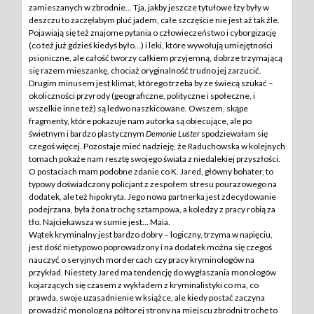
zamieszanych w zbrodnie… Tja, jakby jeszcze tytułowe łzy były w
deszczu to zaczęłabym pluć jadem, całe szczęście nie jest aż tak źle.
Pojawiają się też znajome pytania o człowieczeństwo i cyborgizację
(co też już gdzieś kiedyś było…) i leki, które wywołują umiejętności
psioniczne, ale całość tworzy całkiem przyjemną, dobrze trzymającą
się razem mieszankę, chociaż oryginalność trudno jej zarzucić.
Drugim minusem jest klimat, którego trzeba by ze świecą szukać –
okoliczności przyrody (geograficzne, polityczne i społeczne, i
wszelkie inne też) są ledwo naszkicowane. Owszem, skąpe
fragmenty, które pokazuje nam autorka są obiecujące, ale po
świetnym i bardzo plastycznym
Demonie Luster
spodziewałam się
czegoś więcej. Pozostaje mieć nadzieję, że Raduchowska w kolejnych
tomach pokaże nam resztę swojego świata z niedalekiej przyszłości.
O postaciach mam podobne zdanie co K. Jared, główny bohater, to
typowy doświadczony policjant z zespołem stresu pourazowego na
dodatek, ale też hipokryta. Jego nowa partnerka jest zdecydowanie
podejrzana, była żona trochę sztampowa, a koledzy z pracy robią za
tło. Najciekawsza w sumie jest… Maia.
Wątek kryminalny jest bardzo dobry – logiczny, trzyma w napięciu,
jest dość nietypowo poprowadzony i na dodatek można się czegoś
nauczyć o seryjnych mordercach czy pracy kryminologów na
przykład. Niestety Jared ma tendencję do wygłaszania monologów
kojarzących się czasem z wykładem z kryminalistyki co ma, co
prawda, swoje uzasadnienie w książce, ale kiedy postać zaczyna
prowadzić monolog na półtorej strony na miejscu zbrodni trochę to