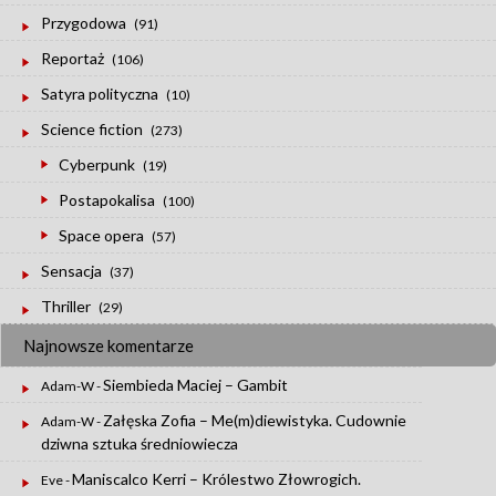
Przygodowa
(91)
Reportaż
(106)
Satyra polityczna
(10)
Science fiction
(273)
Cyberpunk
(19)
Postapokalisa
(100)
Space opera
(57)
Sensacja
(37)
Thriller
(29)
Najnowsze komentarze
Siembieda Maciej – Gambit
Adam-W
-
Załęska Zofia – Me(m)diewistyka. Cudownie
Adam-W
-
dziwna sztuka średniowiecza
Maniscalco Kerri – Królestwo Złowrogich.
Eve
-