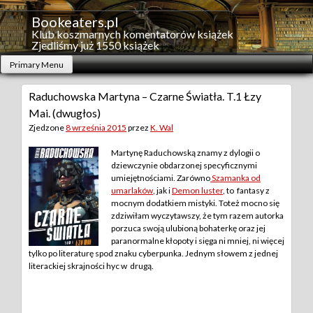
Skip
to
Bookeaters.pl
content
Klub koszmarnych komentatorów książek
Zjedliśmy już 1550 książek
Primary Menu
Raduchowska Martyna – Czarne Światła. T.1 Łzy
Mai. (dwugłos)
Zjedzone
8 września 2015
przez
K. Wal
Martynę Raduchowską znamy z dylogii o
dziewczynie obdarzonej specyficznymi
umiejętnościami. Zarówno
Szamanka od
umarlaków
, jak i
Demon luster
, to fantasy z
mocnym dodatkiem mistyki. Toteż mocno się
zdziwiłam wyczytawszy, że tym razem autorka
porzuca swoją ulubioną bohaterkę oraz jej
paranormalne kłopoty i sięga ni mniej, ni więcej
tylko po literaturę spod znaku cyberpunka. Jednym słowem z jednej
literackiej skrajności hyc w drugą.