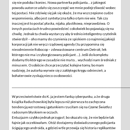
się nie podoba i koniec. Nowa partnerka policjanta… z jakiegoś
powodu autorce udało się zaszczepić we mnie podejrzliwość wobec
tej postaci. Nie zdziwię się jak się okaże, że ma wszczepione cudze
wspomnienia, albo jest syntetyczna tylko o tym nie wie. Tak czy
inaczej jest to postać płaska, nijaka, plastikowa, nieprawdziwa. O
innych postaciach trudno powiedzieć cokolwiek bo pojawiają się na
chwilę. Jednak ta chwila wystarczy aby średnio inteligentny czytelnik
stwierdził – oho mamy do czynienia ze spiskiem co najmniej jakiejś
korporacji jak nie wręcz rządowej agendy ( tu przypomina się
nieodmiennie Robocop – zdewastowane centrum Detroit, lek
którego nie ma i zcyborgizowany policjant …). Jeśli do kompletu
dodamy tło którego w zasadzie nie ma to… wychodzi nam średniak z
minusem. Osobiście chce przeczytać kolejne tomy, bo mam
nadzieję, że autorka wyrwie się z zaklętego kręgu odniesień, a
bohaterowie zyskają nieco osobowości.
________________________________________________________________________________
W przeciwieństwie do K. ja jestem fanką cyberpunku, a że druga
książka Raduchowskiej była lepsza niż pierwsza to zachęcona
tendencją wzrostową i gatunkiem rzuciłam się na
Czarne Światła
z
radosnym błyskiem w oczach.
Entuzjazm szybko jednak przygasł, bo okazało się, że nie będzie tak
fajnie jak oczekiwałam. Otóż dostajemy doświadczonego policjanta
ścigającego androida, a gdzieś w tle przewija się historia replikantów