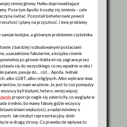
swojej cennej głowy. Haiku doprowadzające
amy. Poza tym Apollo troszkę się zmienia – całe
zaczyna świtać. Pozostali bohaterowie powoli
rzeszłość i plany na przyszłość. I inne problemy
w zamian kolejne, a głównym problemem czytelnika
 tomie z bardziej rozbudowanymi postaciami
ne, uzasadnione fabularnie, a książka równie
epowiednię
po głowie tłukła mi się zagrana przez
rzystawia się do wszystkiego co mu wpadnie w oko i
kim panem, pasuje do… cóż… Apolla. Jednak
h, albo LGBT, albo religijnych. Albo wybrane dwa
wariantów, to mam wrażenie, że jest to coś pomiędzy
wszyscy byli białymi, hetero, mniej więcej
sgardu
proporcje nagle się odwróciły, co wygląda w
pada średnio, bo mamy fabułę gdzie wszyscy
edstawicielami większości, a nadal mówimy o
ych. Jak niezbyt reprezentacyjny zbiór
ięcie w drugą stronę. Co prawda nie wpływa to