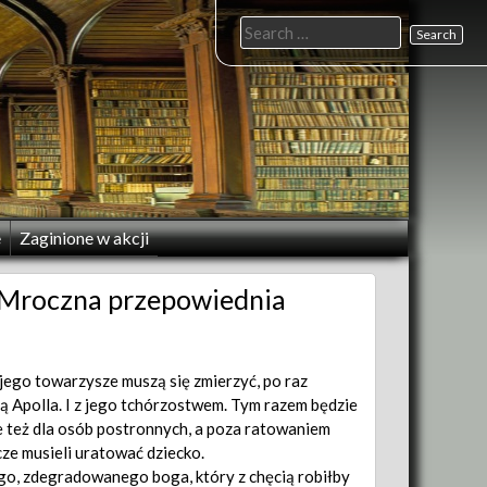
Search
for:
e
Zaginione w akcji
2. Mroczna przepowiednia
jego towarzysze muszą się zmierzyć, po raz
ią Apolla. I z jego tchórzostwem. Tym razem będzie
le też dla osób postronnych, a poza ratowaniem
ze musieli uratować dziecko.
o, zdegradowanego boga, który z chęcią robiłby