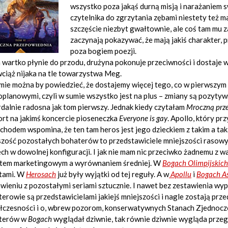
wszystko poza jakąś durną misją i narażaniem 
czytelnika do zgrzytania zębami niestety też m
szczęście niezbyt gwałtownie, ale coś tam mu 
zaczynają pokazywać, że mają jakiś charakter, p
poza bogiem poezji.
 wartko płynie do przodu, drużyna pokonuje przeciwności i dostaje 
wciąż nijaka na tle towarzystwa Meg.
ie można by powiedzieć, że dostajemy więcej tego, co w pierwszym
planowymi, czyli w sumie wszystko jest na plus – zmiany są pozytyw
dalnie radosna jak tom pierwszy. Jednak kiedy czytałam
Mroczną prz
rt na jakimś koncercie pioseneczka
Everyone is gay
. Apollo, który p
hodem wspomina, że ten tam heros jest jego dzieckiem z takim a ta
zość pozostałych bohaterów to przedstawiciele mniejszości rasowyc
ech w dowolnej konfiguracji. I jak nie mam nic przeciwko żadnemu z 
tem marketingowym a wyrównaniem średniej. W
Bogach Olimpijskich
stami. W
Herosach
już były wyjątki od tej reguły. A w
Apollu
i
Bogach A
wieniu z pozostałymi seriami sztucznie. I nawet bez zestawienia wy
erowie są przedstawicielami jakiejś mniejszości i nagle zostają prz
czesności i o, wbrew pozorom, konserwatywnych Stanach Zjednoczon
terów w
Bogach
wyglądał dziwnie, tak równie dziwnie wygląda przeg