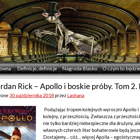
łówna
Definicje, definicje
Nagroda Blasku
O czym to będzi
rdan Rick – Apollo i boskie próby. Tom 
zone
30 października 2018
przez
Lashana
Podążając tropem kolejnych wyroczni Apollo i 
kolejny, z przeszłością. Zwłaszcza z przeszłośc
nie tylko bardziej niebezpieczne dla drużyny, a
własnych czterech liter bohaterowie będą jeszc
Dostajemy… cóż… więcej Apolla – egoistyczneg