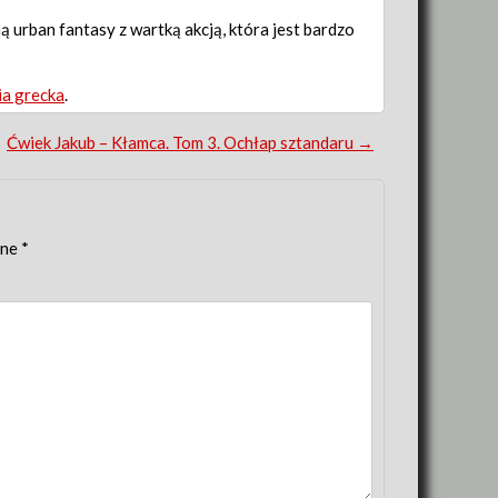
ą urban fantasy z wartką akcją, która jest bardzo
ia grecka
.
Ćwiek Jakub – Kłamca. Tom 3. Ochłap sztandaru
→
one
*