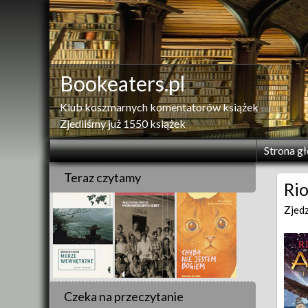
Skip
to
content
Bookeaters.pl
Klub koszmarnych komentatorów książek
Zjedliśmy już 1550 książek
Strona g
Teraz czytamy
Rio
Zjed
Czeka na przeczytanie