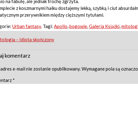
io na fabułę, ale jednak trochę zgrzyta.
plecie z koszmarnymi haiku dostajemy lekką, szybką i ciut absurdaln
atycznym przerywnikiem między cięższymi tytułami.
gorie:
Urban fantasy
. Tagi:
Apollo
,
bogowie
,
Galeria Książki
,
mitolog
st
tologia – Idiota skończony
igation
aj komentarz
adres e-mail nie zostanie opublikowany.
Wymagane pola są oznacz
ntarz
*