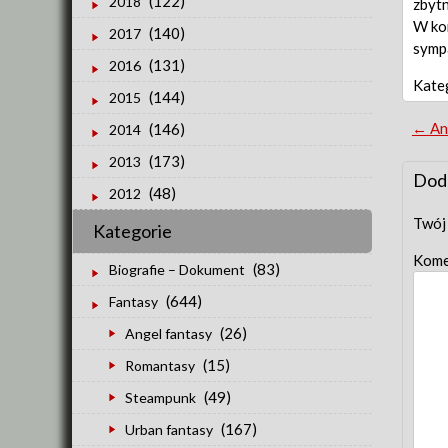
(122)
2018
zbytn
W kom
(140)
2017
symp
(131)
2016
Kate
(144)
2015
Po
←
An
(146)
2014
(173)
2013
nav
Dod
(48)
2012
Twój 
Kategorie
Kome
(83)
Biografie – Dokument
(644)
Fantasy
(26)
Angel fantasy
(15)
Romantasy
(49)
Steampunk
(167)
Urban fantasy