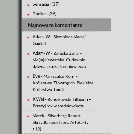
(37)
Sensacja
(29)
Thriller
Najnowsze komentarze
Adam-W
-
Siembieda Maciej –
Gambit
Adam-W
-
Załęska Zofia –
Me(m)diewistyka. Cudownie
dziwna sztuka średniowiecza
Eve
-
Maniscalco Kerri –
Królestwo Złowrogich. Piekielne
Królestwa Tom 3
K.Wal
-
Bendikowski Tillmann –
Przeżyj rok w średniowieczu
-
Marek
Silverberg Robert –
Skrzydła nocy (seria Artefakty
t.12)