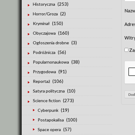
(253)
Historyczna
Naz
(2)
Horror/Groza
(150)
Kryminał
Adre
(160)
Obyczajowa
Witr
(3)
Ogłoszenia drobne
Za
(56)
Podróżnicza
(38)
Popularnonaukowa
(91)
Przygodowa
(106)
Reportaż
(10)
Satyra polityczna
(273)
Science fiction
(19)
Cyberpunk
(100)
Postapokalisa
(57)
Space opera