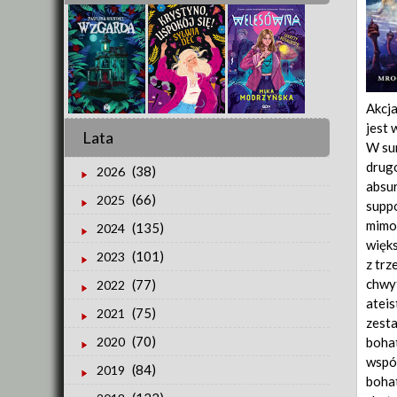
Akcja
jest 
Lata
W sum
drugo
(38)
2026
absur
(66)
2025
suppo
mimoc
(135)
2024
więks
(101)
2023
z trz
chwy
(77)
2022
atei
(75)
2021
zesta
(70)
bohat
2020
współ
(84)
2019
boha