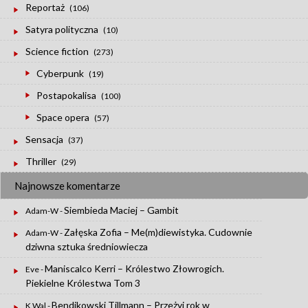
Reportaż
(106)
Satyra polityczna
(10)
Science fiction
(273)
Cyberpunk
(19)
Postapokalisa
(100)
Space opera
(57)
Sensacja
(37)
Thriller
(29)
Najnowsze komentarze
Siembieda Maciej – Gambit
Adam-W
-
Załęska Zofia – Me(m)diewistyka. Cudownie
Adam-W
-
dziwna sztuka średniowiecza
Maniscalco Kerri – Królestwo Złowrogich.
Eve
-
Piekielne Królestwa Tom 3
Bendikowski Tillmann – Przeżyj rok w
K.Wal
-