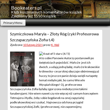
Skip
to
Bookeaters.pl
content
Klub koszmarnych komentatorów książek
Zjedliśmy już 1550 książek
Primary Menu
Szymiczkowa Maryla – Złoty Róg (cykl Profesorowa
Szczupaczyńska Zofia t.4)
Zjedzone
10 lutego 2021
przez
K. Wal
(4 / 5)
A to sobie Panowie Autorzy postanowili po
świętościach pojeździć. Mało że jest ich
dwóch, a udają jedną babę, mało że krakowskie
królewsko- cesarskiej obyczaje obśmiewają aż
huczy, to jeszcze panie dzieju wzięli na tapetę
temat niebyle jaki, bo samo Wesele
Wyspiańskiego! Oj, profesorowa
Szczupaczyńska Zofia byłaby zgorszona niebotycznie takimi
fanaberyjami. Nie wiem nawet czy nie więcej niż samym konceptem
Tetmajera i Rydla, żeby sobie bogdanek na onej zapyziałej
podkrakowskiej wsi szukać.
Najnowsza odsłona przygód
Szczupaczyńskiej Zofii, (profesorowej, nie zapomnijmy,