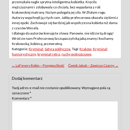
przemykała nagle sprytna inteligentna kobietka. Kręciła
mężczyznami i zdobywała co chciała, bez wypadania z roli
krakowskiej matrony. Na tym polegała jej siła. W Złotym rogu
Autorzy wypchnęli ją z tych ram. Jakby profesorowa okazała się kimś z
innej epoki. Zachowuje się bardziej jak współczesna kobieta niż dama
z czasów Wesela.
I dlatego do autorów kieruję te słowa: Panowie, nie idźcie tą drogą!
Wróćcie nam Profesorową Szczupaczyńską jaką znamy i kochamy.
Krakowską, kobiecą, przewrotną.
Kategorie:
Kryminał
,
Satyra polityczna
. Tagi:
Kraków
,
Kryminał
humorystyczny
,
kryminał retro
,
ruchy wolnościowe
.
Post
←
LaFevers Robin – Posępna litość
Ćwiek Jakub – Zawisza Czarny
→
navigation
Dodaj komentarz
Twój adres e-mail nie zostanie opublikowany.
Wymagane pola są
oznaczone
*
Komentarz
*