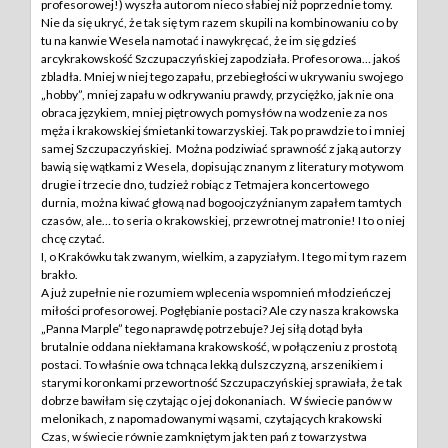
profesorowej!) wyszła autorom nieco słabiej niż poprzednie tomy.
Nie da się ukryć, że tak się tym razem skupili na kombinowaniu co by
tu na kanwie Wesela namotać i nawykręcać, że im się gdzieś
arcykrakowskość Szczupaczyńskiej zapodziała. Profesorowa… jakoś
zbladła. Mniej w niej tego zapału, przebiegłości w ukrywaniu swojego
„hobby”, mniej zapału w odkrywaniu prawdy, przyciężko, jak nie ona
obraca językiem, mniej piętrowych pomysłów na wodzenie za nos
męża i krakowskiej śmietanki towarzyskiej. Tak po prawdzie to i mniej
samej Szczupaczyńskiej. Można podziwiać sprawność z jaką autorzy
bawią się wątkami z Wesela, dopisując znanym z literatury motywom
drugie i trzecie dno, tudzież robiąc z Tetmajera koncertowego
durnia, można kiwać głową nad bogoojczyźnianym zapałem tamtych
czasów, ale… to seria o krakowskiej, przewrotnej matronie! I to o niej
chcę czytać.
I, o Krakówku tak zwanym, wielkim, a zapyziałym. I tego mi tym razem
brakło.
A już zupełnie nie rozumiem wplecenia wspomnień młodzieńczej
miłości profesorowej. Pogłębianie postaci? Ale czy nasza krakowska
„Panna Marple” tego naprawdę potrzebuje? Jej siłą dotąd była
brutalnie oddana niekłamana krakowskość, w połączeniu z prostotą
postaci. To właśnie owa tchnąca lekką dulszczyzną, arszenikiem i
starymi koronkami przewortność Szczupaczyńskiej sprawiała, że tak
dobrze bawiłam się czytając o jej dokonaniach. W świecie panów w
melonikach, z napomadowanymi wąsami, czytających krakowski
Czas, w świecie równie zamkniętym jak ten pań z towarzystwa