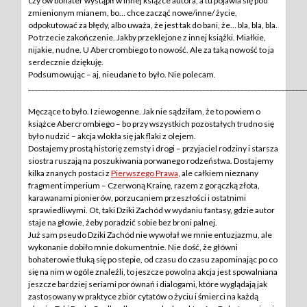
czy ów bohater wystąpił w innej książce autora, a tu pojawia się pod
zmienionym mianem, bo… chce zacząć nowe/inne/ życie,
odpokutować za błędy, albo uważa, że jest tak do bani, że… bla, bla, bla.
Po trzecie zakończenie. Jakby przeklejone z innej książki. Miałkie,
nijakie, nudne. U Abercrombiego to nowość. Ale za taką nowość to ja
serdecznie dziękuję.
Podsumowując – aj, nieudane to było. Nie polecam.
________________________________________________________________________________
Męczące to było. I ziewogenne. Jak nie sądziłam, że to powiem o
książce Abercrombiego – bo przy wszystkich pozostałych trudno się
było nudzić – akcja wlokła się jak flaki z olejem.
Dostajemy prostą historię zemsty i drogi – przyjaciel rodziny i starsza
siostra ruszają na poszukiwania porwanego rodzeństwa. Dostajemy
kilka znanych postaci z
Pierwszego Prawa
, ale całkiem nieznany
fragment imperium – Czerwoną Krainę, razem z gorączką złota,
karawanami pionierów, porzucaniem przeszłości i ostatnimi
sprawiedliwymi. Ot, taki Dziki Zachód w wydaniu fantasy, gdzie autor
staje na głowie, żeby poradzić sobie bez broni palnej.
Już sam pseudo Dziki Zachód nie wywołał we mnie entuzjazmu, ale
wykonanie dobiło mnie dokumentnie. Nie dość, że główni
bohaterowie tłuką się po stepie, od czasu do czasu zapominając po co
się na nim w ogóle znaleźli, to jeszcze powolna akcja jest spowalniana
jeszcze bardziej seriami porównań i dialogami, które wyglądają jak
zastosowany w praktyce zbiór cytatów o życiu i śmierci na każdą