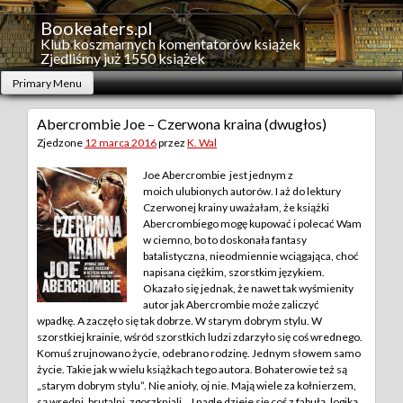
Skip
to
Bookeaters.pl
content
Klub koszmarnych komentatorów książek
Zjedliśmy już 1550 książek
Primary Menu
Abercrombie Joe – Czerwona kraina (dwugłos)
Zjedzone
12 marca 2016
przez
K. Wal
Joe Abercrombie jest jednym z
moich ulubionych autorów. I aż do lektury
Czerwonej krainy uważałam, że książki
Abercrombiego mogę kupować i polecać Wam
w ciemno, bo to doskonała fantasy
batalistyczna, nieodmiennie wciągająca, choć
napisana ciężkim, szorstkim językiem.
Okazało się jednak, że nawet tak wyśmienity
autor jak Abercrombie może zaliczyć
wpadkę.
A zaczęło się tak dobrze. W starym dobrym stylu. W
szorstkiej krainie, wśród szorstkich ludzi zdarzyło się coś wrednego.
Komuś zrujnowano życie, odebrano rodzinę. Jednym słowem samo
życie. Takie jak w wielu książkach tego autora. Bohaterowie też są
„starym dobrym stylu”. Nie anioły, oj nie. Mają wiele za kołnierzem,
są wredni, brutalni, zgorzkniali… I nagle dzieje się coś z fabułą, logiką,