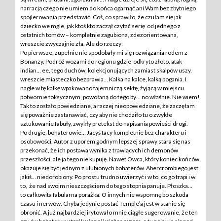
narracją czego nie umiem do końca ogarnąć ani Wam bez zbytniego
spojlerowania przedstawić. Coś, co sprawiło, że czułam się jak
dziecko we mgle, jak ktoś kto zaczął czytać serię od jednego z
ostatnich tomów – kompletnie zagubiona, zdezorientowana,
wreszcie zwyczajnie zła. Ale do rzeczy:
Po pierwsze, zupełnie nie spodobały mi się rozwiązania rodem z
Bonanzy. Podróż wozami do regionu gdzie odkryto złoto, atak
indian… ee, tego duchów, kolekcjonujących zamiast skalpów uszy,
wreszcie miasteczko bezprawia… Kalka na kalce, kalką pogania. I
nagle w tę kalkę wpakowano tajemniczą sektę, żyjącą w miejscu
potwornie toksycznym, powołaną do tego by… no właśnie. Nie wiem!
Tak to zostało powiedziane, a raczej nieopowiedziane, że zaczęłam
się poważnie zastanawiać, czy aby nie chodziło tu o zwykłe
sztukowanie fabuły, zwykły pretekst do napisania powieści drogi.
Po drugie, bohaterowie… Jacyś tacy kompletnie bez charakteru i
osobowości. Autor z uporem godnym lepszej sprawy stara się nas
przekonać, że ich postawa wynika z trawiących ich demonów
przeszłości, ale ja tego nie kupuję. Nawet Owca, który koniec końców
okazuje się być jednym z ulubionych bohaterów Abercrombiego jest
jakiś… niedorobiony. Po prostu trudno uwierzyć i w to, co go trapi i w
to, że nad swoim nieszczęściem do tego stopnia panuje. Płoszka…
to całkowita fabularna porażka. O innych nie wspomnę bo szkoda
czasu i nerwów. Chyba jedynie postać Temple’a jest w stanie się
obronić. A już najbardziej irytowało mnie ciągłe sugerowanie, że ten