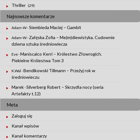
Thriller
(29)
Najnowsze komentarze
Siembieda Maciej – Gambit
Adam-W
-
Załęska Zofia – Me(m)diewistyka. Cudownie
Adam-W
-
dziwna sztuka średniowiecza
Maniscalco Kerri – Królestwo Złowrogich.
Eve
-
Piekielne Królestwa Tom 3
Bendikowski Tillmann – Przeżyj rok w
K.Wal
-
średniowieczu
Marek
Silverberg Robert – Skrzydła nocy (seria
-
Artefakty t.12)
Meta
Zaloguj się
Kanał wpisów
Kanał komentarzy