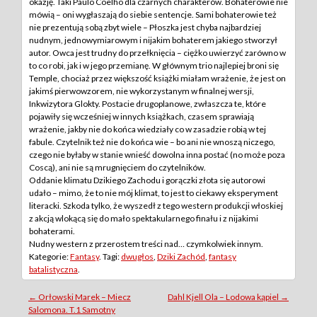
okazję. Taki Paulo Coelho dla czarnych charakterów. Bohaterowie nie
mówią – oni wygłaszają do siebie sentencje. Sami bohaterowie też
nie prezentują sobą zbyt wiele – Płoszka jest chyba najbardziej
nudnym, jednowymiarowym i nijakim bohaterem jakiego stworzył
autor. Owca jest trudny do przełknięcia – ciężko uwierzyć zarówno w
to co robi, jak i w jego przemianę. W głównym trio najlepiej broni się
Temple, chociaż przez większość książki miałam wrażenie, że jest on
jakimś pierwowzorem, nie wykorzystanym w finalnej wersji,
Inkwizytora Glokty. Postacie drugoplanowe, zwłaszcza te, które
pojawiły się wcześniej w innych książkach, czasem sprawiają
wrażenie, jakby nie do końca wiedziały co w zasadzie robią w tej
fabule. Czytelnik też nie do końca wie – bo ani nie wnoszą niczego,
czego nie byłaby w stanie wnieść dowolna inna postać (no może poza
Coscą), ani nie są mrugnięciem do czytelników.
Oddanie klimatu Dzikiego Zachodu i gorączki złota się autorowi
udało – mimo, że to nie mój klimat, to jest to ciekawy eksperyment
literacki. Szkoda tylko, że wyszedł z tego western produkcji włoskiej
z akcją wlokącą się do mało spektakularnego finału i z nijakimi
bohaterami.
Nudny western z przerostem treści nad… czymkolwiek innym.
Kategorie:
Fantasy
. Tagi:
dwugłos
,
Dziki Zachód
,
fantasy
batalistyczna
.
Post
←
Orłowski Marek – Miecz
Dahl Kjell Ola – Lodowa kąpiel
→
Salomona. T.1 Samotny
navigation