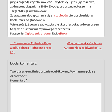
jury, a nagrodę czytelników, cóż… czytelnicy – głosując mailowo,
żadnego naciągania na SMSy. Zwycięzcy zostaną ogłoszeni na
Targach Książki w Krakowie.
Zapraszamy do zapoznania się z
listą blogów
biorących udział w
konkursie i do głosowania.
Większość już pewnie zauważyła, ale skoro jest okazja do ogłoszeń
to będzie hurtem: mamy nowego recenzenta.
Kategorie:
Ogłoszenia drobne
. Tagi:
eBuka
.
Post
←
Cherezińska Elżbieta – Pasja
Wojciechowska Martyna –
według Einara (Północna droga
Automaniaczka (dwugłos)
→
navigation
t.3)
Dodaj komentarz
Twój adres e-mail nie zostanie opublikowany.
Wymagane pola są
oznaczone
*
Komentarz
*