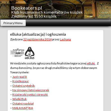
Skip
to
Bookeaters.pl
content
Klub koszmarnych komentatorów książek
Zjedliśmy już 1550 książek
Primary Menu
eBuka (aktualizacja) i ogłoszenia
Zjedzone
22 października 2014
przez
Lashana
W niedziele została ogłoszona lista finalistów tegorocznej
eBuki.
Z
dumą donosimy, że po raz drugi znaleźliśmy się w tym doborowym
Towarzystwie:
–
Just read it
–
Książkozaur
–
Ostatni czytelnik
–
Na zimowy i letni wieczorek
–
Książeczki synka i córeczki
–
Wielki Buk
–
Ostatni rozdział
–
MAŁA KA(F)KA