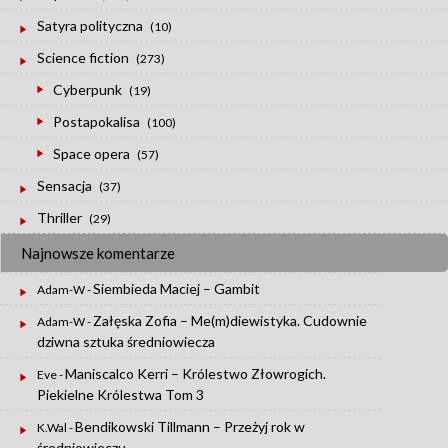
Satyra polityczna
(10)
Science fiction
(273)
Cyberpunk
(19)
Postapokalisa
(100)
Space opera
(57)
Sensacja
(37)
Thriller
(29)
Najnowsze komentarze
Siembieda Maciej – Gambit
Adam-W
-
Załęska Zofia – Me(m)diewistyka. Cudownie
Adam-W
-
dziwna sztuka średniowiecza
Maniscalco Kerri – Królestwo Złowrogich.
Eve
-
Piekielne Królestwa Tom 3
Bendikowski Tillmann – Przeżyj rok w
K.Wal
-
średniowieczu