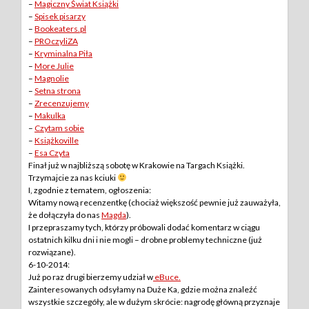
–
Magiczny Świat Książki
–
Spisek pisarzy
–
Bookeaters.pl
–
PROczyliZA
–
Kryminalna Piła
–
More Julie
–
Magnolie
–
Setna strona
–
Zrecenzujemy
–
Makulka
–
Czytam sobie
–
Książkoville
–
Esa Czyta
Finał już w najbliższą sobotę w Krakowie na Targach Książki.
Trzymajcie za nas kciuki
I, zgodnie z tematem, ogłoszenia:
Witamy nową recenzentkę (chociaż większość pewnie już zauważyła,
że dołączyła do nas
Magda
).
I przepraszamy tych, którzy próbowali dodać komentarz w ciągu
ostatnich kilku dni i nie mogli – drobne problemy techniczne (już
rozwiązane).
6-10-2014:
Już po raz drugi bierzemy udział w
eBuce.
Zainteresowanych odsyłamy na Duże Ka, gdzie można znaleźć
wszystkie szczegóły, ale w dużym skrócie: nagrodę główną przyznaje