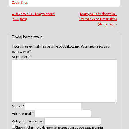
Zysk i S-ka
.
Post
←
Jaye Wells – Mag w czerni
Martyna Raduchowska –
(dwugłos)
Szamanka od umarlaków
navigation
(dwugłos)
→
Dodaj komentarz
Twój adres e-mail nie zostanie opublikowany.
Wymagane pola są
oznaczone
*
Komentarz
*
Nazwa
*
Adres e-mail
*
Witryna internetowa
Zapamiętaj moje dane w tej przeglądarce podczas pisania