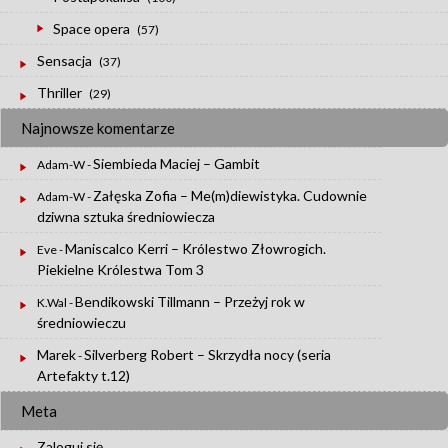
Space opera
(57)
Sensacja
(37)
Thriller
(29)
Najnowsze komentarze
Siembieda Maciej – Gambit
Adam-W
-
Załęska Zofia – Me(m)diewistyka. Cudownie
Adam-W
-
dziwna sztuka średniowiecza
Maniscalco Kerri – Królestwo Złowrogich.
Eve
-
Piekielne Królestwa Tom 3
Bendikowski Tillmann – Przeżyj rok w
K.Wal
-
średniowieczu
Marek
Silverberg Robert – Skrzydła nocy (seria
-
Artefakty t.12)
Meta
Zaloguj się