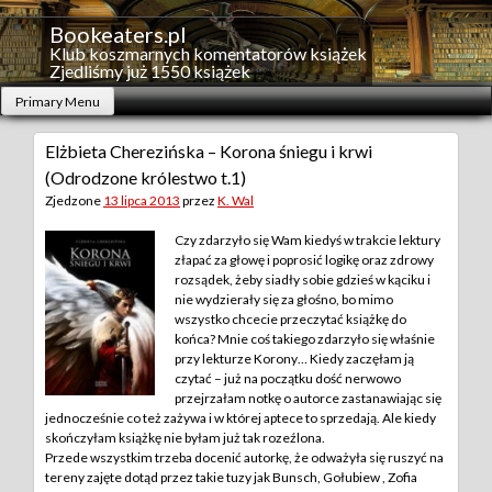
Skip
to
Bookeaters.pl
content
Klub koszmarnych komentatorów książek
Zjedliśmy już 1550 książek
Primary Menu
Elżbieta Cherezińska – Korona śniegu i krwi
(Odrodzone królestwo t.1)
Zjedzone
13 lipca 2013
przez
K. Wal
Czy zdarzyło się Wam kiedyś w trakcie lektury
złapać za głowę i poprosić logikę oraz zdrowy
rozsądek, żeby siadły sobie gdzieś w kąciku i
nie wydzierały się za głośno, bo mimo
wszystko chcecie przeczytać książkę do
końca? Mnie coś takiego zdarzyło się właśnie
przy lekturze Korony… Kiedy zaczęłam ją
czytać – już na początku dość nerwowo
przejrzałam notkę o autorce zastanawiając się
jednocześnie co też zażywa i w której aptece to sprzedają. Ale kiedy
skończyłam książkę nie byłam już tak rozeźlona.
Przede wszystkim trzeba docenić autorkę, że odważyła się ruszyć na
tereny zajęte dotąd przez takie tuzy jak Bunsch, Gołubiew , Zofia