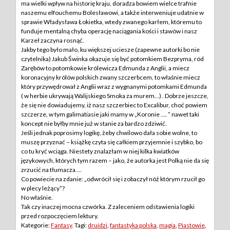
ma wielki wpływ na historię kraju, doradza bowiem wielce trafnie
naszemu elfouchemu Bolesławowi, a także interweniuje udatnie w
sprawie Władysława Łokietka, wtedy zwanego karłem, któremu to
funduje mentalną chyba operację naciągania kości i stawów i nasz
Karzeł zaczyna rosnąć.
Jakby tego było mało, ku większej uciesze (zapewne autorki bo nie
czytelnika) Jakub Świnka okazuje się być potomkiem Bezpryma, ród
Zarębów to potomkowie królewicza Edmunda z Anglii, a miecz
koronacyjny królów polskich zwany szczerbcem, to właśnie miecz
który przywędrował z Anglii wraz z wygnanymi potomkami Edmunda
( w herbie ukrywają Walijskiego Smoka za murem…) . Dobrze jeszcze,
że się nie dowiadujemy, iż nasz szczerbiec to Excalibur, choć powiem
szczerze, w tym galimatiasie jaki mamy w „Koronie …. ” nawet taki
koncept nie byłby mnie już w stanie za bardzo zdziwić.
Jeśli jednak poprosimy logikę, żeby chwilowo dała sobie wolne, to
muszę przyznać – książkę czyta się całkiem przyjemnie i szybko, bo
co tu kryć wciąga. Niestety znalazłam w niej kilka kwiatków
językowych, których tym razem – jako, że autorka jest Polką nie da się
zrzucić na tłumacza….
Co powiecie na zdanie: „odwrócił się i zobaczył nóż którym rzucił go
w plecy leżący”?
No właśnie.
Tak czy inaczej mocna czwórka. Z zaleceniem odstawienia logiki
przed rozpoczęciem lektury.
Kategorie:
Fantasy
. Tagi:
druidzi
,
fantastyka polska
,
magia
,
Piastowie
,