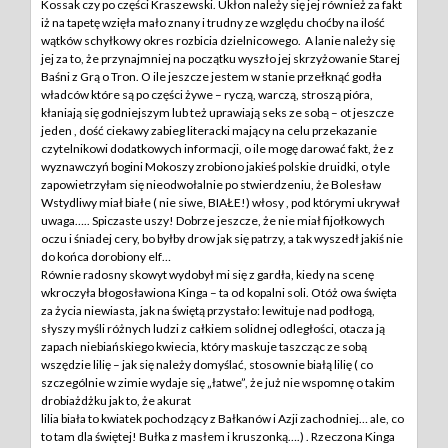
Kossak czy po części Kraszewski. Ukłon należy się jej również za fakt
iż na tapetę wzięła mało znany i trudny ze względu choćby na ilość
wątków schyłkowy okres rozbicia dzielnicowego.
A lanie należy się
jej za to, że przynajmniej na początku wyszło jej skrzyżowanie Starej
Baśni z Grą o Tron. O ile jeszcze jestem w stanie przełknąć godła
władców które są po części żywe – ryczą, warczą, stroszą pióra,
kłaniają się godniejszym lub też uprawiają seks ze sobą – ot jeszcze
jeden , dość ciekawy zabieg literacki mający na celu przekazanie
czytelnikowi dodatkowych informacji, o ile mogę darować fakt, że z
wyznawczyń bogini Mokoszy zrobiono jakieś polskie druidki, o tyle
zapowietrzyłam się nieodwołalnie po stwierdzeniu, że Bolesław
Wstydliwy miał białe ( nie siwe, BIAŁE!) włosy , pod którymi ukrywał
uwaga….. Spiczaste uszy! Dobrze jeszcze, że nie miał fijołkowych
oczu i śniadej cery, bo byłby drow jak się patrzy, a tak wyszedł jakiś nie
do końca dorobiony elf…
Równie radosny skowyt wydobył mi się z gardła, kiedy na scenę
wkroczyła błogosławiona Kinga – ta od kopalni soli. Otóż owa święta
za życia niewiasta, jak na świętą przystało: lewituje nad podłogą,
słyszy myśli różnych ludzi z całkiem solidnej odległości, otacza ją
zapach niebiańskiego kwiecia, który maskuje taszcząc ze sobą
wszędzie lilię – jak się należy domyślać, stosownie białą lilię ( co
szczególnie w zimie wydaje się „łatwe”, że już nie wspomnę o takim
drobiażdżku jak to, że akurat
lilia biała to kwiatek pochodzący z Bałkanów i Azji zachodniej… ale, co
to tam dla świętej! Bułka z masłem i kruszonką….) . Rzeczona Kinga