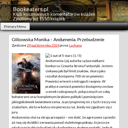
Skip
to
Bookeaters.pl
content
Klub koszmarnych komentatorów książek
Zjedliśmy już 1550 książek
Primary Menu
Glibowska Monika – Andumenia. Przebudzenie
Zjedzone
29 października 2024
przez
Lashana
(1 / 5)
Andumenia i jej autorka są laureatkami
konkursu Czwarta Strona Fantastyki. Jestem
ciekawa jaki był limit znaków, skoro jako
rezultat dostajemy 700 stron powieści.
Powieści w teorii o intrygach i wojnie. W
praktyce zamiast powieści dostajemy zestaw
scenek rodzajowych, połączonych ze sobą
bohaterami oraz kompletnym brakiem polityki i pominięciem
jakiegokolwiek światotworzenia. Ja przynajmniej nic z tych rzeczy nie
znalazłam, ale to w końcu nie pierwszy raz, kiedy nie zgadzam się z
jury.
Andumenia stoi na skraju przepaści – nie dość, że agresywni sąsiedzi
aż rwą się do bitki i zerwania ponad stuletniego pokoju, to jeszcze
władczyni traktuje budżet jak skarbonkę na drobne wydatki. Jednak