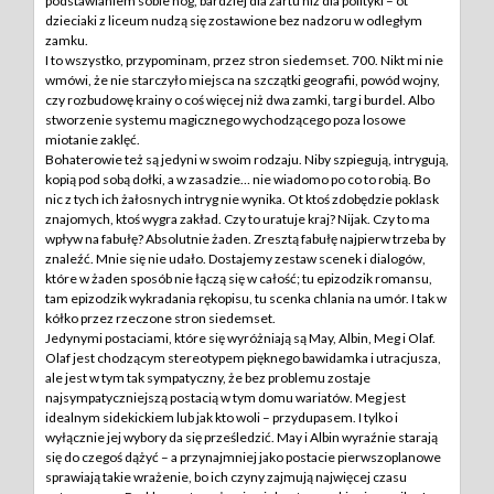
podstawianiem sobie nóg, bardziej dla żartu niż dla polityki – ot
dzieciaki z liceum nudzą się zostawione bez nadzoru w odległym
zamku.
I to wszystko, przypominam, przez stron siedemset. 700. Nikt mi nie
wmówi, że nie starczyło miejsca na szczątki geografii, powód wojny,
czy rozbudowę krainy o coś więcej niż dwa zamki, targ i burdel. Albo
stworzenie systemu magicznego wychodzącego poza losowe
miotanie zaklęć.
Bohaterowie też są jedyni w swoim rodzaju. Niby szpiegują, intrygują,
kopią pod sobą dołki, a w zasadzie… nie wiadomo po co to robią. Bo
nic z tych ich żałosnych intryg nie wynika. Ot ktoś zdobędzie poklask
znajomych, ktoś wygra zakład. Czy to uratuje kraj? Nijak. Czy to ma
wpływ na fabułę? Absolutnie żaden. Zresztą fabułę najpierw trzeba by
znaleźć. Mnie się nie udało. Dostajemy zestaw scenek i dialogów,
które w żaden sposób nie łączą się w całość; tu epizodzik romansu,
tam epizodzik wykradania rękopisu, tu scenka chlania na umór. I tak w
kółko przez rzeczone stron siedemset.
Jedynymi postaciami, które się wyróżniają są May, Albin, Meg i Olaf.
Olaf jest chodzącym stereotypem pięknego bawidamka i utracjusza,
ale jest w tym tak sympatyczny, że bez problemu zostaje
najsympatyczniejszą postacią w tym domu wariatów. Meg jest
idealnym sidekickiem lub jak kto woli – przydupasem. I tylko i
wyłącznie jej wybory da się prześledzić. May i Albin wyraźnie starają
się do czegoś dążyć – a przynajmniej jako postacie pierwszoplanowe
sprawiają takie wrażenie, bo ich czyny zajmują najwięcej czasu