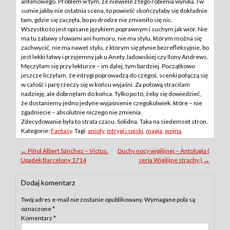
antenowego. Problem w tym, że niewiele z tego robienia wynika. I w
sumie jakby nie ostatnia scena, to powieść skończyłaby się dokładnie
tam, gdzie się zaczęła, bo po drodze nie zmieniło się nic.
Wszystko to jest opisane językiem poprawnym i suchym jak wiór. Nie
ma tu zabawy słowami ani humoru, nie ma stylu, którym można się
zachwycić, nie ma nawet stylu, z którym się płynie bezrefleksyjnie, bo
jest lekki łatwy i przyjemny jak u Anety Jadowskiej czy Ilony Andrews.
Męczyłam się przy lekturze – im dalej, tym bardziej. Początkowo
jeszcze liczyłam, że intrygi poprowadzą do czegoś, scenki połączą się
w całość i parę rzeczy się w końcu wyjaśni. Za połową straciłam
nadzieję, ale dobrnęłam do końca. Tylko po to, żeby się dowiedzieć,
że dostaniemy jedno jedyne wyjaśnienie czegokolwiek, które – nie
zgadniecie – absolutnie niczego nie zmienia.
Zdecydowanie była to strata czasu. Solidna. Taka na siedemset stron.
Kategorie:
Fantasy
. Tagi:
anioły
,
intrygi i spiski
,
magia
,
wojna
.
Post
←
Piñol Albert Sánchez – Victus.
Duchy nocy wigilijnej – Antologia (
Upadek Barcelony 1714
seria Wigilijne strachy )
→
navigation
Dodaj komentarz
Twój adres e-mail nie zostanie opublikowany.
Wymagane pola są
oznaczone
*
Komentarz
*