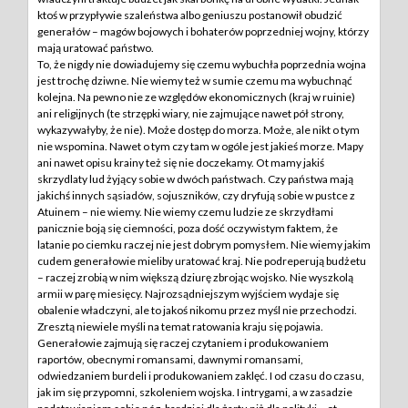
ktoś w przypływie szaleństwa albo geniuszu postanowił obudzić
generałów – magów bojowych i bohaterów poprzedniej wojny, którzy
mają uratować państwo.
To, że nigdy nie dowiadujemy się czemu wybuchła poprzednia wojna
jest trochę dziwne. Nie wiemy też w sumie czemu ma wybuchnąć
kolejna. Na pewno nie ze względów ekonomicznych (kraj w ruinie)
ani religijnych (te strzępki wiary, nie zajmujące nawet pół strony,
wykazywałyby, że nie). Może dostęp do morza. Może, ale nikt o tym
nie wspomina. Nawet o tym czy tam w ogóle jest jakieś morze. Mapy
ani nawet opisu krainy też się nie doczekamy. Ot mamy jakiś
skrzydlaty lud żyjący sobie w dwóch państwach. Czy państwa mają
jakichś innych sąsiadów, sojuszników, czy dryfują sobie w pustce z
Atuinem – nie wiemy. Nie wiemy czemu ludzie ze skrzydłami
panicznie boją się ciemności, poza dość oczywistym faktem, że
latanie po ciemku raczej nie jest dobrym pomysłem. Nie wiemy jakim
cudem generałowie mieliby uratować kraj. Nie podreperują budżetu
– raczej zrobią w nim większą dziurę zbrojąc wojsko. Nie wyszkolą
armii w parę miesięcy. Najrozsądniejszym wyjściem wydaje się
obalenie władczyni, ale to jakoś nikomu przez myśl nie przechodzi.
Zresztą niewiele myśli na temat ratowania kraju się pojawia.
Generałowie zajmują się raczej czytaniem i produkowaniem
raportów, obecnymi romansami, dawnymi romansami,
odwiedzaniem burdeli i produkowaniem zaklęć. I od czasu do czasu,
jak im się przypomni, szkoleniem wojska. I intrygami, a w zasadzie