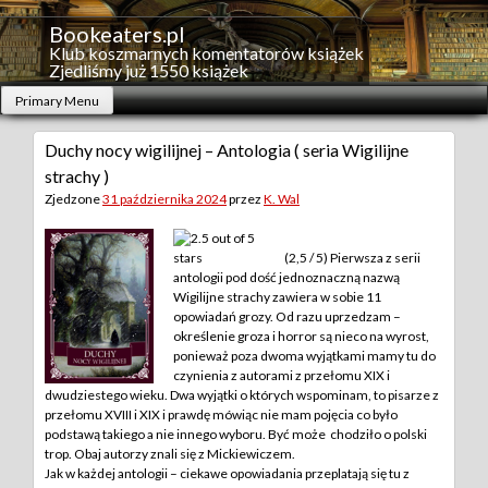
Skip
to
Bookeaters.pl
content
Klub koszmarnych komentatorów książek
Zjedliśmy już 1550 książek
Primary Menu
Duchy nocy wigilijnej – Antologia ( seria Wigilijne
strachy )
Zjedzone
31 października 2024
przez
K. Wal
(2,5 / 5) Pierwsza z serii
antologii pod dość jednoznaczną nazwą
Wigilijne strachy zawiera w sobie 11
opowiadań grozy. Od razu uprzedzam –
określenie groza i horror są nieco na wyrost,
ponieważ poza dwoma wyjątkami mamy tu do
czynienia z autorami z przełomu XIX i
dwudziestego wieku. Dwa wyjątki o których wspominam, to pisarze z
przełomu XVIII i XIX i prawdę mówiąc nie mam pojęcia co było
podstawą takiego a nie innego wyboru. Być może chodziło o polski
trop. Obaj autorzy znali się z Mickiewiczem.
Jak w każdej antologii – ciekawe opowiadania przeplatają się tu z