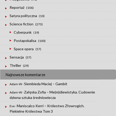
Reportaż
(106)
Satyra polityczna
(10)
Science fiction
(273)
Cyberpunk
(19)
Postapokalisa
(100)
Space opera
(57)
Sensacja
(37)
Thriller
(29)
Najnowsze komentarze
Siembieda Maciej – Gambit
Adam-W
-
Załęska Zofia – Me(m)diewistyka. Cudownie
Adam-W
-
dziwna sztuka średniowiecza
Maniscalco Kerri – Królestwo Złowrogich.
Eve
-
Piekielne Królestwa Tom 3