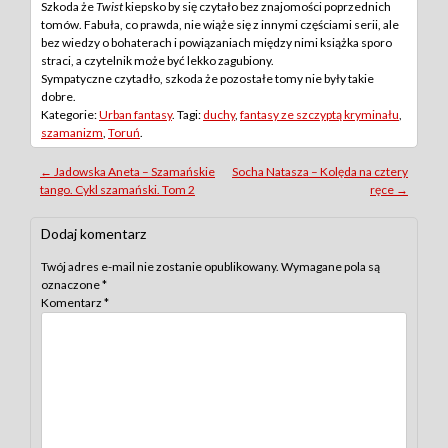
Szkoda że
Twist
kiepsko by się czytało bez znajomości poprzednich
tomów. Fabuła, co prawda, nie wiąże się z innymi częściami serii, ale
bez wiedzy o bohaterach i powiązaniach między nimi książka sporo
straci, a czytelnik może być lekko zagubiony.
Sympatyczne czytadło, szkoda że pozostałe tomy nie były takie
dobre.
Kategorie:
Urban fantasy
. Tagi:
duchy
,
fantasy ze szczyptą kryminału
,
szamanizm
,
Toruń
.
Post
←
Jadowska Aneta – Szamańskie
Socha Natasza – Kolęda na cztery
tango. Cykl szamański. Tom 2
ręce
→
navigation
Dodaj komentarz
Twój adres e-mail nie zostanie opublikowany.
Wymagane pola są
oznaczone
*
Komentarz
*