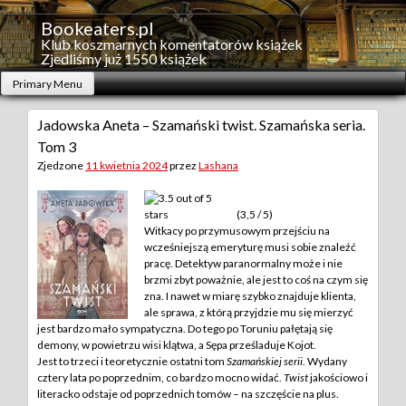
Skip
to
Bookeaters.pl
content
Klub koszmarnych komentatorów książek
Zjedliśmy już 1550 książek
Primary Menu
Jadowska Aneta – Szamański twist. Szamańska seria.
Tom 3
Zjedzone
11 kwietnia 2024
przez
Lashana
(3,5 / 5)
Witkacy po przymusowym przejściu na
wcześniejszą emeryturę musi sobie znaleźć
pracę. Detektyw paranormalny może i nie
brzmi zbyt poważnie, ale jest to coś na czym się
zna. I nawet w miarę szybko znajduje klienta,
ale sprawa, z którą przyjdzie mu się mierzyć
jest bardzo mało sympatyczna. Do tego po Toruniu pałętają się
demony, w powietrzu wisi klątwa, a Sępa prześladuje Kojot.
Jest to trzeci i teoretycznie ostatni tom
Szamańskiej serii
. Wydany
cztery lata po poprzednim, co bardzo mocno widać.
Twist
jakościowo i
literacko odstaje od poprzednich tomów – na szczęście na plus.