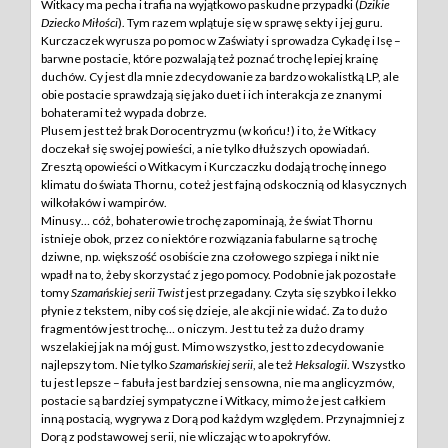
Witkacy ma pecha i trafia na wyjątkowo paskudne przypadki (
Dzikie
Dziecko Miłości
). Tym razem wplątuje się w sprawę sekty i jej guru.
Kurczaczek wyrusza po pomoc w Zaświaty i sprowadza Cykadę i Isę –
barwne postacie, które pozwalają też poznać trochę lepiej krainę
duchów. Cy jest dla mnie zdecydowanie za bardzo wokalistką LP, ale
obie postacie sprawdzają się jako duet i ich interakcja ze znanymi
bohaterami też wypada dobrze.
Plusem jest też brak Dorocentryzmu (w końcu!) i to, że Witkacy
doczekał się swojej powieści, a nie tylko dłuższych opowiadań.
Zresztą opowieści o Witkacym i Kurczaczku dodają trochę innego
klimatu do świata Thornu, co też jest fajną odskocznią od klasycznych
wilkołaków i wampirów.
Minusy… cóż, bohaterowie trochę zapominają, że świat Thornu
istnieje obok, przez co niektóre rozwiązania fabularne są trochę
dziwne, np. większość osobiście zna czołowego szpiega i nikt nie
wpadł na to, żeby skorzystać z jego pomocy. Podobnie jak pozostałe
tomy
Szamańskiej serii Twist
jest przegadany. Czyta się szybko i lekko
płynie z tekstem, niby coś się dzieje, ale akcji nie widać. Za to dużo
fragmentów jest trochę… o niczym. Jest tu też za dużo dramy
wszelakiej jak na mój gust. Mimo wszystko, jest to zdecydowanie
najlepszy tom. Nie tylko
Szamańskiej serii
, ale też
Heksalogii
. Wszystko
tu jest lepsze – fabuła jest bardziej sensowna, nie ma anglicyzmów,
postacie są bardziej sympatyczne i Witkacy, mimo że jest całkiem
inną postacią, wygrywa z Dorą pod każdym względem. Przynajmniej z
Dorą z podstawowej serii, nie wliczając w to apokryfów.