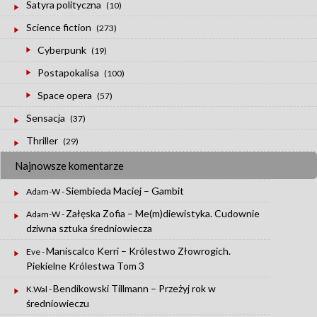
Satyra polityczna
(10)
Science fiction
(273)
Cyberpunk
(19)
Postapokalisa
(100)
Space opera
(57)
Sensacja
(37)
Thriller
(29)
Najnowsze komentarze
Siembieda Maciej – Gambit
Adam-W
-
Załęska Zofia – Me(m)diewistyka. Cudownie
Adam-W
-
dziwna sztuka średniowiecza
Maniscalco Kerri – Królestwo Złowrogich.
Eve
-
Piekielne Królestwa Tom 3
Bendikowski Tillmann – Przeżyj rok w
K.Wal
-
średniowieczu