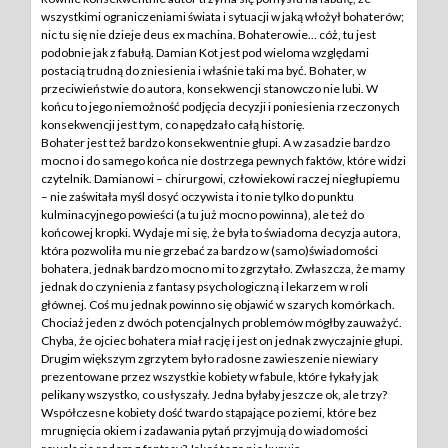
wszystkimi ograniczeniami świata i sytuacji w jaką włożył bohaterów;
nic tu się nie dzieje deus ex machina. Bohaterowie… cóż, tu jest
podobnie jak z fabułą. Damian Kot jest pod wieloma względami
postacią trudną do zniesienia i właśnie taki ma być. Bohater, w
przeciwieństwie do autora, konsekwencji stanowczo nie lubi. W
końcu to jego niemożność podjęcia decyzji i poniesienia rzeczonych
konsekwencji jest tym, co napędzało całą historię.
Bohater jest też bardzo konsekwentnie głupi. A w zasadzie bardzo
mocno i do samego końca nie dostrzega pewnych faktów, które widzi
czytelnik. Damianowi – chirurgowi, człowiekowi raczej niegłupiemu
– nie zaświtała myśl dosyć oczywista i to nie tylko do punktu
kulminacyjnego powieści (a tu już mocno powinna), ale też do
końcowej kropki. Wydaje mi się, że była to świadoma decyzja autora,
która pozwoliła mu nie grzebać za bardzo w (samo)świadomości
bohatera, jednak bardzo mocno mi to zgrzytało. Zwłaszcza, że mamy
jednak do czynienia z fantasy psychologiczną i lekarzem w roli
głównej. Coś mu jednak powinno się objawić w szarych komórkach.
Chociaż jeden z dwóch potencjalnych problemów mógłby zauważyć.
Chyba, że ojciec bohatera miał rację i jest on jednak zwyczajnie głupi.
Drugim większym zgrzytem było radosne zawieszenie niewiary
prezentowane przez wszystkie kobiety w fabule, które łykały jak
pelikany wszystko, co usłyszały. Jedna byłaby jeszcze ok, ale trzy?
Współczesne kobiety dość twardo stąpające po ziemi, które bez
mrugnięcia okiem i zadawania pytań przyjmują do wiadomości