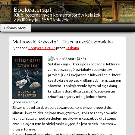
Skip
to
Bookeaters.pl
content
Klub koszmarnych komentatorów książek
Zjedliśmy już 1550 książek
Primary Menu
Matkowski Krzysztof – Trzecia część człowieka
Zjedzone
26 stycznia 2026
przez
Lashana
(3 / 5)
Są takie książki, które po skończonej lekturze
zamiast szczegółów fabuły zostawiają w
pamięci jakieś skojarzenie lub wrażenie, które
często da się opisać krótkim zdaniem, czasem
słowem. I to skojarzenie łączy mi się z daną
książką na dość długi czas. Z
Trzecią częścią
człowieka
kojarzy mi się jedno słowo:
„konsekwencja”.
Zaczynając od bardzo dopracowanego, konsekwentnego stylu,
klimatu i wręcz idealnej warstwy językowej. Była to zdecydowanie
jedna z lepszych pod względem językowym książek od dłuższego
czasu. Co jest tym bardziej zaskakujące, że jest to debiut autora w
długiej formie.
Równie konsekwentnie autor trzyma się pomysłu na fabułę, ze