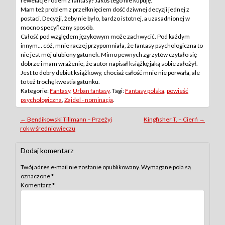
rewelacje rodem z fantasy? Jakoś tego nie kupuję.
Mam też problem z przełknięciem dość dziwnej decyzji jednej z
postaci. Decyzji, żeby nie było, bardzo istotnej, a uzasadnionej w
mocno specyficzny sposób.
Całość pod względem językowym może zachwycić. Pod każdym
innym… cóż, mnie raczej przypomniała, że fantasy psychologiczna to
nie jest mój ulubiony gatunek. Mimo pewnych zgrzytów czytało się
dobrze i mam wrażenie, że autor napisał książkę jaką sobie założył.
Jest to dobry debiut książkowy, chociaż całość mnie nie porwała, ale
to też trochę kwestia gatunku.
Kategorie:
Fantasy
,
Urban fantasy
. Tagi:
Fantasy polska
,
powieść
psychologiczna
,
Zajdel - nominacja
.
Post
←
Bendikowski Tillmann – Przeżyj
Kingfisher T. – Cierń
→
rok w średniowieczu
navigation
Dodaj komentarz
Twój adres e-mail nie zostanie opublikowany.
Wymagane pola są
oznaczone
*
Komentarz
*