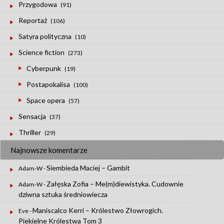
Przygodowa
(91)
Reportaż
(106)
Satyra polityczna
(10)
Science fiction
(273)
Cyberpunk
(19)
Postapokalisa
(100)
Space opera
(57)
Sensacja
(37)
Thriller
(29)
Najnowsze komentarze
Siembieda Maciej – Gambit
Adam-W
-
Załęska Zofia – Me(m)diewistyka. Cudownie
Adam-W
-
dziwna sztuka średniowiecza
Maniscalco Kerri – Królestwo Złowrogich.
Eve
-
Piekielne Królestwa Tom 3