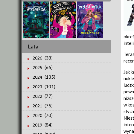
okreś
intel
Lata
Teraz
(38)
2026
recen
(66)
2025
Jak k
(135)
2024
nukle
ludzk
(101)
2023
pewny
(77)
2022
niższ
w kos
(75)
2021
słych
(70)
2020
Niest
inter
(84)
2019
wynat