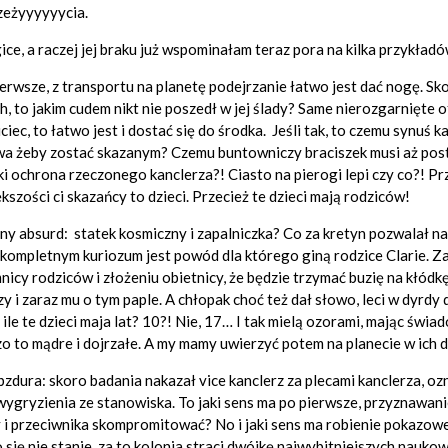
zeżyyyyyycia.
ice, a raczej jej braku już wspominałam teraz pora na kilka przykładó
erwsze, z transportu na planetę podejrzanie łatwo jest dać nogę. Sk
h, to jakim cudem nikt nie poszedł w jej ślady? Same nierozgarnięte o
uciec, to łatwo jest i dostać się do środka. Jeśli tak, to czemu synuś
a żeby zostać skazanym? Czemu buntowniczy braciszek musi aż postrz
ki ochrona rzeczonego kanclerza?! Ciasto na pierogi lepi czy co?! 
kszości ci skazańcy to dzieci. Przecież te dzieci mają rodziców!
ny absurd: statek kosmiczny i zapalniczka? Co za kretyn pozwalał 
 kompletnym kuriozum jest powód dla którego giną rodzice Clarie. Z
nicy rodziców i złożeniu obietnicy, że będzie trzymać buzię na kłódk
y i zaraz mu o tym paple. A chłopak choć też dał słowo, leci w dyrdy 
 ile te dzieci maja lat? 10?! Nie, 17… I tak mielą ozorami, mając świ
o to mądre i dojrzałe. A my mamy uwierzyć potem na planecie w ich 
bzdura: skoro badania nakazał vice kanclerz za plecami kanclerza, oz
wygryzienia ze stanowiska. To jaki sens ma po pierwsze, przyznawanie 
 i przeciwnika skompromitować? No i jaki sens ma robienie pokazo
 się nie stanie, za to kolonia straci dwójkę najwybitniejszych nauk