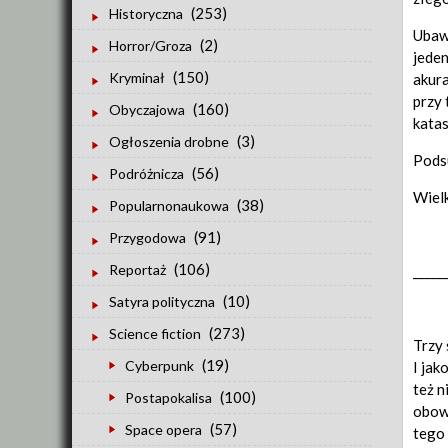
(253)
Historyczna
Ubawi
(2)
Horror/Groza
jeden
(150)
Kryminał
akura
przy 
(160)
Obyczajowa
katas
(3)
Ogłoszenia drobne
Podsu
(56)
Podróżnicza
Wielk
(38)
Popularnonaukowa
(91)
Przygodowa
(106)
Reportaż
_____
(10)
Satyra polityczna
(273)
Science fiction
Trzy 
(19)
Cyberpunk
I jak
też n
(100)
Postapokalisa
obowi
(57)
Space opera
tego 