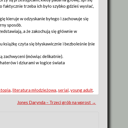
 to faktycznie trzeba ich było szybko gdzieś wysłać,
gię kieruje w odzyskanie byłego i zachowuje się
arny sposób.
edstawiają, a że zakochują się głównie w
u książkę czyta się błyskawicznie i bezboleśnie (nie
ką zachwyceni (mówiąc delikatnie).
haterów i dziurami w logice świata
stopia
,
literatura młodzieżowa
,
serial
,
young adult
.
Jones Darynda – Trzeci grób na wprost
→