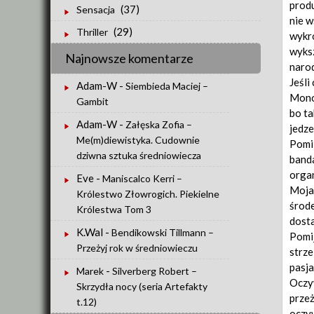
produ
(37)
Sensacja
nie w
(29)
Thriller
wykro
wyksz
Najnowsze komentarze
narod
Jeśli
Adam-W
-
Siembieda Maciej –
Monop
Gambit
bo ta
Adam-W
-
Załęska Zofia –
jedze
Me(m)diewistyka. Cudownie
Pomiń
dziwna sztuka średniowiecza
banda
organ
Eve
-
Maniscalco Kerri –
Moja 
Królestwo Złowrogich. Piekielne
środe
Królestwa Tom 3
dosta
K.Wal
-
Bendikowski Tillmann –
Pomij
Przeżyj rok w średniowieczu
strze
pasja
-
Marek
Silverberg Robert –
Oczyw
Skrzydła nocy (seria Artefakty
przeż
t.12)
oczyw