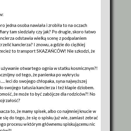
w:
oro jedna osoba nawiała i zrobiła to na oczach
fiary tam siedziały czy jak? Po drugie, skoro łatwo
 kanclerza odstawia wielką scenę z podpalaniem
elić kanclerza? I znowu, a gdzie do ciężkiej
Przecież to transport SKAZAŃCÓW! Nie szkodzi, że
na używanie otwartego ognia w statku kosmicznym?!
acznijmy od tego, że panienka po wykryciu
ę…. leci do swojego chłopaka, syna najwyższej
do swojego tatusia kanclerza i też klapie dziobem.
adomość, że może to być zabójcze dla rodziców?! No
dojrzałość?
nacza to, że mamy spisek, albo co najmniej knucie w
się do tego, że się o spisku już wie, zamiast zebrać
wego procesu w którym głównemu spiskującemu nic
owców?!