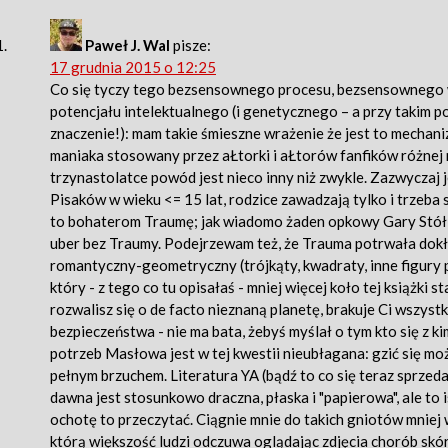
Paweł J. Wal
pisze:
17 grudnia 2015 o 12:25
Co się tyczy tego bezsensownego procesu, bezsensownego w
potencjału intelektualnego (i genetycznego – a przy takim 
znaczenie!): mam takie śmieszne wrażenie że jest to mecha
maniaka stosowany przez aŁtorki i aŁtorów fanfików różnej
trzynastolatce powód jest nieco inny niż zwykle. Zazwyczaj 
Pisaków w wieku <= 15 lat, rodzice zawadzają tylko i trzeba
to bohaterom Traumę; jak wiadomo żaden opkowy Gary Stół i
uber bez Traumy. Podejrzewam też, że Trauma potrwała dokł
romantyczny-geometryczny (trójkąty, kwadraty, inne figury p
który - z tego co tu opisałaś - mniej więcej koło tej książki 
rozwalisz się o de facto nieznaną planetę, brakuje Ci wszyst
bezpieczeństwa - nie ma bata, żebyś myślał o tym kto się z kim
potrzeb Masłowa jest w tej kwestii nieubłagana: gzić się można
pełnym brzuchem. Literatura YA (bądź to co się teraz sprzed
dawna jest stosunkowo draczna, płaska i "papierowa", ale to
ochotę to przeczytać. Ciągnie mnie do takich gniotów mniej 
którą większość ludzi odczuwa oglądając zdjęcia chorób skóry