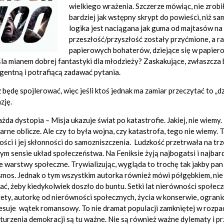
wielkiego wrażenia. Szczerze mówiąc, nie zrob
bardziej jak wstępny skrypt do powieści, niż sa
logika jest naciągana jak guma od majtasów na u
przeszłość/przyszłość zostały przyćmione, a r
papierowych bohaterów, dziejące się w papierow
la mianem dobrej fantastyki dla młodzieży? Zaskakujące, zwłaszcza
igentną i potrafiącą zadawać pytania.
 będę spojlerować, więc jeśli ktoś jednak ma zamiar przeczytać to „d
zję.
ażda dystopia – Misja ukazuje świat po katastrofie. Jakiej, nie wiem
arne oblicze. Ale czy to była wojna, czy katastrofa, tego nie wiemy.
ości i jej skłonności do samozniszczenia. Ludzkość przetrwała na tr
m sensie układ społeczeństwa. Na Feniksie żyją najbogatsi i najba
e warstwy społeczne. Trywializując, wygląda to trochę tak jakby pan 
mos. Jednak o tym wszystkim autorka również mówi półgębkiem, nie z
ać, żeby kiedykolwiek doszło do buntu. Setki lat nierówności społeczn
ety, autorkę od nierówności społecznych, życia w konserwie, ogran
esuje wątek romansowy. To nie dramat populacji zamkniętej w rozpad
urzenia demokracji są tu ważne. Nie są również ważne dylematy i pr