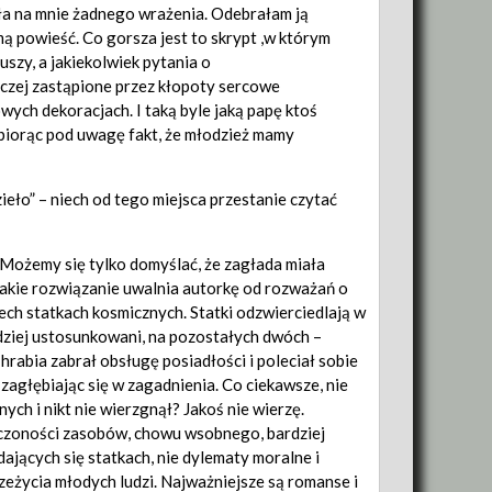
iła na mnie żadnego wrażenia. Odebrałam ją
mą powieść. Co gorsza jest to skrypt ,w którym
szy, a jakiekolwiek pytania o
aczej zastąpione przez kłopoty sercowe
ych dekoracjach. I taką byle jaką papę ktoś
 biorąc pod uwagę fakt, że młodzież mamy
zieło” – niech od tego miejsca przestanie czytać
y. Możemy się tylko domyślać, że zagłada miała
 Takie rozwiązanie uwalnia autorkę od rozważań o
zech statkach kosmicznych. Statki odzwierciedlają w
rdziej ustosunkowani, na pozostałych dwóch –
hrabia zabrał obsługę posiadłości i poleciał sobie
agłębiając się w zagadnienia. Co ciekawsze, nie
ych i nikt nie wierzgnął? Jakoś nie wierzę.
iczoności zasobów, chowu wsobnego, bardziej
ających się statkach, nie dylematy moralne i
zeżycia młodych ludzi. Najważniejsze są romanse i