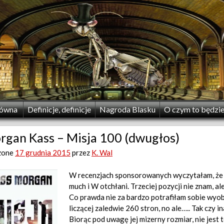
łówna
Definicje, definicje
Nagroda Blasku
O czym to będzi
rgan Kass – Misja 100 (dwugłos)
zone
17 grudnia 2015
przez
K. Wal
W recenzjach sponsorowanych wyczytałam, że 
much i W otchłani. Trzeciej pozycji nie znam, a
Co prawda nie za bardzo potrafiłam sobie wyob
liczącej zaledwie 260 stron, no ale…..
Tak czy i
Biorąc pod uwagę jej mizerny rozmiar, nie jest t