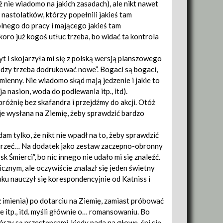
ż nie wiadomo na jakich zasadach), ale nikt nawet
nastolatków, którzy popełnili jakieś tam
olnego do pracy i mającego jakieś tam
oro już kogoś utłuc trzeba, bo widać ta kontrola
yt i skojarzyła mi się z polską wersją planszowego
iędzy trzeba dodrukować nowe”. Bogaci są bogaci,
mienny. Nie wiadomo skąd mają jedzenie i jakie to
a nasion, woda do podlewania itp., itd).
óżnię bez skafandra i przejdźmy do akcji. Otóż
aje wysłana na Ziemię, żeby sprawdzić bardzo
am tylko, że nikt nie wpadł na to, żeby sprawdzić
bejrzeć… Na dodatek jako zestaw zaczepno-obronny
sk Śmierci”, bo nic innego nie udało mi się znaleźć.
icznym, ale oczywiście znalazł się jeden świetny
łuku nauczył się korespondencyjnie od Katniss i
z imienia) po dotarciu na Ziemię, zamiast próbować
 itp., itd. myśli głównie o… romansowaniu. Bo
rzy są przestępcami, kiedy pada na głowę, śpi się