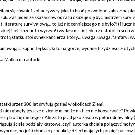
łam się również zobaczywszy jaką to broń pozwolono zabrać na plane
 łuk. Zaś jeden ze skazańców od razu okazuje się być mistrzem surviv
t literaturę survivalową… to już nic cenniejszego nie było?!) i łucz
takiej ilości bzdur to wyczyn!) wydała mi się jedna z ostatnich scen w
trofą statku stoi synek kanclerza, który… uwaga, uwaga, fanfary! w
mowując: kupno tej książki to najgorzej wydane trzydzieści złotych
a Malina dla autorki
_________________________________________________________________________
statki przez 300 lat dryfują gdzieś w okolicach Ziemi.
oś nie rąbnęły jeszcze o ziemię mimo że nikt ich nie konserwuje? P
ie są trochę nie teges? Ale za to prąd jako zasób w pełni odnawialn
ązują ścisłe podziały kastowe, czyli autorka chciała połączyć motyw 
wybrnąć, bo jeśli chodzi o produkcję dzieci mających po pięć palców t