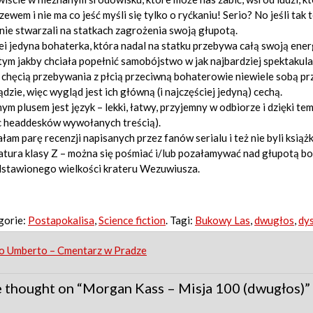
zewem i nie ma co jeść myśli się tylko o ryćkaniu! Serio? No jeśli tak
nie stwarzali na statkach zagrożenia swoją głupotą.
ei jedyna bohaterka, która nadal na statku przebywa całą swoją ener
tym jakby chciała popełnić samobójstwo w jak najbardziej spektakul
chęcią przebywania z płcią przeciwną bohaterowie niewiele sobą prz
dzie, więc wygląd jest ich główną (i najczęściej jedyną) cechą.
ym plusem jest język – lekki, łatwy, przyjemny w odbiorze i dzięki tem
c headdesków wywołanych treścią).
łam parę recenzji napisanych przez fanów serialu i też nie byli książ
atura klasy Z – można się pośmiać i/lub pozałamywać nad głupotą bo
dstawionego wielkości krateru Wezuwiusza.
gorie:
Postapokalisa
,
Science fiction
. Tagi:
Bukowy Las
,
dwugłos
,
dy
st
o Umberto – Cmentarz w Pradze
igation
 thought on “
Morgan Kass – Misja 100 (dwugłos)
”