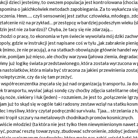
kcji dzieci jesteśmy, to owszem populacja jest kontrolowana (chocia
spomina o jakichkolwiek metodach zapobiegania. Za to wykańcza się 
czenia. Hmm….. czyli sensowniej jest zatłuc człowieka, młodego, zd
tałcenie niż na przykład… przestępcę w bardziej podeszłym wieku (sk
zin jest nie za bardzo)? Chyba, że tacy się nie zdarzają…
 chodzi o pracę, to ekonomia w tym świecie wywołała mój dziki zachw
oly, gdzie w instrukcji jest napisane coś w tylu „jak zabraknie pien
k (mimo, że nie pracują), a na statkach obowiązuje głównie handel wy
nie, pomijam już mięso, ale choćby warzywa (jałowa ziemia, degradacj
my już logikę świata przedstawionego, która została wyrzucona w pr
 nastolatków, która miała być stracona za jakieś przewinienia zost
oleptycznie, czy da się tam przeżyć.
współrecenzentka znęcała się już nad organizacją transportu. Ja dod
k transportu, wysłać jakąś sondę czy choćby zdjęcia satelitarne o
ją noże, siekiery i łuk (jeden) – rozumiem, że jest to „połączenie Igrzy
am już to skąd się w ogóle taki radosny zestaw wziął na statku kosm
lec i myśliwy, który czytał podręczniki survivalu. Tjaa… strzelania z 
mi tropił szczury na metalowych chodnikach promów kosmicznych.
iście młodzież (ta która nie jest tylko tłem niewymienionym nawet 
yć, poznać resztę towarzyszy, zbudować schronienie, zdobyć jedzenie
iście w nieznanym środowisku, które może nas zabić, wśród ludzi, któ