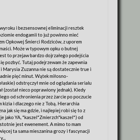
yroku i bezsensownej eliminacji resztek
poziomie endogamii to już powinno mieć
nizm Opkowej Śmierci Rodziców, z uporem
 maści. Może w typowym opku o butnej
jest to przejaw bardzo dojrzałego podejścia
 się pozbyć. Tutaj podejrzewam że zapewnia
 Marysia Zuzanna nie są dostatecznie true i
adnie pięć minut. Wątek miłosno-
łaskie) odstręczył mnie od oglądania serialu
stał (został nieco poprawiony jednak). Kiedy
kiego od schronienia przez żarcie po poczucie
 kizia i dlaczego nie z Tobą. Hierarchia
 jak się ma gdzie, i najlepiej robi się to z
aje jako YA, *kaszel*Zmierzch*kaszel*) od
 istotnie jest ewenement. A mimo to mam
więcej ta sama mieszanina grozy i fascynacji
...