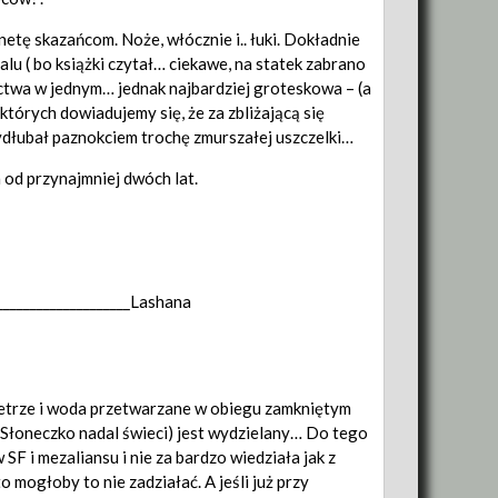
tę skazańcom. Noże, włócznie i.. łuki. Dokładnie
alu ( bo książki czytał… ciekawe, na statek zabrano
nictwa w jednym… jednak najbardziej groteskowa – (a
 których dowiadujemy się, że za zbliżającą się
ydłubał paznokciem trochę zmurszałej uszczelki…
 od przynajmniej dwóch lat.
______________________Lashana
owietrze i woda przetwarzane w obiegu zamkniętym
y (Słoneczko nadal świeci) jest wydzielany… Do tego
SF i mezaliansu i nie za bardzo wiedziała jak z
o mogłoby to nie zadziałać. A jeśli już przy