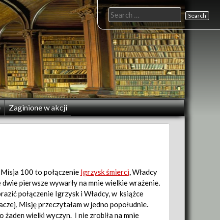
Search
for:
e
Zaginione w akcji
Misja 100 to połączenie
Igrzysk śmierci
, Władcy
le dwie pierwsze wywarły na mnie wielkie wrażenie.
razić połączenie Igrzysk i Władcy, w książce
naczej, Misję przeczytałam w jedno popołudnie.
o żaden wielki wyczyn. I nie zrobiła na mnie