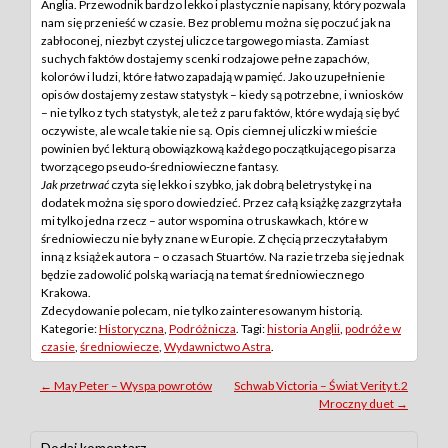
Anglia. Przewodnik bardzo lekko i plastycznie napisany, który pozwala
nam się przenieść w czasie. Bez problemu można się poczuć jak na
zabłoconej, niezbyt czystej uliczce targowego miasta. Zamiast
suchych faktów dostajemy scenki rodzajowe pełne zapachów,
kolorów i ludzi, które łatwo zapadają w pamięć. Jako uzupełnienie
opisów dostajemy zestaw statystyk – kiedy są potrzebne, i wniosków
– nie tylko z tych statystyk, ale też z paru faktów, które wydają się być
oczywiste, ale wcale takie nie są. Opis ciemnej uliczki w mieście
powinien być lekturą obowiązkową każdego początkującego pisarza
tworzącego pseudo-średniowieczne fantasy.
Jak przetrwać
czyta się lekko i szybko, jak dobrą beletrystykę i na
dodatek można się sporo dowiedzieć. Przez całą książkę zazgrzytała
mi tylko jedna rzecz – autor wspomina o truskawkach, które w
średniowieczu nie były znane w Europie. Z chęcią przeczytałabym
inną z książek autora – o czasach Stuartów. Na razie trzeba się jednak
będzie zadowolić polską wariacją na temat średniowiecznego
Krakowa.
Zdecydowanie polecam, nie tylko zainteresowanym historią.
Kategorie:
Historyczna
,
Podróżnicza
. Tagi:
historia Anglii
,
podróże w
czasie
,
średniowiecze
,
Wydawnictwo Astra
.
Post
←
May Peter – Wyspa powrotów
Schwab Victoria – Świat Verity t.2
Mroczny duet
→
navigation
Dodaj komentarz