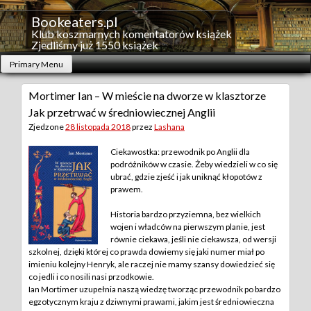
Skip
to
Bookeaters.pl
content
Klub koszmarnych komentatorów książek
Zjedliśmy już 1550 książek
Primary Menu
Mortimer Ian – W mieście na dworze w klasztorze
Jak przetrwać w średniowiecznej Anglii
Zjedzone
28 listopada 2018
przez
Lashana
Ciekawostka: przewodnik po Anglii dla
podróżników w czasie. Żeby wiedzieli w co się
ubrać, gdzie zjeść i jak uniknąć kłopotów z
prawem.
Historia bardzo przyziemna, bez wielkich
wojen i władców na pierwszym planie, jest
równie ciekawa, jeśli nie ciekawsza, od wersji
szkolnej, dzięki której co prawda dowiemy się jaki numer miał po
imieniu kolejny Henryk, ale raczej nie mamy szansy dowiedzieć się
co jedli i co nosili nasi przodkowie.
Ian Mortimer uzupełnia naszą wiedzę tworząc przewodnik po bardzo
egzotycznym kraju z dziwnymi prawami, jakim jest średniowieczna