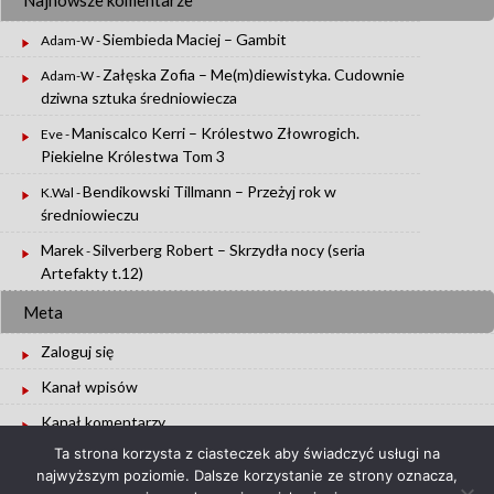
Siembieda Maciej – Gambit
Adam-W
-
Załęska Zofia – Me(m)diewistyka. Cudownie
Adam-W
-
dziwna sztuka średniowiecza
Maniscalco Kerri – Królestwo Złowrogich.
Eve
-
Piekielne Królestwa Tom 3
Bendikowski Tillmann – Przeżyj rok w
K.Wal
-
średniowieczu
Marek
Silverberg Robert – Skrzydła nocy (seria
-
Artefakty t.12)
Meta
Zaloguj się
Kanał wpisów
Kanał komentarzy
Ta strona korzysta z ciasteczek aby świadczyć usługi na
WordPress.org
najwyższym poziomie. Dalsze korzystanie ze strony oznacza,