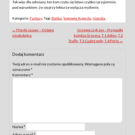
Tak więc dla odmiany, ten tom czyta się łatwo szybko i przyjemnie,
pod warunkiem, że się przy lekturze wyłącza myślenie.
Kategorie:
Fantasy
. Tagi:
Baldur
,
bogowie Asgardu
,
Islandia
.
Post
←
Fforde Jasper – Ostatni
Grzegorczyk Jan – Przypadki
smokobójca
księdza Grosera. T.1 Adieu, T.2
navigation
Trufle, T.3 Cudze pole, T.4 Perła
→
Dodaj komentarz
Twój adres e-mail nie zostanie opublikowany.
Wymagane pola są
oznaczone
*
Komentarz
*
Nazwa
*
Adres e-mail
*