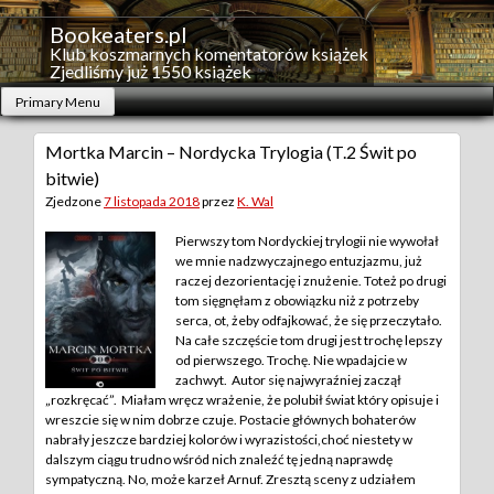
Skip
to
Bookeaters.pl
content
Klub koszmarnych komentatorów książek
Zjedliśmy już 1550 książek
Primary Menu
Mortka Marcin – Nordycka Trylogia (T.2 Świt po
bitwie)
Zjedzone
7 listopada 2018
przez
K. Wal
Pierwszy tom Nordyckiej trylogii nie wywołał
we mnie nadzwyczajnego entuzjazmu, już
raczej dezorientację i znużenie. Toteż po drugi
tom sięgnęłam z obowiązku niż z potrzeby
serca, ot, żeby odfajkować, że się przeczytało.
Na całe szczęście tom drugi jest trochę lepszy
od pierwszego. Trochę. Nie wpadajcie w
zachwyt.
Autor się najwyraźniej zaczął
„rozkręcać”. Miałam wręcz wrażenie, że polubił świat który opisuje i
wreszcie się w nim dobrze czuje. Postacie głównych bohaterów
nabrały jeszcze bardziej kolorów i wyrazistości,choć niestety w
dalszym ciągu trudno wśród nich znaleźć tę jedną naprawdę
sympatyczną. No, może karzeł Arnuf. Zresztą sceny z udziałem