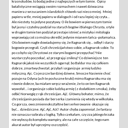
krasnoludów, to bodaj jedne z najlepszych w tym tomie. Opisy
batalistyczne wciągają swoim rozmachem i nawet dziwaczna
maniera z wrzucaniem islandzkich słówek razi nieco mniej. Mniej
papieru w tle, mniej papieru w dialogach i od razu lepiej się czyta…
Ale niestety to jedyne pozytywy. O ile bowiem w pierwszym tomie
był jasny i czytelny podział na starych bogów i Białego Chrysta, o tyle
w drugim tomie ten podział przestaje istnieć a mistyka i mitologia
wyprawiają coś co można określić jedynie mianem tańca -połamańca.
Oto bowiem nagle dowiadujemy się, że Ragnarok się… odbył i starzy
bogowie przegrali. Czyli chrześcijaństwo sobie, a Ragnarok sobie. To
po co było się Chrystowi ze starymi bogami przepychać? Nie
wystarczyło poczekać, aż przegrają i znikną? Co dziwniejsze ten
Ragnarok jakoś nie wszystkich ogarnął, bo Baldur ma się całkiem
dobrze, zmartwychwstał, przybył i organizuje armię ludzko
mityczną. Ajc. Co jeszcze bardziej dziwne, Smocze Nasienie choć
pozuje na Odyna (ach te posłuszne kruki) mimo Ragnaroku ma się
równie dobrze, ba miałam wręcz wrażenie, że to on ten Ragnarok
wywołał… i organizuje sobie ludzką armię ( z dodatkiem smoka), żeby
odbić Norwegię z rąk chrześcijan. Ajć. Główny bohater, mimo, że
chrześcijanin posiada dar berserka i zamienia się wtedy w wilkołaka.
Co gorsza, owo zmiennokształtne berserkerowanie okazuje się
być… dziedziczne. Ajć, Ajć, AJć! Autor chyba zapomniał, że fantasy
nie oznacza rozbratu z logiką. Tylko czekałam, czy zza jakiego krzaka
nie wylezą do kompletu wampiry, ale na całe szczęście, tego nam
akurat autor był uprzejmy oszczędzić.