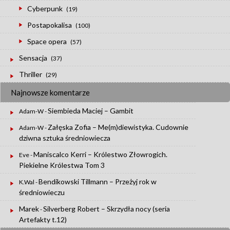
Cyberpunk
(19)
Postapokalisa
(100)
Space opera
(57)
Sensacja
(37)
Thriller
(29)
Najnowsze komentarze
Siembieda Maciej – Gambit
Adam-W
-
Załęska Zofia – Me(m)diewistyka. Cudownie
Adam-W
-
dziwna sztuka średniowiecza
Maniscalco Kerri – Królestwo Złowrogich.
Eve
-
Piekielne Królestwa Tom 3
Bendikowski Tillmann – Przeżyj rok w
K.Wal
-
średniowieczu
Marek
Silverberg Robert – Skrzydła nocy (seria
-
Artefakty t.12)