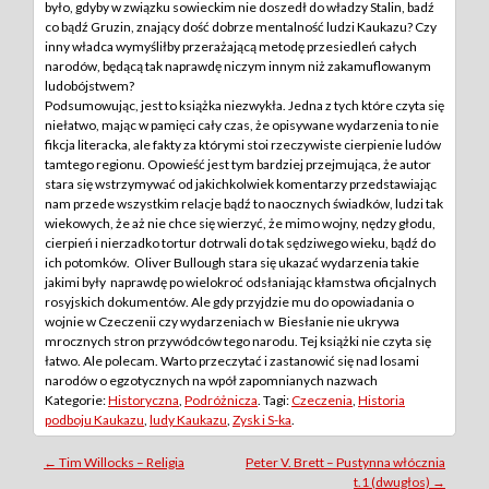
było, gdyby w związku sowieckim nie doszedł do władzy Stalin, badź
co bądź Gruzin, znający dość dobrze mentalność ludzi Kaukazu? Czy
inny władca wymyśliłby przerażającą metodę przesiedleń całych
narodów, będącą tak naprawdę niczym innym niż zakamuflowanym
ludobójstwem?
Podsumowując, jest to książka niezwykła. Jedna z tych które czyta się
niełatwo, mając w pamięci cały czas, że opisywane wydarzenia to nie
fikcja literacka, ale fakty za którymi stoi rzeczywiste cierpienie ludów
tamtego regionu. Opowieść jest tym bardziej przejmująca, że autor
stara się wstrzymywać od jakichkolwiek komentarzy przedstawiając
nam przede wszystkim relacje bądź to naocznych świadków, ludzi tak
wiekowych, że aż nie chce się wierzyć, że mimo wojny, nędzy głodu,
cierpień i nierzadko tortur dotrwali do tak sędziwego wieku, bądź do
ich potomków. Oliver Bullough stara się ukazać wydarzenia takie
jakimi były naprawdę po wielokroć odsłaniając kłamstwa oficjalnych
rosyjskich dokumentów. Ale gdy przyjdzie mu do opowiadania o
wojnie w Czeczenii czy wydarzeniach w Biesłanie nie ukrywa
mrocznych stron przywódców tego narodu. Tej książki nie czyta się
łatwo. Ale polecam. Warto przeczytać i zastanowić się nad losami
narodów o egzotycznych na wpół zapomnianych nazwach
Kategorie:
Historyczna
,
Podróżnicza
. Tagi:
Czeczenia
,
Historia
podboju Kaukazu
,
ludy Kaukazu
,
Zysk i S-ka
.
Post
←
Tim Willocks – Religia
Peter V. Brett – Pustynna włócznia
t.1 (dwugłos)
→