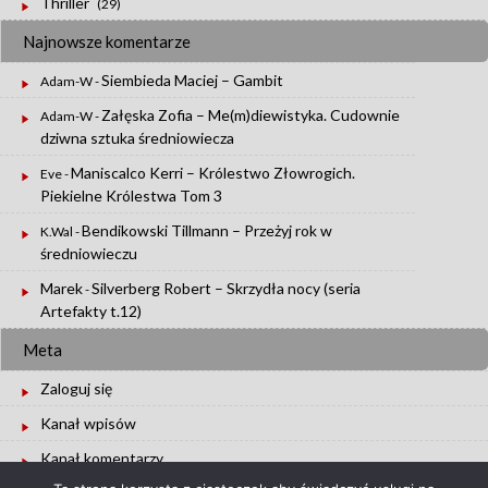
Thriller
(29)
Najnowsze komentarze
Siembieda Maciej – Gambit
Adam-W
-
Załęska Zofia – Me(m)diewistyka. Cudownie
Adam-W
-
dziwna sztuka średniowiecza
Maniscalco Kerri – Królestwo Złowrogich.
Eve
-
Piekielne Królestwa Tom 3
Bendikowski Tillmann – Przeżyj rok w
K.Wal
-
średniowieczu
Marek
Silverberg Robert – Skrzydła nocy (seria
-
Artefakty t.12)
Meta
Zaloguj się
Kanał wpisów
Kanał komentarzy