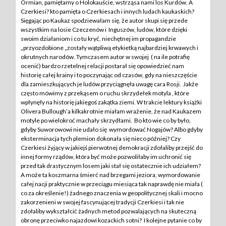
Ormian, pamiętamy o Holokauście, wstrząsa nami los Kurdów. A
Czerkiesi? kto pamięta o Czerkiesach i innych ludach kaukaskich?
Sięgając po Kaukaz spodziewałam się, że autor skupi się przede
wszystkim na losie Czeczenów i Inguszów, ludów, które dzięki
swoim działaniom i co tu kryć, niechętnej im propagandzie
„przyozdobione „zostały wątpliwą etykietką najbardziej krwawych i
okrutnych narodów. Tymczasem autor w swojej ( na ile potrafię
ocenić) bardzo rzetelnej relacji postarał się opowiedzieć nam
historię całej krainy i to poczynając od czasów, gdy na nieszczęście
dla zamieszkujących je ludów przyciągnęła uwagę cara Rosji. Jakże
często mówimy z przekąsem o ruchu skrzydełek motyla , które
wpłynęły na historię jakiegoś zakątka ziemi. W trakcie lektury książki
Olivera Bullough’a kilkakrotnie miałam wrażenie, że nad Kaukazem
motyle po wielokroć machały skrzydłami. Bo kto wie co by było,
gdyby Suworowowi nie udało się wymordować Nogajów? Albo gdyby
eksterminacja tych plemion dokonała się nieco później? Czy
Czerkiesi żyjący w jakiejś pierwotnej demokracji zdołaliby przejść do
innej formy rządów, która być może pozwoliłaby im uchronić się
przed tak drastycznym losem jaki stał się ostatecznie ich udziałem?
A może ta koszmarna śmierć nad brzegami jeziora, wymordowanie
całej nacji praktycznie w przeciągu miesiąca tak naprawdę nie miała (
co za określenie!) żadnego znaczenia w geopolitycznej skali i mocno
zakorzenieni w swojej fascynującej tradycji Czerkiesi i tak nie
zdołaliby wykształcić żadnych metod pozwalających na skuteczną
obronę przeciwko najazdowi kozackich sotni? I kolejne pytanie co by