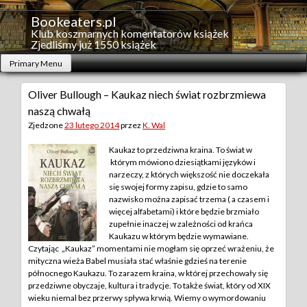
Skip
to
Bookeaters.pl
content
Klub koszmarnych komentatorów książek
Zjedliśmy już 1550 książek
Primary Menu
Oliver Bullough – Kaukaz niech świat rozbrzmiewa
naszą chwałą
Zjedzone
23 lutego 2014
przez
K. Wal
Kaukaz to przedziwna kraina. To świat w
którym mówiono dziesiątkami języków i
narzeczy, z których większość nie doczekała
się swojej formy zapisu, gdzie to samo
nazwisko można zapisać trzema ( a czasem i
więcej alfabetami) i które będzie brzmiało
zupełnie inaczej w zależności od krańca
Kaukazu w którym będzie wymawiane.
Czytając „Kaukaz” momentami nie mogłam się oprzeć wrażeniu, że
mityczna wieża Babel musiała stać właśnie gdzieś na terenie
północnego Kaukazu. To zarazem kraina, w której przechowały się
przedziwne obyczaje, kultura i tradycje. To także świat, który od XIX
wieku niemal bez przerwy spływa krwią. Wiemy o wymordowaniu