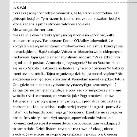
—————————————————————————————————————————
by K.Wal
Coraz częściej dochodzę do wniosku, że tej stronie potrzebny jest
jakiś spis książek. Tym razem to ja omal nie zrecenzowałam książki
której recenzja już na stronie radośnie sobie wisi.
Ale wracając do meritum.
Nie raz i nie dwa narzekałyśmy na tej stronie na wtórność, kalki,
oklepane motywy. Tymczasem Daniel O’Malley udowodnił, że
korzystanie z wyświechtanych motywów wcale nie musi kończyć się
literacką klęską. Bądź co bądź, Wieża to składanka wielu oklepanych
motywów. Tajni agenci z nadnaturalnymi mocami? W książkach roi
się od takich postaci. Amnezja tajnego agenta? Jason Bourne kłania
się nisko. Szkoła dla dzieci z nadnaturalnymi zdolnościami? Młodzi X-
meni też taką mieli… Tajna organizacja działająca ponad rządem? Nie
zliczę książek międlących ten temat. Pamiętam nawet książkę o tytule
Gra, gdzie postaciom przypisane były nazwy figur szachowych. (
Żałuję, że nie pamiętam tytułu, ale powieść komuś pożyczyłam i nie
wróciła.) No i te emanacje dziwności jak z Pogromców duchów…
Tak więc znany motyw goni znany motyw… a jednak całość czyta się
znakomicie. Mnie osobiście najbardziej przypadł do gustu pomysł z
listami od byłego do obecnego „ja” bohaterki. Dzięki temu zabiegowi
dostaliśmy nie tylko niezbyt nużące „opowiedzenie świata”, ale
również ciekawe zestawienie dwóch osobowości zamieszkujących
to samo ciało. Dzięki listom czytelnik ma również okazję nieco
zwolnić ( a wierzcie mi akcja w tej książce gna jak szalona), więcej