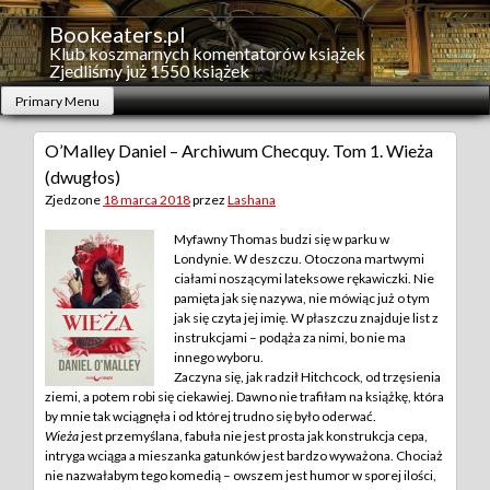
Skip
to
Bookeaters.pl
content
Klub koszmarnych komentatorów książek
Zjedliśmy już 1550 książek
Primary Menu
O’Malley Daniel – Archiwum Checquy. Tom 1. Wieża
(dwugłos)
Zjedzone
18 marca 2018
przez
Lashana
Myfawny Thomas budzi się w parku w
Londynie. W deszczu. Otoczona martwymi
ciałami noszącymi lateksowe rękawiczki. Nie
pamięta jak się nazywa, nie mówiąc już o tym
jak się czyta jej imię. W płaszczu znajduje list z
instrukcjami – podąża za nimi, bo nie ma
innego wyboru.
Zaczyna się, jak radził Hitchcock, od trzęsienia
ziemi, a potem robi się ciekawiej. Dawno nie trafiłam na książkę, która
by mnie tak wciągnęła i od której trudno się było oderwać.
Wieża
jest przemyślana, fabuła nie jest prosta jak konstrukcja cepa,
intryga wciąga a mieszanka gatunków jest bardzo wyważona. Chociaż
nie nazwałabym tego komedią – owszem jest humor w sporej ilości,