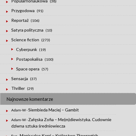
Popularnonaukowa
(38)
Przygodowa
(91)
Reportaż
(106)
Satyra polityczna
(10)
Science fiction
(273)
Cyberpunk
(19)
Postapokalisa
(100)
Space opera
(57)
Sensacja
(37)
Thriller
(29)
Najnowsze komentarze
Siembieda Maciej – Gambit
Adam-W
-
Załęska Zofia – Me(m)diewistyka. Cudownie
Adam-W
-
dziwna sztuka średniowiecza
Maniscalco Kerri – Królestwo Złowrogich.
Eve
-