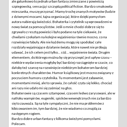
ale gatunkowo to jednak urban fantasy zmieszane z powieścią
szpiegowską, sensacją i szczyptą political fiction. Bardzo smakowita
mieszanka, muszę przyznać. Mamy trochę znanych motywów (ludzie
z dziwnymi mocami, tajna organizacja), które dzięki pomysłom
autora nabierają świeżości. Bohaterka i czytelnik są wprowadzeni w
nowy świat za pomocą listów. Jeśli o mnie chodzi dobrze się to
zgrywało z resztą powieści i było podane na tyle ciekawie, że
chwilami czekałam na kolejne wyjaśnienia równie mocno, co na
rozwinięcie fabuły. Ale nie każdemu mogą się spodobać całe
rozdziały wyjaśniające działanie świata, które nawet nie próbują
udawać, że ich celem jest tylko… cóż… wyjaśnienie świata. Drugim
elementem, do którego można by się przyczepić jest upływ czasu –
niektóre wydarzenia mogłyby być bardziej rozciągnięte w czasie, co
dałoby też szansę na rozwinięcie niektórym bohaterom bardziej
konkretnych charakterów. Humor książkowy jest mocno związany z
poczuciem humoru czytelnika. Tu momentami jest zabawnie,
momentami mniej, ale to sprawia, że całość czyta się lekko, chociaż
ani razu nie udało mi się zaśmiać na głos.
Bohaterowie są czasem sztampowi, czasem ledwo zarysowani, ale w
natłoku wampirów, eugeniki, spisków wewnętrznych nie za bardzo
się to zauważa. Są na tyle sympatyczni, że nie ma problemów z
kibicowaniem im, tym bardziej, że nie wiadomo co znajdą za
następnym rogiem.
Bardzo dobre urban fantasy z kilkoma świeżymi pomysłami.
Polecam.