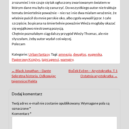
zrozumieć i nie czuje się tak ogłuszony zwariowanym światem w
którym dane mu było się zanurzyć. Do wszystkiego autor nie traktuje
tematu śmiertelnie poważnie – nie raz i nie dwa miałam wrażenie, że
właśnie puścił do mnie perskie oko, albo zgoła wywalił jęzor. I całe
szczęście, bo pisana na śmiertelnie poważnie Wieża mogłaby okazać
się wyjątkowo niestrawną pozycją.
Chętnie poznałabym ciąg dalszy przygód Wieży Thomas, ale nie
słyszałam, żeby autor wydał coś więcej.
Polecam
Kategorie:
Urban fantasy
. Tagi:
amnezja
,
dwugłos
,
eugenika
,
Papierowy Księżyc
,
tajni agenci
,
wampiry
.
Post
←
Black Jonathan – Dante
Boček Evžen – Arystokratka. T.1
Sekretna historia. Odkopując
Ostatnia arystokratka
→
navigation
tajemnice Piekła
Dodaj komentarz
Twój adres e-mail nie zostanie opublikowany.
Wymagane pola są
oznaczone
*
Komentarz
*