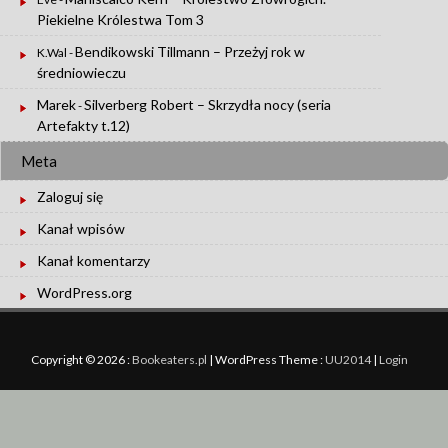
Piekielne Królestwa Tom 3
Bendikowski Tillmann – Przeżyj rok w
K.Wal
-
średniowieczu
Marek
Silverberg Robert – Skrzydła nocy (seria
-
Artefakty t.12)
Meta
Zaloguj się
Kanał wpisów
Kanał komentarzy
WordPress.org
Copyright © 2026 :
Bookeaters.pl
|
WordPress Theme :
UU2014
|
Login