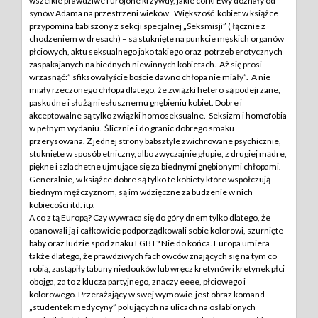
wszelkie prawdziwe i urojone krzywdy, jakie córki Ewy doznały od
synów Adama na przestrzeni wieków. Większość kobiet w książce
przypomina babiszony z sekcji specjalnej „Seksmisji” ( łącznie z
chodzeniem w dresach) – są stuknięte na punkcie męskich organów
płciowych, aktu seksualnego jako takiego oraz potrzeb erotycznych
zaspakajanych na biednych niewinnych kobietach. Aż się prosi
wrzasnąć:” sfiksowałyście boście dawno chłopa nie miały”. A nie
miały rzeczonego chłopa dlatego, że związki hetero są podejrzane,
paskudne i służą niesłusznemu gnębieniu kobiet. Dobre i
akceptowalne są tylko związki homoseksualne. Seksizm i homofobia
w pełnym wydaniu. Ślicznie i do granic dobrego smaku
przerysowana. Z jednej strony babsztyle zwichrowane psychicznie,
stuknięte w sposób etniczny, albo zwyczajnie głupie, z drugiej mądre,
piękne i szlachetne ujmujące się za biednymi gnębionymi chłopami.
Generalnie, w książce dobre są tylko te kobiety które współczują
biednym mężczyznom, są im wdzięczne za budzenie w nich
kobiecości itd. itp.
A co z tą Europą? Czy wywraca się do góry dnem tylko dlatego, że
opanowali ją i całkowicie podporządkowali sobie kolorowi, szurnięte
baby oraz ludzie spod znaku LGBT? Nie do końca. Europa umiera
także dlatego, że prawdziwych fachowców znających się na tym co
robią, zastąpiły tabuny niedouków lub wręcz kretynów i kretynek płci
obojga, za to z klucza partyjnego, znaczy eeee, płciowego i
kolorowego. Przerażający w swej wymowie jest obraz komand
„studentek medycyny” polujących na ulicach na osłabionych