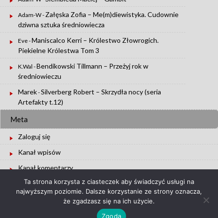
Załęska Zofia – Me(m)diewistyka. Cudownie
Adam-W
-
dziwna sztuka średniowiecza
Maniscalco Kerri – Królestwo Złowrogich.
Eve
-
Piekielne Królestwa Tom 3
Bendikowski Tillmann – Przeżyj rok w
K.Wal
-
średniowieczu
Marek
Silverberg Robert – Skrzydła nocy (seria
-
Artefakty t.12)
Meta
Zaloguj się
Kanał wpisów
Kanał komentarzy
Ta strona korzysta z ciasteczek aby świadczyć usługi na
WordPress.org
najwyższym poziomie. Dalsze korzystanie ze strony oznacza,
że zgadzasz się na ich użycie.
Zgoda
Copyright © 2026 :
Bookeaters.pl
|
WordPress Theme :
UU2014
|
Login