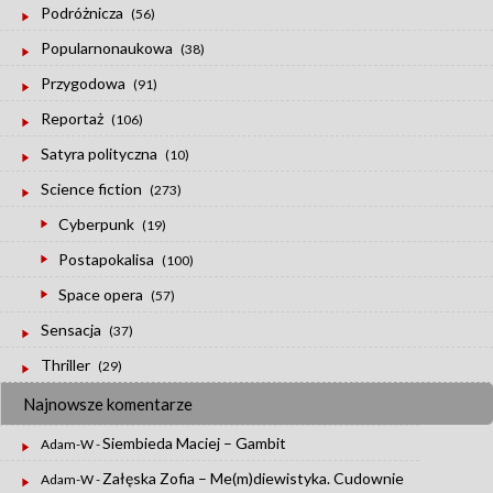
Podróżnicza
(56)
Popularnonaukowa
(38)
Przygodowa
(91)
Reportaż
(106)
Satyra polityczna
(10)
Science fiction
(273)
Cyberpunk
(19)
Postapokalisa
(100)
Space opera
(57)
Sensacja
(37)
Thriller
(29)
Najnowsze komentarze
Siembieda Maciej – Gambit
Adam-W
-
Załęska Zofia – Me(m)diewistyka. Cudownie
Adam-W
-