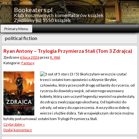
Skip
to
Bookeaters.pl
content
Klub koszmarnych komentatorów książek
Zjedliśmy już 1550 książek
Primary Menu
political fiction
Ryan Antony – Trylogia Przymierza Stali (Tom 3 Zdrajca)
Zjedzone
6 lipca 2026
przez
K. Wal
Kategorie:
Fantasy
(3 / 5) Skończyłam wreszcie czytać
trzeci i ostatni tom opowieści o Alvynie Skrybie,
człowieku, który przeszedł drogę od banity do rycerza, od
rycerza do dowódcy wojsk, od wiernego wyznawcy
kobiety, którą sam uczynił legendą i wyniósł na piedestały,
do zdrajcy zwalczającego ukochaną. Od lojalności do
zdrady, od wiary do zaprzeczenia. A wszystko w dobrej
wierze i służbie dobra. Tak w największym skrócie można
byłoby podsumować ostatni tom Trylogii Przymierza Stali.
Czytaj dalej »
Dodaj komentarz