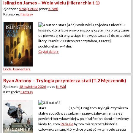
Islington James – Wola wielu (Hierarchia t.1)
Zjedzone
9 maja 2026
przez
K. Wal
Kategorie:
Fantasy
(4 / 5) Wola wielu, to jedna z niewielu
książek, która łapie w swoje szpony czytelnika praktycznie
od pierwszej strony, wciąga i nie wypuszcza aż do ostatniej
litery. Prawie 900 stron przeczytałam, a raczej
pochłonęłam w 4 dni.
Czytaj dalej »
Dodaj komentarz
Ryan Antony – Trylogia przymierza stali (T.2 Męczennik)
Zjedzone
18 kwietnia 2026
przez
K. Wal
Kategorie:
Fantasy
(3,5 / 5) Drugi tom Trylogii Przymierza
stali w sposób w zasadzie niezauważalny zmienia się z
powieści łotrzykowskiej w political fiction. Sami nie wiemy
kiedy, to, co w
Pariasie
było w miarę prostą historią
człowieka z nizin, który chce przeżyć i w tym celu czepia