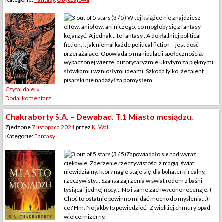
(3 / 5) W tej książce nie znajdziesz
elfów, aniołów, ani niczego, co mogłoby się z fantasy
kojarzyć. A jednak… to fantasy . A dokładniej political
fiction. I, jak niemal każde political fiction – jest dość
przerażające. Opowiada o manipulacji społecznością,
wypaczonej wierze, autorytaryzmie ukrytym za pięknymi
słówkami i wzniosłymi ideami. Szkoda tylko, że talent
pisarski nie nadążył za pomysłem.
Czytaj dalej »
Dodaj komentarz
Chakraborty S.A. – Dewabad. T.1 Miasto mosiądzu.
Zjedzone
7 listopada 2021
przez
K. Wal
Kategorie:
Fantasy
(3 / 5)Zapowiadało się nad wyraz
ciekawie. Zderzenie rzeczywistości z magią, świat
niewidzialny, który nagle staje się dla bohaterki realny,
rzeczywisty… Szansa zajrzenia w świat rodem z baśni
tysiąca i jednej nocy… No i same zachwycone recenzje. (
Choć to ostatnie powinno mi dać mocno do myślenia…) I
co? Hm. No jakby to powiedzieć. Z wielkiej chmury opad
wielce mizerny.