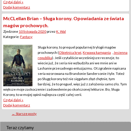
Czytaj dalej »
Dodaj komentarz
McCLellan Brian – Sługa korony. Opowiadania ze świata
magów prochowych.
Zjedzone
10 listopada 2020
przez
K. Wal
Kategorie:
Fantasy
Sługa korony, to prequel popularnej trylogii magów
prochowych (
Obietnica krwi
,
Krwawa kampania
,
Jesienna
republika
). Jeśli czytaliście wcześniejsze recenzje, to
wiecie już, że seria nie wzbudziła ani we mnie ani w
Lashanie przesadnego entuzjazmu. Ot zgrabnie napisana
seria wzorowana na Brandonie Sandersonie i tyle. Toteż
po Sługę korony też nie sięgałam zbyt chętnie, tym
bardziej, że to preguel, więc już z założenia samo zło. Tym
większe moje zaskoczenie i zadowolenie po skończonej lekturze. Bo, Sługa
Korony, to w mojej opinii najlepsza część całej serii.
Czytaj dalej »
Dodaj komentarz
Posts
←
Starsze posty
navigation
Teraz czytamy