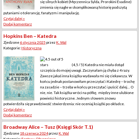
się silnych kobiet (Męczennica Sylda, Prorokini Evadine)
zmienia się nagle w skomplikowaną historię podszytą
pytaniami o tolerancję, fanatyzm i manipulację.
Czytaj dalej »
Dodaj komentarz
Hopkins Ben – Katedra
Zjedzone
6 stycznia 2025
przez
K. Wal
Kategorie:
Historyczna
(4,5 / 5) Katedra nie miała dotąd
szczęścia do mojej uwagi. Zaczynałam ją chyba z 4 razy.
Zawsze jakaś inna książka wydawała mi się ciekawsza. W
końcu jednak postanowiłam przeczytać i Katedrę – trochę
na zasadzie – trzeba w końcu przeczytać i puścić dalej… O
nie, nie. Tak książka wróci na półkę, między inne ulubione
powieści historyczne. Jednym słowem znowu
potwierdziła się prawdziwość stwierdzenia: nie oceniaj książki po okładce.
Czytaj dalej »
Dodaj komentarz
Broadway Alice – Tusz (Księgi Skór T.1)
Zjedzone
18 czerwca 2024
przez
K. Wal
Kategorie:
Fantasy
,
Obyczajowa