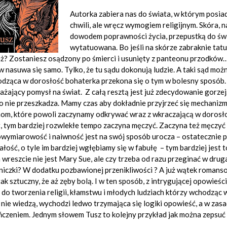
Autorka zabiera nas do świata, w którym posiad
chwili, ale wręcz wymogiem religijnym. Skóra, 
dowodem poprawności życia, przepustką do świ
wytatuowana. Bo jeśli na skórze zabraknie tatu
ż? Zostaniesz osądzony po śmierci i usunięty z panteonu przodków
 nasuwa się samo. Tylko, że tu sądu dokonują ludzie. A taki sąd moż
ząca w dorosłość bohaterka przekona się o tym w bolesny sposób. I t
ażający pomysł na świat. Z całą resztą jest już zdecydowanie gorzej
 nie przeszkadza. Mamy czas aby dokładnie przyjrzeć się mechanizm
om, które powoli zaczynamy odkrywać wraz z wkraczającą w dorosłość
, tym bardziej rozwlekłe tempo zaczyna męczyć. Zaczyna też męczyć
wymiarowość i naiwność jest na swój sposób urocza – ostatecznie p
ałość, o tyle im bardziej wgłębiamy się w fabułę – tym bardziej jest 
 wreszcie nie jest Mary Sue, ale czy trzeba od razu przeginać w d
niczki? W dodatku pozbawionej przenikliwości ? A już wątek romanso
tak sztuczny, że aż zęby bolą. I w ten sposób, z intrygującej opowie
 do tworzenia religii, kłamstwu i młodych ludziach którzy wchodząc 
 nie wiedzą, wychodzi ledwo trzymająca się logiki opowieść, a w zas
czeniem. Jednym słowem Tusz to kolejny przykład jak można zepsuć