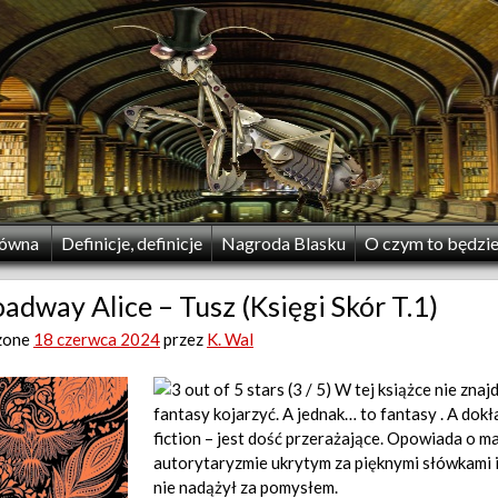
łówna
Definicje, definicje
Nagroda Blasku
O czym to będzi
adway Alice – Tusz (Księgi Skór T.1)
zone
18 czerwca 2024
przez
K. Wal
(3 / 5) W tej książce nie znaj
fantasy kojarzyć. A jednak… to fantasy . A dokładn
fiction – jest dość przerażające. Opowiada o m
autorytaryzmie ukrytym za pięknymi słówkami i 
nie nadążył za pomysłem.