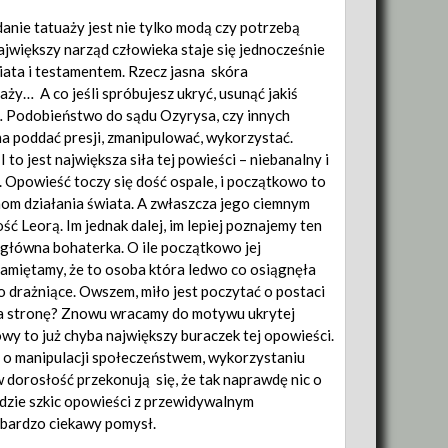
anie tatuaży jest nie tylko modą czy potrzebą
największy narząd człowieka staje się jednocześnie
ata i testamentem. Rzecz jasna skóra
aży… A co jeśli spróbujesz ukryć, usunąć jakiś
… Podobieństwo do sądu Ozyrysa, czy innych
na poddać presji, zmanipulować, wykorzystać.
o jest największa siła tej powieści – niebanalny i
. Opowieść toczy się dość ospale, i początkowo to
om działania świata. A zwłaszcza jego ciemnym
 Leorą. Im jednak dalej, im lepiej poznajemy ten
 główna bohaterka. O ile początkowo jej
amiętamy, że to osoba która ledwo co osiągnęła
to drażniące. Owszem, miło jest poczytać o postaci
ruga stronę? Znowu wracamy do motywu ukrytej
wy to już chyba największy buraczek tej opowieści.
ści o manipulacji społeczeństwem, wykorzystaniu
w dorosłość przekonują się, że tak naprawdę nic o
adzie szkic opowieści z przewidywalnym
 bardzo ciekawy pomysł.