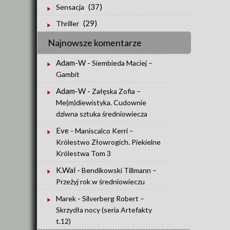
(37)
Sensacja
(29)
Thriller
Najnowsze komentarze
Adam-W
-
Siembieda Maciej –
Gambit
Adam-W
-
Załęska Zofia –
Me(m)diewistyka. Cudownie
dziwna sztuka średniowiecza
Eve
-
Maniscalco Kerri –
Królestwo Złowrogich. Piekielne
Królestwa Tom 3
K.Wal
-
Bendikowski Tillmann –
Przeżyj rok w średniowieczu
-
Marek
Silverberg Robert –
Skrzydła nocy (seria Artefakty
t.12)