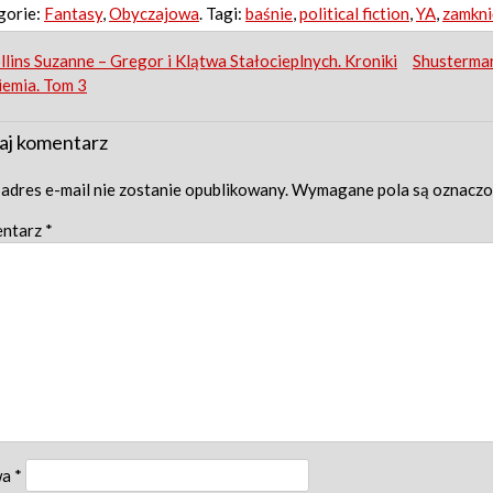
gorie:
Fantasy
,
Obyczajowa
. Tagi:
baśnie
,
political fiction
,
YA
,
zamkni
st
lins Suzanne – Gregor i Klątwa Stałocieplnych. Kroniki
Shusterman
emia. Tom 3
igation
aj komentarz
adres e-mail nie zostanie opublikowany.
Wymagane pola są oznacz
ntarz
*
wa
*