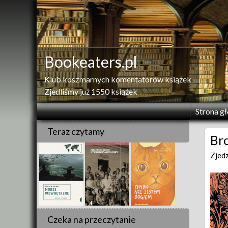
Skip
to
content
Bookeaters.pl
Klub koszmarnych komentatorów książek
Zjedliśmy już 1550 książek
Strona g
Teraz czytamy
Bro
Zjed
Czeka na przeczytanie