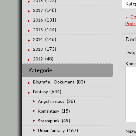
(122)
2018
Kate
(140)
2017
Po
←
Col
(131)
2016
Podzi
nav
(144)
2015
Dod
(146)
2014
(173)
2013
Twój 
(48)
2012
Kome
Kategorie
(83)
Biografie – Dokument
(644)
Fantasy
(26)
Angel fantasy
(15)
Romantasy
(49)
Steampunk
(167)
Urban fantasy
Naz