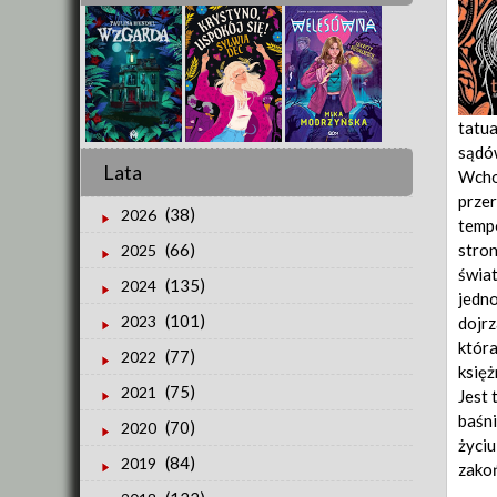
tatua
sądów
Lata
Wchod
przer
(38)
2026
tempo
stron
(66)
2025
świat
(135)
2024
jedno
(101)
2023
dojrz
która
(77)
2022
księż
(75)
2021
Jest 
baśni
(70)
2020
życiu
(84)
2019
zakoń