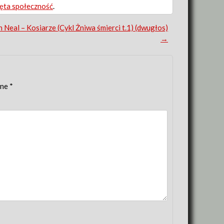
ęta społeczność
.
 Neal – Kosiarze (Cykl Żniwa śmierci t.1) (dwugłos)
→
one
*