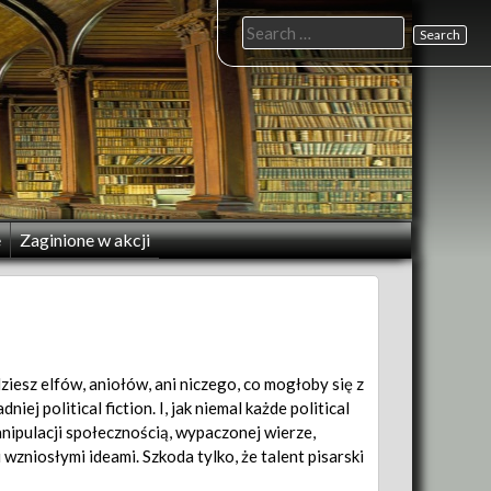
Search
for:
e
Zaginione w akcji
dziesz elfów, aniołów, ani niczego, co mogłoby się z
iej political fiction. I, jak niemal każde political
anipulacji społecznością, wypaczonej wierze,
wzniosłymi ideami. Szkoda tylko, że talent pisarski