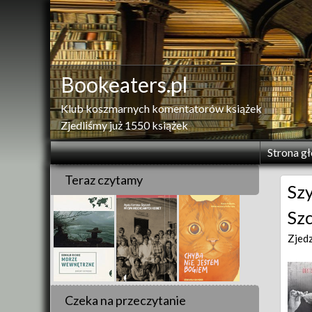
Skip
to
content
Bookeaters.pl
Klub koszmarnych komentatorów książek
Zjedliśmy już 1550 książek
Strona g
Teraz czytamy
Sz
Szc
Zjed
Czeka na przeczytanie