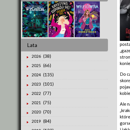
posta
Lata
„gaze
(38)
2026
stron
konie
(66)
2025
Do ca
(135)
2024
skons
(101)
2023
pojaw
kobie
(77)
2022
(75)
2021
Ale n
„krak
(70)
2020
które
(84)
2019
gorse
i jak