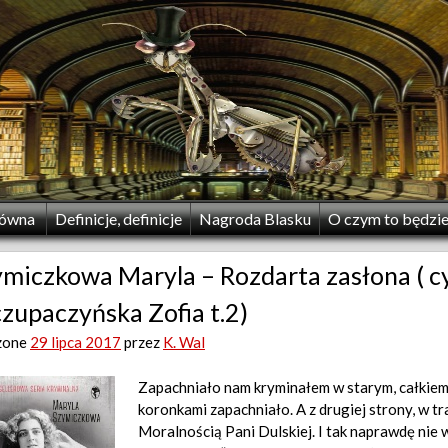
łówna
Definicje, definicje
Nagroda Blasku
O czym to będzi
ymiczkowa Maryla – Rozdarta zasłona ( c
zupaczyńska Zofia t.2)
zone
29 lipca 2017
przez
K. Wal
Zapachniało nam kryminałem w starym, całkiem 
koronkami zapachniało. A z drugiej strony, w tr
Moralnością Pani Dulskiej.
I tak naprawdę nie w