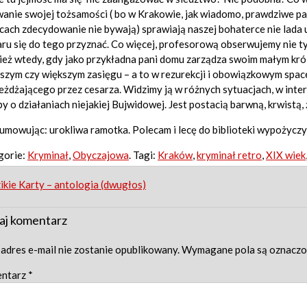
anie swojej tożsamości ( bo w Krakowie, jak wiadomo, prawdziwe pan
cach zdecydowanie nie bywają) sprawiają naszej bohaterce nie lada 
ru się do tego przyznać. Co więcej, profesorową obserwujemy nie ty
eż wtedy, gdy jako przykładna pani domu zarządza swoim małym król
szym czy większym zasięgu – a to w rezurekcji i obowiązkowym spac
eżdżającego przez cesarza. Widzimy ją w różnych sytuacjach, w inter
y o działaniach niejakiej Bujwidowej. Jest postacią barwną, krwistą,
mowując: urokliwa ramotka. Polecam i lecę do biblioteki wypożycz
gorie:
Kryminał
,
Obyczajowa
. Tagi:
Kraków
,
kryminał retro
,
XIX wiek
st
kie Karty – antologia (dwugłos)
igation
aj komentarz
adres e-mail nie zostanie opublikowany.
Wymagane pola są oznacz
ntarz
*