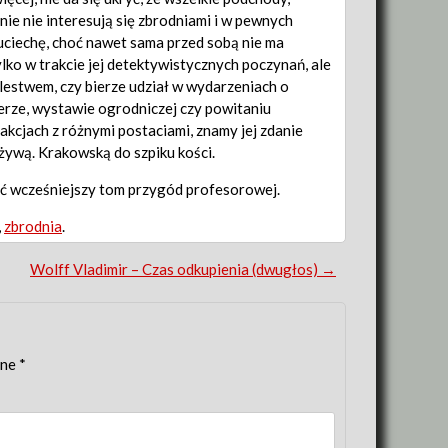
ie nie interesują się zbrodniami i w pewnych
uciechę, choć nawet sama przed sobą nie ma
lko w trakcie jej detektywistycznych poczynań, ale
estwem, czy bierze udział w wydarzeniach o
erze, wystawie ogrodniczej czy powitaniu
akcjach z różnymi postaciami, znamy jej zdanie
 żywą. Krakowską do szpiku kości.
yć wcześniejszy tom przygód profesorowej.
,
zbrodnia
.
Wolff Vladimir – Czas odkupienia (dwugłos)
→
one
*