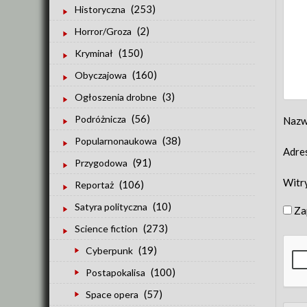
(253)
Historyczna
(2)
Horror/Groza
(150)
Kryminał
(160)
Obyczajowa
(3)
Ogłoszenia drobne
(56)
Podróżnicza
Naz
(38)
Popularnonaukowa
Adre
(91)
Przygodowa
Witr
(106)
Reportaż
(10)
Satyra polityczna
Za
(273)
Science fiction
(19)
Cyberpunk
(100)
Postapokalisa
(57)
Space opera