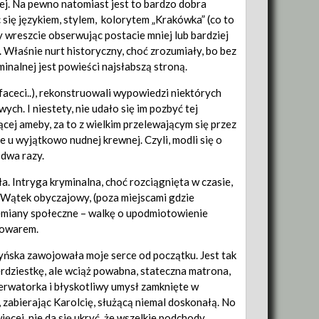
iej. Na pewno natomiast jest to bardzo dobra
c się językiem, stylem, kolorytem „Krakówka” (co to
zy wreszcie obserwując postacie mniej lub bardziej
 Właśnie nurt historyczny, choć zrozumiały, bo bez
minalnej jest powieści najsłabszą stroną.
faceci..), rekonstruowali wypowiedzi niektórych
ch. I niestety, nie udało się im pozbyć tej
cej ameby, za to z wielkim przelewającym się przez
e u wyjątkowo nudnej krewnej. Czyli, modli się o
 dwa razy.
a. Intryga kryminalna, choć rozciągnięta w czasie,
 Wątek obyczajowy, (poza miejscami gdzie
zemiany społeczne – walkę o upodmiotowienie
towarem.
yńska zawojowała moje serce od początku. Jest tak
erdziestkę, ale wciąż powabna, stateczna matrona,
serwatorka i błyskotliwy umysł zamknięte w
 zabierając Karolcię, służącą niemal doskonałą. No
cej, nie da się ukryć, że wszelkie podchody,