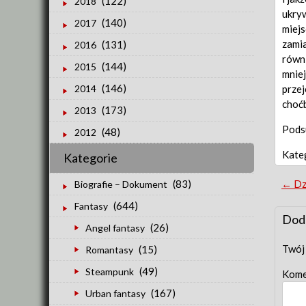
(122)
2018
ukryw
(140)
2017
miejs
zamia
(131)
2016
równi
(144)
2015
mniej
(146)
przej
2014
choćb
(173)
2013
Podsu
(48)
2012
Kate
Kategorie
Po
←
Dzi
(83)
Biografie – Dokument
(644)
Fantasy
nav
Dod
(26)
Angel fantasy
Twój 
(15)
Romantasy
(49)
Steampunk
Kome
(167)
Urban fantasy