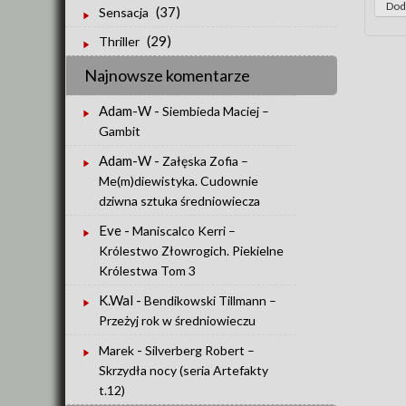
(37)
Sensacja
(29)
Thriller
Najnowsze komentarze
Adam-W
-
Siembieda Maciej –
Gambit
Adam-W
-
Załęska Zofia –
Me(m)diewistyka. Cudownie
dziwna sztuka średniowiecza
Eve
-
Maniscalco Kerri –
Królestwo Złowrogich. Piekielne
Królestwa Tom 3
K.Wal
-
Bendikowski Tillmann –
Przeżyj rok w średniowieczu
-
Marek
Silverberg Robert –
Skrzydła nocy (seria Artefakty
t.12)