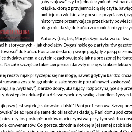
„obyczajowa” czy to jednak kryminał jest bardz
książka, którą z przyjemnością się czyta, bawią
ambicje ma wielkie, ale gorsecik przyciasny), c
historyczne przemykające przez karty powieści.
niego nie da się do końca zrozumieć intrygi kry
Autorzy (tak, tak, Maryla Szymiczkowa to dwaj 
ci historycznych – jak chociażby Dygasińskiego z artykułów gazetowy
towości” do końca. Postacie deklarują swoje poglądy z pasją drzemią
ice dydaktyzmem, a czytelnik zachowuje się jak na proszonej herbatc
c. Na całe szczęście takie cierpienia zdarzyły mi się w trakcie lektury
łej reszty nijak przyczepić się nie mogę, nawet gdybym bardzo chciał
truowana została zgrabnie, a zakończenie potrafi nawet zaskoczyć.
iają się „wykłady”), bardzo dobry, ukazujący rozpoczynające się pr
ty, dostęp do edukacji dla dziewczynek, czy walkę z handlem żywym 
ajlepszy jest wątek „krakowsko-dulski”. Pani profesorowa Szczupacz
owska”, że aż ręce się same do oklasków składają. Pani domu pod czt
j niestety los poskąpił uroków macierzyństwa, przy tym świetna ob
cie konwenansów. Co gorsza, zbrodnia dotknęła jej samej osobiście,
że tu jejmość ma się nie zaangażować w śledztwo? Nie podobna! Co wię