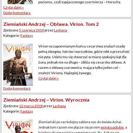
poziomu, czyli zapijaczonego szermierza – Horecha.
Czytaj dalej »
Dodaj komentarz
Ziemiański Andrzej – Obława. Virion. Tom 2
Zjedzone
5 czerwca 2019
przez
Lashana
Kategorie:
Fantasy
Virion na zapomnianym końcu cesarstwa znalazł osadę
pełną zbiegów, łotrów i wyrzutków, gdzie nikt o przeszłość
nie pyta. Udało mu się stworzyć w miarę spokojny kąt dla
żony, jednak nie na długo – zbliża się cesarska obława. A
razem z obławą czarownica, mająca tylko jeden cel –
znaleźć Viriona. Najlepiej żywego.
Czytaj dalej »
Dodaj komentarz
Ziemiański Andrzej – Virion. Wyrocznia
Zjedzone
12 marca 2018
przez
Lashana
Kategorie:
Fantasy
Ziemiański po raz kolejny zabiera nas do świata Achai.
Jednak tym razem nie plącze się po nim
wojsko polskie
, a
księżniczki nie zostają szermierzami. Ba, Achaja się