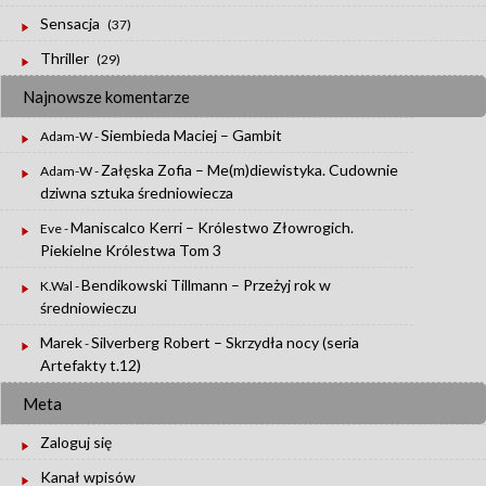
Sensacja
(37)
Thriller
(29)
Najnowsze komentarze
Siembieda Maciej – Gambit
Adam-W
-
Załęska Zofia – Me(m)diewistyka. Cudownie
Adam-W
-
dziwna sztuka średniowiecza
Maniscalco Kerri – Królestwo Złowrogich.
Eve
-
Piekielne Królestwa Tom 3
Bendikowski Tillmann – Przeżyj rok w
K.Wal
-
średniowieczu
Marek
Silverberg Robert – Skrzydła nocy (seria
-
Artefakty t.12)
Meta
Zaloguj się
Kanał wpisów