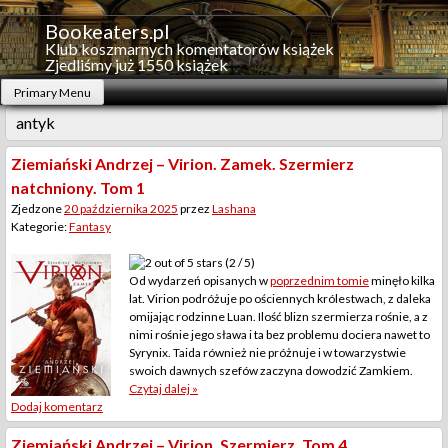
Skip
to
Bookeaters.pl
content
Klub koszmarnych komentatorów książek
Zjedliśmy już 1550 książek
Primary Menu
antyk
Ziemiański Andrzej – Virion. Zamek. Szermierz
natchniony. Tom 1
Zjedzone
20 października 2025
przez
Lashana
Kategorie:
Fantasy
(2 / 5)
Od wydarzeń opisanych w
poprzednim tomie
minęło kilka
lat. Virion podróżuje po ościennych królestwach, z daleka
omijając rodzinne Luan. Ilość blizn szermierza rośnie, a z
nimi rośnie jego sława i ta bez problemu dociera nawet to
Syrynix. Taida również nie próżnuje i w towarzystwie
swoich dawnych szefów zaczyna dowodzić Zamkiem.
Czytaj dalej »
Dodaj komentarz
Ziemiański Andrzej – Virion. Szermierz. Tom 4