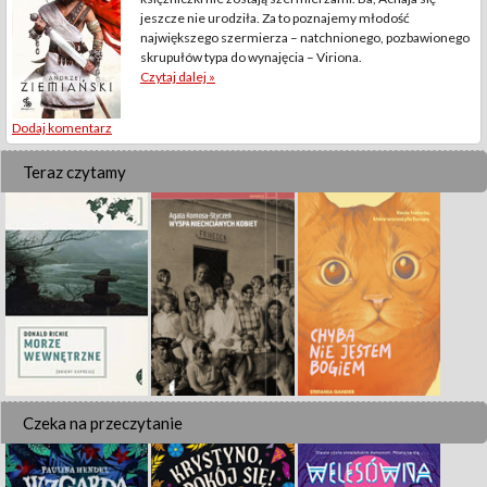
jeszcze nie urodziła. Za to poznajemy młodość
największego szermierza – natchnionego, pozbawionego
skrupułów typa do wynajęcia – Viriona.
Czytaj dalej »
Dodaj komentarz
Teraz czytamy
Czeka na przeczytanie