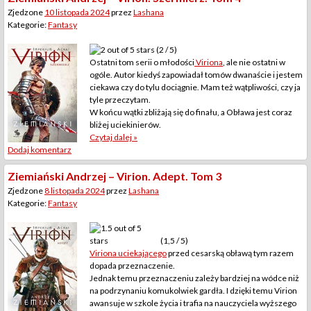
Zjedzone
10 listopada 2024
przez
Lashana
Kategorie:
Fantasy
(2 / 5)
Ostatni tom serii o młodości
Viriona
, ale nie ostatni w
ogóle. Autor kiedyś zapowiadał tomów dwanaście i jestem
ciekawa czy do tylu dociągnie. Mam też wątpliwości, czy ja
tyle przeczytam.
W końcu wątki zbliżają się do finału, a Obława jest coraz
bliżej uciekinierów.
Czytaj dalej »
Dodaj komentarz
Ziemiański Andrzej – Virion. Adept. Tom 3
Zjedzone
8 listopada 2024
przez
Lashana
Kategorie:
Fantasy
(1,5 / 5)
Viriona uciekającego
przed cesarską obławą tym razem
dopada przeznaczenie.
Jednak temu przeznaczeniu zależy bardziej na wódce niż
na podrzynaniu komukolwiek gardła. I dzięki temu Virion
awansuje w szkole życia i trafia na nauczyciela wyższego