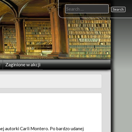
Search
for:
e
Zaginione w akcji
ej autorki Carli Montero. Po bardzo udanej