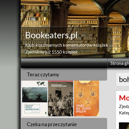
Skip
to
content
Bookeaters.pl
Klub koszmarnych komentatorów książek
Zjedliśmy już 1550 książek
Strona g
Teraz czytamy
bo
Mo
Zjed
Kate
Czeka na przeczytanie