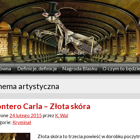
łówna
Definicje, definicje
Nagroda Blasku
O czym to będzi
hema artystyczna
ntero Carla – Złota skóra
zone
24 lutego 2015
przez
K. Wal
gorie:
Kryminał
Złota skóra to trzecia powieść w dorobku poczytn