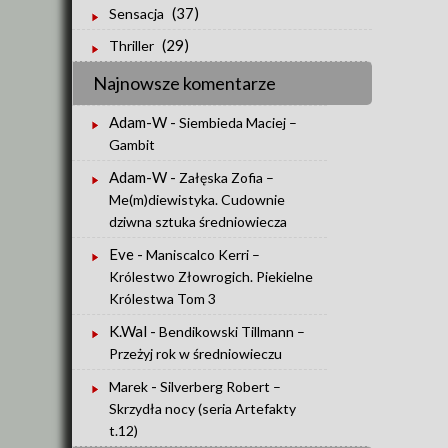
(37)
Sensacja
(29)
Thriller
Najnowsze komentarze
Adam-W
-
Siembieda Maciej –
Gambit
Adam-W
-
Załęska Zofia –
Me(m)diewistyka. Cudownie
dziwna sztuka średniowiecza
Eve
-
Maniscalco Kerri –
Królestwo Złowrogich. Piekielne
Królestwa Tom 3
K.Wal
-
Bendikowski Tillmann –
Przeżyj rok w średniowieczu
-
Marek
Silverberg Robert –
Skrzydła nocy (seria Artefakty
t.12)