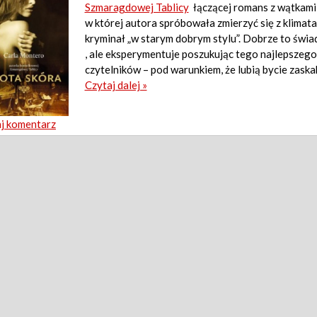
Szmaragdowej Tablicy
łączącej romans z wątkami
w której autora spróbowała zmierzyć się z klimat
kryminał „w starym dobrym stylu”. Dobrze to świad
, ale eksperymentuje poszukując tego najlepszego 
czytelników – pod warunkiem, że lubią bycie zask
Czytaj dalej »
j komentarz