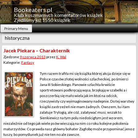
Skip
to
Bookeaters.pl
content
Klub koszmarnych komentatorów książek
Zjedliśmy już 1550 książek
Primary Menu
historyczna
Jacek Piekara – Charakternik
Zjedzone
9 czerwca 2013
przez
K. Wal
Kategorie:
Fantasy
Tym razem trafiła mi się książka której akcja dzieje się w
Polsce czasów złotej wolności szlacheckiej, po śmierci
Jana III Sobieskiego. Panowie szlachta krwiście
sportretowani podkręcają wąsa, brzękają w szabelki a i
poszczerbią się mało wiela jak im ktoś na odcisk,
rzeczywisty czy wyimaginowany nadepnie. Do tej warstwy
książki zastrzeżeń nie mam żadnych. Owszem, tu i tam
zalatuje Trylogią, ale cóż, zalatywać musi, wszak to
Sienkiewicz na tym polu niedościgłym jest wzorem,
niezależnie od tego jak wiele psów wieszają na nim co roku kolejne pokolenia
maturzystów. Co prawda nasz główny bohater Zagłobę może przypominać jeno z
tuszy, bo pomyślunek już nie ten no ale zawsze.