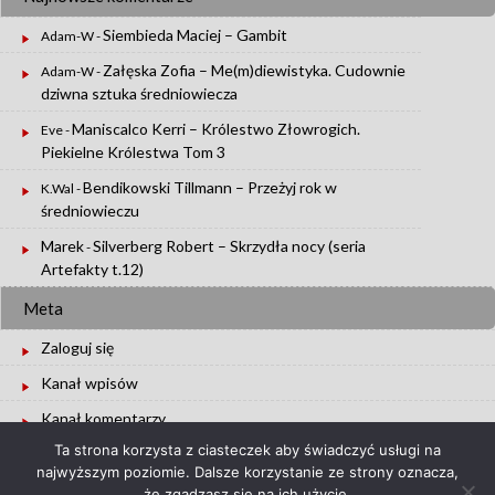
Siembieda Maciej – Gambit
Adam-W
-
Załęska Zofia – Me(m)diewistyka. Cudownie
Adam-W
-
dziwna sztuka średniowiecza
Maniscalco Kerri – Królestwo Złowrogich.
Eve
-
Piekielne Królestwa Tom 3
Bendikowski Tillmann – Przeżyj rok w
K.Wal
-
średniowieczu
Marek
Silverberg Robert – Skrzydła nocy (seria
-
Artefakty t.12)
Meta
Zaloguj się
Kanał wpisów
Kanał komentarzy
Ta strona korzysta z ciasteczek aby świadczyć usługi na
WordPress.org
najwyższym poziomie. Dalsze korzystanie ze strony oznacza,
że zgadzasz się na ich użycie.