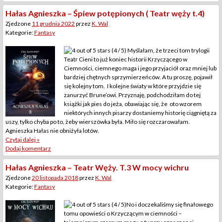
Hałas Agnieszka – Śpiew potępionych ( Teatr węży t.4)
Zjedzone
11 grudnia 2022
przez
K. Wal
Kategorie:
Fantasy
(4 / 5) Myślałam, że trzeci tom trylogii
Teatr Cieni to już koniec historii Krzyczącego w
Ciemności, ciemnego maga i jego przyjaciół oraz mniej lub
bardziej chętnych sprzymierzeńców. A tu proszę, pojawił
się kolejny tom. I kolejne światy w które przyjdzie się
zanurzyć Brune’owi. Przyznaję, podchodziłam do tej
książki jak pies do jeża, obawiając się, że oto wzorem
niektórych innych pisarzy dostaniemy historię ciągniętą za
uszy, tylko chyba po to, żeby wierszówka była. Miło się rozczarowałam.
Agnieszka Hałas nie obniżyła lotów.
Czytaj dalej »
Dodaj komentarz
Hałas Agnieszka – Teatr Węży. T.3 W mocy wichru
Zjedzone
20 listopada 2018
przez
K. Wal
Kategorie:
Fantasy
(4 / 5)No i doczekaliśmy się finałowego
tomu opowieści o Krzyczącym w ciemności –