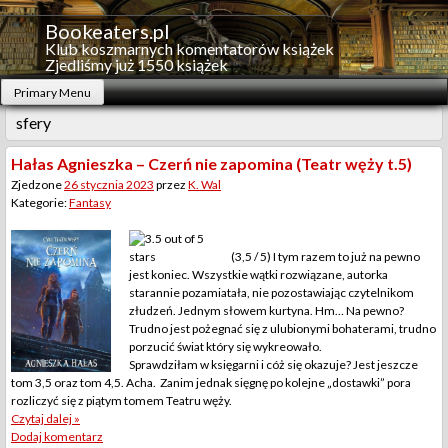
Skip
to
Bookeaters.pl
content
Klub koszmarnych komentatorów książek
Zjedliśmy już 1550 książek
Primary Menu
sfery
Hałas Agnieszka – Czerń nie zapomina (Teatr węży t.5)
Zjedzone
26 stycznia 2023
przez
K. Wal
Kategorie:
Fantasy
(3,5 / 5) I tym razem to już na pewno
jest koniec. Wszystkie wątki rozwiązane, autorka
starannie pozamiatała, nie pozostawiając czytelnikom
złudzeń. Jednym słowem kurtyna. Hm… Na pewno?
Trudno jest pożegnać się z ulubionymi bohaterami, trudno
porzucić świat który się wykreowało.
Sprawdziłam w księgarni i cóż się okazuje? Jest jeszcze
tom 3,5 oraz tom 4,5. Acha. Zanim jednak sięgnę po kolejne „dostawki” pora
rozliczyć się z piątym tomem Teatru węży.
Czytaj dalej »
Dodaj komentarz