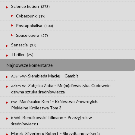
Science fiction
(273)
Cyberpunk
(19)
Postapokalisa
(100)
Space opera
(57)
Sensacja
(37)
Thriller
(29)
Najnowsze komentarze
Siembieda Maciej – Gambit
Adam-W
-
Załęska Zofia – Me(m)diewistyka. Cudownie
Adam-W
-
dziwna sztuka średniowiecza
Maniscalco Kerri – Królestwo Złowrogich.
Eve
-
Piekielne Królestwa Tom 3
Bendikowski Tillmann – Przeżyj rok w
K.Wal
-
średniowieczu
Marek
Silverberg Robert – Skrzydła nocy (seria
-