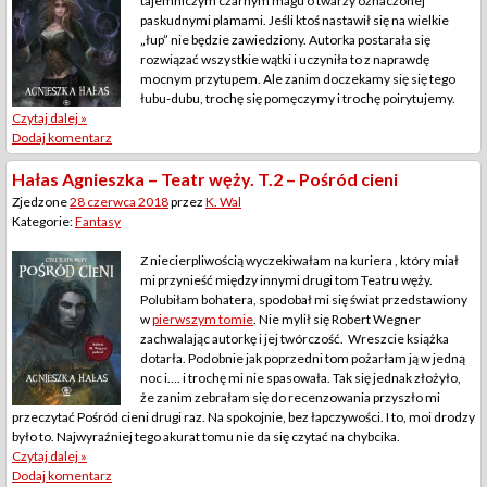
tajemniczym czarnym magu o twarzy oznaczonej
paskudnymi plamami. Jeśli ktoś nastawił się na wielkie
„łup” nie będzie zawiedziony. Autorka postarała się
rozwiązać wszystkie wątki i uczyniła to z naprawdę
mocnym przytupem. Ale zanim doczekamy się się tego
łubu-dubu, trochę się pomęczymy i trochę poirytujemy.
Czytaj dalej »
Dodaj komentarz
Hałas Agnieszka – Teatr węży. T.2 – Pośród cieni
Zjedzone
28 czerwca 2018
przez
K. Wal
Kategorie:
Fantasy
Z niecierpliwością wyczekiwałam na kuriera , który miał
mi przynieść między innymi drugi tom Teatru węży.
Polubiłam bohatera, spodobał mi się świat przedstawiony
w
pierwszym tomie
. Nie mylił się Robert Wegner
zachwalając autorkę i jej twórczość. Wreszcie książka
dotarła. Podobnie jak poprzedni tom pożarłam ją w jedną
noc i…. i trochę mi nie spasowała. Tak się jednak złożyło,
że zanim zebrałam się do recenzowania przyszło mi
przeczytać Pośród cieni drugi raz. Na spokojnie, bez łapczywości. I to, moi drodzy
było to. Najwyraźniej tego akurat tomu nie da się czytać na chybcika.
Czytaj dalej »
Dodaj komentarz