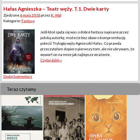
Hałas Agnieszka – Teatr węży. T.1. Dwie karty
Zjedzone
6 maja 2018
przez
K. Wal
Kategorie:
Fantasy
Jeśli ktoś spyta się was o dobre fantasy napisane przez
polską autorkę, możecie bez obaw o kompromitację
polecić Trylogię węży Agnieszki Hałas. Co prawda
przeczytałam dopiero pierwszy tom, ale nie ukrywam, że
wywarł on na mnie jak najlepsze wrażenie.
Czytaj dalej »
Dodaj komentarz
Teraz czytamy