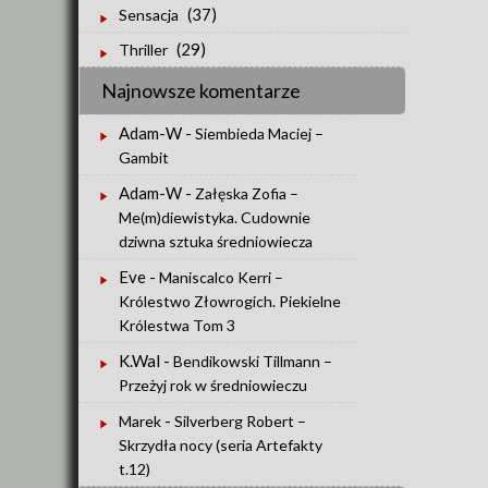
(37)
Sensacja
(29)
Thriller
Najnowsze komentarze
Adam-W
-
Siembieda Maciej –
Gambit
Adam-W
-
Załęska Zofia –
Me(m)diewistyka. Cudownie
dziwna sztuka średniowiecza
Eve
-
Maniscalco Kerri –
Królestwo Złowrogich. Piekielne
Królestwa Tom 3
K.Wal
-
Bendikowski Tillmann –
Przeżyj rok w średniowieczu
-
Marek
Silverberg Robert –
Skrzydła nocy (seria Artefakty
t.12)