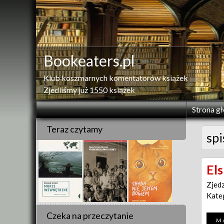
Skip
to
content
Bookeaters.pl
Klub koszmarnych komentatorów książek
Zjedliśmy już 1550 książek
Strona g
Teraz czytamy
spi
El
Zjed
Kate
Czeka na przeczytanie