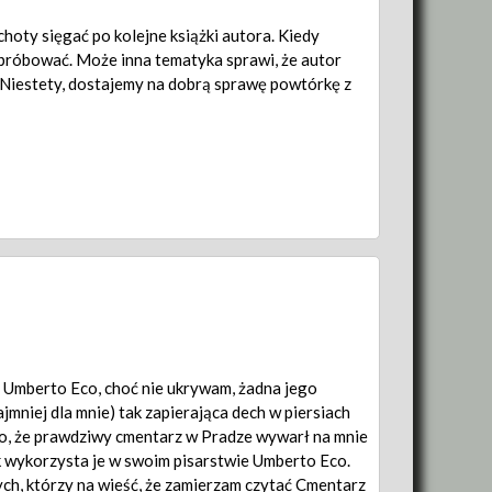
choty sięgać po kolejne książki autora. Kiedy
próbować. Może inna tematyka sprawi, że autor
i. Niestety, dostajemy na dobrą sprawę powtórkę z
 Umberto Eco, choć nie ukrywam, żadna jego
najmniej dla mnie) tak zapierająca dech w piersiach
go, że prawdziwy cmentarz w Pradze wywarł na mnie
k wykorzysta je w swoim pisarstwie Umberto Eco.
ch, którzy na wieść, że zamierzam czytać Cmentarz