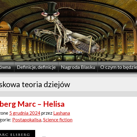
łówna
Definicje, definicje
Nagroda Blasku
O czym to będzi
skowa teoria dziejów
sberg Marc – Helisa
zone
5 grudnia 2024
przez
Lashana
gorie:
Postapokalisa
,
Science fiction