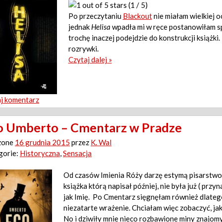
(1 / 5)
Po przeczytaniu
Blackout
nie miałam wielkiej o
jednak
Helisa
wpadła mi w ręce postanowiłam s
trochę inaczej podejdzie do konstrukcji książk
rozrywki.
Czytaj dalej »
j komentarz
o Umberto – Cmentarz w Pradze
zone
16 grudnia 2015
przez
K. Wal
gorie:
Historyczna
,
Sensacja
Od czasów Imienia Róży darzę estymą pisarstwo
książka którą napisał później, nie była już ( przy
jak Imię. Po Cmentarz sięgnęłam również dlate
niezatarte wrażenie. Chciałam więc zobaczyć, ja
No i dziwiły mnie nieco rozbawione miny znajomy