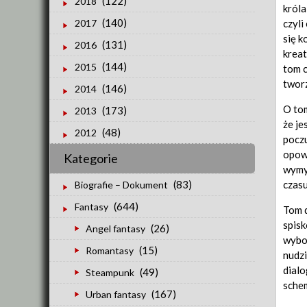
(122)
2018
króla
(140)
czyli
2017
się k
(131)
2016
kreat
(144)
2015
tom c
tworz
(146)
2014
O tom
(173)
2013
że je
(48)
2012
poczu
opowi
Kategorie
wymyś
czasu
(83)
Biografie – Dokument
(644)
Fantasy
Tom d
spisk
(26)
Angel fantasy
wybor
(15)
Romantasy
nudzi
dialo
(49)
Steampunk
sche
(167)
Urban fantasy