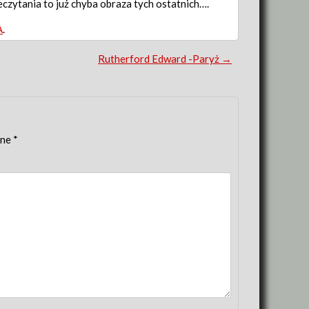
eczytania to już chyba obraza tych ostatnich….
A
.
Rutherford Edward -Paryż
→
one
*