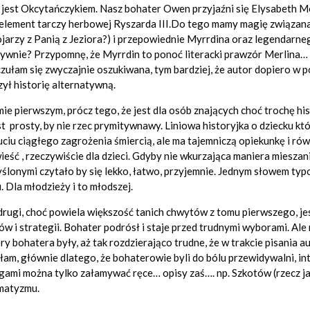
 jest Okcytańczykiem. Nasz bohater Owen przyjaźni się Elysabeth Mo
 element tarczy herbowej Ryszarda III.Do tego mamy magię związana 
ojarzy z Panią z Jeziora?) i przepowiednie Myrrdina oraz legendarneg
ywnie? Przypomnę, że Myrrdin to ponoć literacki prawzór Merlina… ).
zułam się zwyczajnie oszukiwana, tym bardziej, że autor dopiero w p
ył historię alternatywną.
ie pierwszym, prócz tego, że jest dla osób znających choć trochę his
st prosty, by nie rzec prymitywnawy. Liniowa historyjka o dziecku któ
ciu ciągłego zagrożenia śmiercią, ale ma tajemniczą opiekunkę i rów
eść , rzeczywiście dla dzieci. Gdyby nie wkurzająca maniera miesz
lonymi czytało by się lekko, łatwo, przyjemnie. Jednym słowem typo
. Dla młodzieży i to młodszej.
rugi, choć powiela większość tanich chwytów z tomu pierwszego, jest 
ów i strategii. Bohater podrósł i staje przed trudnymi wyborami. Ale
y bohatera były, aż tak rozdzierająco trudne, że w trakcie pisania auto
łam, głównie dlatego, że bohaterowie byli do bólu przewidywalni, int
gami można tylko załamywać ręce… opisy zaś…. np. Szkotów (rzecz jas
matyzmu.