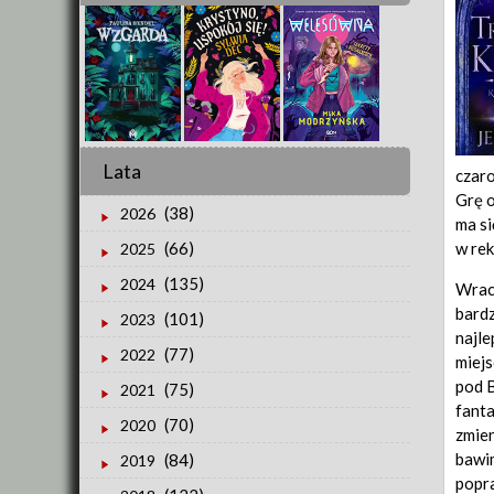
Lata
czaro
Grę o
(38)
2026
ma si
w rek
(66)
2025
(135)
2024
Wraca
bardz
(101)
2023
najle
(77)
2022
miejs
pod B
(75)
2021
fanta
(70)
2020
zmien
bawim
(84)
2019
popra