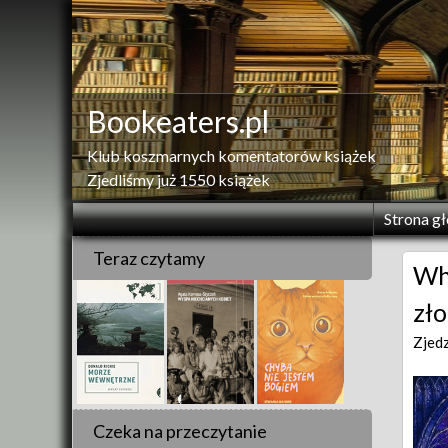
Skip
to
content
Bookeaters.pl
Klub koszmarnych komentatorów książek
Zjedliśmy już 1550 książek
Strona g
Teraz czytamy
Whe
zło
Zjed
Czeka na przeczytanie