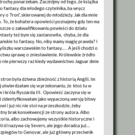
e trochę ponarzekam.
Zacznijmy od tego, że książka
o fantasy dla młodego czytelnika, ba wręcz
ry o Tron”, skierowanej do młodzieży. Jak dla mnie
o. To, że bohatera opowieści poznajemy gdy ten ma
eszcze o zakwalifikowaniu powieści do działu
ntasty też bym się zastanowiła, chyba, że dla
ańskie to fantasy. No, niby mamy magię prawda? I
liszku warszawskim to fantasy… . A jeśli chodzi o
ctwu sprawę o zniesławienie. Królewskie źródło
to nie pierwszy raz kiedy wydawnictwo Jaguar dmie
tron była dziwna zbieżność z historią Anglii. Im
j utwierdzałam się w przekonaniu, że ktoś tu w
w i króla Ryszarda III. Opowieść zaczyna się w
e ) zidentyfikowałam jako wypaczoną wersję bitwy
 i już nic nie stoi na przeszkodzie, żeby
etny brak konsekwencji ze strony autora. Albo
toria, albo zachowujemy wszystkie historyczne i
 Król nazywa się Severn, ale jego doradca już…
szpiegów to Genovar, ale już główny przeciwnik