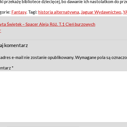
ki przekażę bibliotece dziecięcej, bo dawanie ich nastolatkom do prz
gorie:
Fantasy
. Tagi:
historia alternatywna
,
Jaguar Wydawnictwo
,
Y
st
ta Świętek – Spacer Aleją Róż. T.1 Cień burzowych
r
igation
aj komentarz
adres e-mail nie zostanie opublikowany.
Wymagane pola są oznacz
ntarz
*