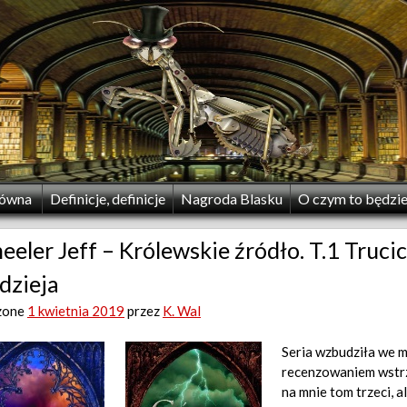
łówna
Definicje, definicje
Nagroda Blasku
O czym to będzi
eler Jeff – Królewskie źródło. T.1 Trucic
dzieja
zone
1 kwietnia 2019
przez
K. Wal
Seria wzbudziła we m
recenzowaniem wstrz
na mnie tom trzeci, a