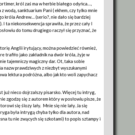
rtimer, król zaś ma w herbie białego odyńca…,
z wodą, sanktuarium Pani ( ekhem, czy tylko mnie
o króla Andrew… (serio?, nie dało się bardziej
 I ta niekonsekwencja sprawiła, że przez cały I
osłowiu do tomu drugiego raczył się przyznać, że
torię Anglii irytujący, można powiedzieć również,
re trafiło jako zakładnik na dwór króla, żyje w
nie tajemniczy magiczny dar. Ot, taka sobie
ania nazw prawdziwych z niezbyt wyszukanymi
wa lektura podróżna, albo jak kto woli zapychacz
już nieco dojrzalszy pisarsko. Więcej tu intryg,
 nie zgodzę się z autorem który w posłowiu pisze, że
rowi się ślozy lały. Mnie się nie lały. Ja się
ryga była intrygą chyba tylko dla autora, nad
na tu nie zwących się szkotami) to popis sztampy i