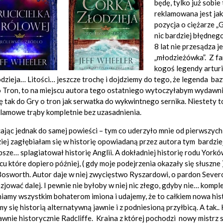
będę, tylko już sobi
reklamowana jest jak
pozycja o ciężarze „G
nic bardziej błędneg
8 lat nie przesądza j
„młodzieżówka”. Z fa
kogoś legendy arturi
dzieja… Litości… jeszcze trochę i dojdziemy do tego, że legenda bazy
 Tron, to na miejscu autora tego ostatniego wytoczyłabym wydawni
ę tak do Gry o tron jak serwatka do wykwintnego sernika. Niestety 
lamowe trąby kompletnie bez uzasadnienia.
jąc jednak do samej powieści – tym co uderzyło mnie od pierwszych s
iej zagłębiałam się w historię opowiadaną przez autora tym bardzie
psze… splagiatował historię Anglii. A dokładniej historię rodu Yorkó
cu które dopiero później, ( gdy moje podejrzenia okazały się słuszn
osworth. Autor daje w niej zwycięstwo Ryszardowi, o pardon Severowi
zjować dalej. I pewnie nie byłoby w niej nic złego, gdyby nie… kompl
iamy wszystkim bohaterom imiona i udajemy, że to całkiem nowa his
y się historią alternatywną jawnie i z podniesioną przyłbicą. A tak..
wnie historycznie Radcliffe. Kraina z której pochodzi nowy mistrz 