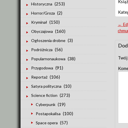
Książ
(253)
Historyczna
Kate
(2)
Horror/Groza
(150)
Kryminał
Po
←
Edy
chmu
(160)
Obyczajowa
nav
(3)
Ogłoszenia drobne
Dod
(56)
Podróżnicza
Twój 
(38)
Popularnonaukowa
(91)
Przygodowa
Kome
(106)
Reportaż
(10)
Satyra polityczna
(273)
Science fiction
(19)
Cyberpunk
(100)
Postapokalisa
(57)
Space opera