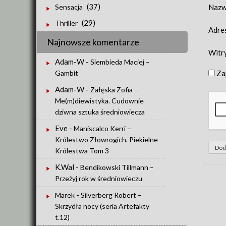
(37)
Naz
Sensacja
(29)
Thriller
Adre
Najnowsze komentarze
Witr
Adam-W
-
Siembieda Maciej –
Za
Gambit
Adam-W
-
Załęska Zofia –
Me(m)diewistyka. Cudownie
dziwna sztuka średniowiecza
Eve
-
Maniscalco Kerri –
Królestwo Złowrogich. Piekielne
Królestwa Tom 3
K.Wal
-
Bendikowski Tillmann –
Przeżyj rok w średniowieczu
-
Marek
Silverberg Robert –
Skrzydła nocy (seria Artefakty
t.12)