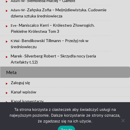
Siembieda Maciej – Gambit
Adam-W
-
Załęska Zofia – Me(m)diewistyka. Cudownie
Adam-W
-
dziwna sztuka średniowiecza
Maniscalco Kerri – Królestwo Złowrogich.
Eve
-
Piekielne Królestwa Tom 3
Bendikowski Tillmann – Przeżyj rok w
K.Wal
-
średniowieczu
Marek
Silverberg Robert – Skrzydła nocy (seria
-
Artefakty t.12)
Meta
Zaloguj się
Kanał wpisów
Kanał komentarzy
Ta strona korzysta z ciasteczek aby świadczyć usługi na
WordPress.org
najwyższym poziomie. Dalsze korzystanie ze strony oznacza,
że zgadzasz się na ich użycie.
Zgoda
Copyright © 2026 :
Bookeaters.pl
|
WordPress Theme :
UU2014
|
Login