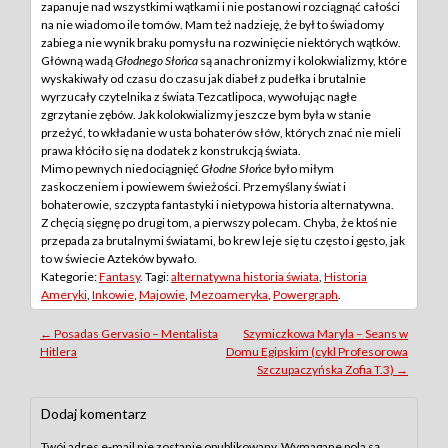
zapanuje nad wszystkimi wątkami i nie postanowi rozciągnąć całości
na nie wiadomo ile tomów. Mam też nadzieję, że był to świadomy
zabieg a nie wynik braku pomysłu na rozwinięcie niektórych wątków.
Główną wadą
Głodnego Słońca
są anachronizmy i kolokwializmy, które
wyskakiwały od czasu do czasu jak diabeł z pudełka i brutalnie
wyrzucały czytelnika z świata Tezcatlipoca, wywołując nagłe
zgrzytanie zębów. Jak kolokwializmy jeszcze bym była w stanie
przeżyć, to wkładanie w usta bohaterów słów, których znać nie mieli
prawa kłóciło się na dodatek z konstrukcją świata.
Mimo pewnych niedociągnięć
Głodne Słońce
było miłym
zaskoczeniem i powiewem świeżości. Przemyślany świat i
bohaterowie, szczypta fantastyki i nietypowa historia alternatywna.
Z chęcią sięgnę po drugi tom, a pierwszy polecam. Chyba, że ktoś nie
przepada za brutalnymi światami, bo krew leje się tu często i gęsto, jak
to w świecie Azteków bywało.
Kategorie:
Fantasy
. Tagi:
alternatywna historia świata
,
Historia
Ameryki
,
Inkowie
,
Majowie
,
Mezoameryka
,
Powergraph
.
Post
←
Posadas Gervasio – Mentalista
Szymiczkowa Maryla – Seans w
Hitlera
Domu Egipskim (cykl Profesorowa
navigation
Szczupaczyńska Zofia T.3)
→
Dodaj komentarz
Twój adres e-mail nie zostanie opublikowany.
Wymagane pola są