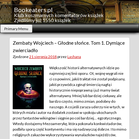
Skip
to
Bookeaters.pl
content
Klub koszmarnych komentatorów książek
Zjedliśmy już 1550 książek
Primary Menu
Zembaty Wojciech – Głodne słońce. Tom 1. Dymiące
zwierciadło
Zjedzone
21 sierpnia 2018
przez
Lashana
Większość historii alternatywnych idzie po
najmniejszej linii oporu. Ot, wojnę wygrali nie
ci co powinni, jakiś traktat nie został podpisany,
jakiś przywódca zginął śmiercią nagłą i
historycznie niepoprawną i już mamy świat
alternatywny. Mniej lub bardziej ciekawy, ale
bardzo często, mimo zmian, podobny do
naszego. A co jeśli zaraza uderzy nie w tych, w
których miała i autor na dodatek zostawi w spokoju ukochanych
przez fantastów wikingów i sięgnie po coś bardziej… egzotycznego.
Wtedy dostajemy Mezoamerykę, która pokonała konkwistadorów,
podbiła sporą część kontynentu i ma się nadzwyczaj dobrze. I to mimo
religijnych zakazów wykorzystywania wynalazków najeźdźców,