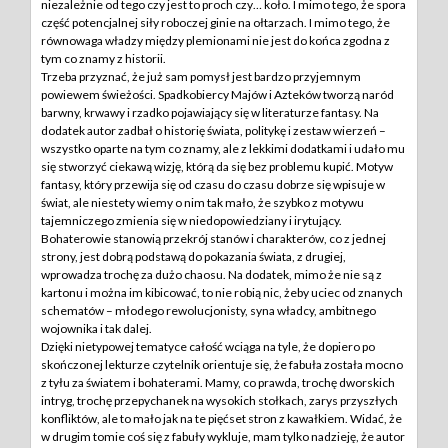
niezależnie od tego czy jest to proch czy… koło. I mimo tego, że spora
część potencjalnej siły roboczej ginie na ołtarzach. I mimo tego, że
równowaga władzy między plemionami nie jest do końca zgodna z
tym co znamy z historii.
Trzeba przyznać, że już sam pomysł jest bardzo przyjemnym
powiewem świeżości. Spadkobiercy Majów i Azteków tworzą naród
barwny, krwawy i rzadko pojawiający się w literaturze fantasy. Na
dodatek autor zadbał o historię świata, politykę i zestaw wierzeń –
wszystko oparte na tym co znamy, ale z lekkimi dodatkami i udało mu
się stworzyć ciekawą wizję, którą da się bez problemu kupić. Motyw
fantasy, który przewija się od czasu do czasu dobrze się wpisuje w
świat, ale niestety wiemy o nim tak mało, że szybko z motywu
tajemniczego zmienia się w niedopowiedziany i irytujący.
Bohaterowie stanowią przekrój stanów i charakterów, co z jednej
strony, jest dobrą podstawą do pokazania świata, z drugiej,
wprowadza trochę za dużo chaosu. Na dodatek, mimo że nie są z
kartonu i można im kibicować, to nie robią nic, żeby uciec od znanych
schematów – młodego rewolucjonisty, syna władcy, ambitnego
wojownika i tak dalej.
Dzięki nietypowej tematyce całość wciąga na tyle, że dopiero po
skończonej lekturze czytelnik orientuje się, że fabuła została mocno
z tyłu za światem i bohaterami. Mamy, co prawda, trochę dworskich
intryg, trochę przepychanek na wysokich stołkach, zarys przyszłych
konfliktów, ale to mało jak na te pięćset stron z kawałkiem. Widać, że
w drugim tomie coś się z fabuły wykluje, mam tylko nadzieję, że autor