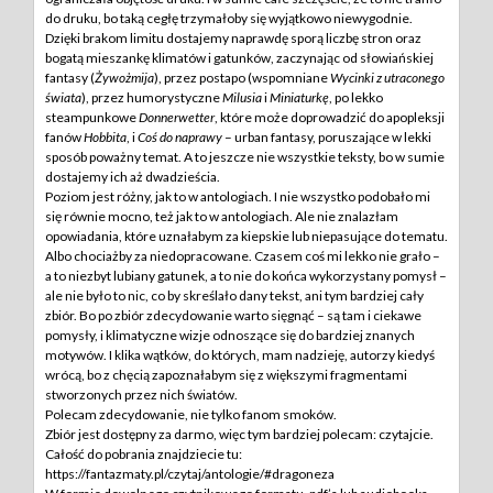
do druku, bo taką cegłę trzymałoby się wyjątkowo niewygodnie.
Dzięki brakom limitu dostajemy naprawdę sporą liczbę stron oraz
bogatą mieszankę klimatów i gatunków, zaczynając od słowiańskiej
fantasy (
Żywożmija
), przez postapo (wspomniane
Wycinki z utraconego
świata
), przez humorystyczne
Milusia
i
Miniaturkę
, po lekko
steampunkowe
Donnerwetter
, które może doprowadzić do apopleksji
fanów
Hobbita
, i
Coś do naprawy
– urban fantasy, poruszające w lekki
sposób poważny temat. A to jeszcze nie wszystkie teksty, bo w sumie
dostajemy ich aż dwadzieścia.
Poziom jest różny, jak to w antologiach. I nie wszystko podobało mi
się równie mocno, też jak to w antologiach. Ale nie znalazłam
opowiadania, które uznałabym za kiepskie lub niepasujące do tematu.
Albo chociażby za niedopracowane. Czasem coś mi lekko nie grało –
a to niezbyt lubiany gatunek, a to nie do końca wykorzystany pomysł –
ale nie było to nic, co by skreślało dany tekst, ani tym bardziej cały
zbiór. Bo po zbiór zdecydowanie warto sięgnąć – są tam i ciekawe
pomysły, i klimatyczne wizje odnoszące się do bardziej znanych
motywów. I klika wątków, do których, mam nadzieję, autorzy kiedyś
wrócą, bo z chęcią zapoznałabym się z większymi fragmentami
stworzonych przez nich światów.
Polecam zdecydowanie, nie tylko fanom smoków.
Zbiór jest dostępny za darmo, więc tym bardziej polecam: czytajcie.
Całość do pobrania znajdziecie tu:
https://fantazmaty.pl/czytaj/antologie/#dragoneza