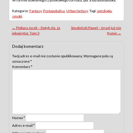
W formie dowolnego czytnikowego formatu, pdf’a lub audiobooka.
Kategorie:
Fantasy
,
Postapokalisa
,
Urban fantasy
. Tagi:
antologia
,
smoki
.
Post
←
Piekara Jacek – Dotyk zła. Ja,
Smoleński Paweł – Izrael już nie
inkwizytor. Tom 3
frunie
→
navigation
Dodaj komentarz
Twój adres e-mail nie zostanie opublikowany.
Wymagane pola są
oznaczone
*
Komentarz
*
Nazwa
*
Adres e-mail
*