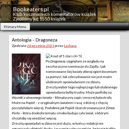
Skip
to
Bookeaters.pl
content
Klub koszmarnych komentatorów książek
Zjedliśmy już 1550 książek
Primary Menu
Antologia – Dragoneza
Zjedzone
26 września 2021
przez
Lashana
(4 / 5)
Po
Dragonezę
sięgnęłam ze względu na
zeszłoroczne nominacje do Zajdla. I jak
nominowane
Siej kwiaty zbieraj ogień
doceniam
za pomysł, tak zdecydowanie nie jest moim
ulubionym opowiadaniem ze zbioru.
Zresztą wybór tego najlepszego lub ulubionego
opowiadania byłby trudny. Może padłoby na
Wycinki z utraconego świata
– klimatyczny zapis smoczej katastrofy.
Może na
Popiół
– z oryginalnym światem i rasą, o której z chęcią
poczytałabym więcej. Podobnie jak
Popiół
skonstruowana jest
Zimna
Perła
– która dookoła tematu smoka buduje cały świat, o którym
chciałoby się wiedzieć więcej.
Zresztą opowiadań w zbiorze jest dużo, w końcu redakcji nie
ograniczała objętość druku. I w sumie całe szczęście, że to nie trafiło