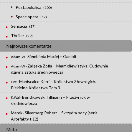
Postapokalisa
(100)
Space opera
(57)
Sensacja
(37)
Thriller
(29)
Najnowsze komentarze
Siembieda Maciej – Gambit
Adam-W
-
Załęska Zofia – Me(m)diewistyka. Cudownie
Adam-W
-
dziwna sztuka średniowiecza
Maniscalco Kerri – Królestwo Złowrogich.
Eve
-
Piekielne Królestwa Tom 3
Bendikowski Tillmann – Przeżyj rok w
K.Wal
-
średniowieczu
Marek
Silverberg Robert – Skrzydła nocy (seria
-
Artefakty t.12)
Meta