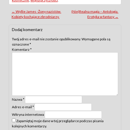
kosmiczne
,
wojna przyszłości
.
Post
←
Wyllie James -Żony nazistów.
(Nie)Realna magia – Antologia.
Kobiety kochające zbrodniarzy.
Erotyka w fantasy
→
navigation
Dodaj komentarz
Twój adres e-mail nie zostanie opublikowany.
Wymagane pola są
oznaczone
*
Komentarz
*
Nazwa
*
Adres e-mail
*
Witryna internetowa
Zapamiętaj moje dane w tej przeglądarce podczas pisania
kolejnych komentarzy.