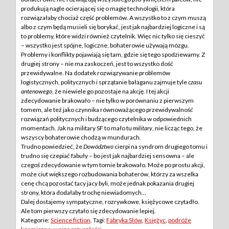
produkują nagle ocierającej się o magię technologii, która
rozwiązałaby chociaż część problemów. A wszystko to z czym muszą
albo z czym będą musieli się borykać, jest jak najbardziej logiczne i są
to problemy, które widzi również czytelnik. Więc nic tylko się cieszyć
– wszystko jest spójne, logiczne, bohaterowie używają mózgu.
Problemy i konflikty pojawiają się tam, gdzie się tego spodziewamy. Z
drugiej strony – nie ma zaskoczeń, jest to wszystko dość
przewidywalne. Na dodatek rozwiązywanie problemów
logistycznych, politycznych i sprzątanie bałaganu zajmuje tyle
czasu
antenowego
, że niewiele go pozostaje na akcję. I tej akcji
zdecydowanie brakowało – nie tylko w porównaniu z pierwszym
tomem, ale też jako czynnika równoważącego przewidywalność
rozwiązań politycznych i budzącego czytelnika w odpowiednich
momentach. Jak na military SF to mało tu
military
, nie licząc tego, że
wszyscy bohaterowie chodzą w mundurach.
Trudno powiedzieć, że
Dowództwo
cierpi na syndrom drugiego tomu i
trudno się czepiać fabuły – bo jest jak najbardziej sensowna – ale
czegoś zdecydowanie w tym tomie brakowało. Może po prostu akcji,
może ciut większego rozbudowania bohaterów, którzy za wszelka
cenę chcą pozostać tacy jacy byli, może jednak pokazania drugiej
strony, która dodałaby trochę niewiadomych…
Dalej dostajemy sympatyczne, rozrywkowe, księżycowe czytadło.
Ale tom pierwszy czytało się zdecydowanie lepiej.
Kategorie:
Science fiction
. Tagi:
Fabryka Słów
,
Księżyc
,
podróże