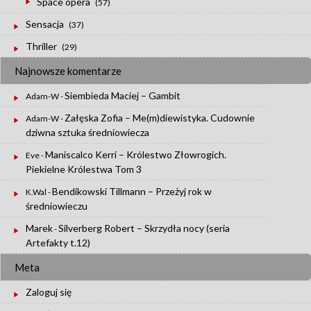
Space opera
(57)
Sensacja
(37)
Thriller
(29)
Najnowsze komentarze
Siembieda Maciej – Gambit
Adam-W
-
Załęska Zofia – Me(m)diewistyka. Cudownie
Adam-W
-
dziwna sztuka średniowiecza
Maniscalco Kerri – Królestwo Złowrogich.
Eve
-
Piekielne Królestwa Tom 3
Bendikowski Tillmann – Przeżyj rok w
K.Wal
-
średniowieczu
Marek
Silverberg Robert – Skrzydła nocy (seria
-
Artefakty t.12)
Meta
Zaloguj się