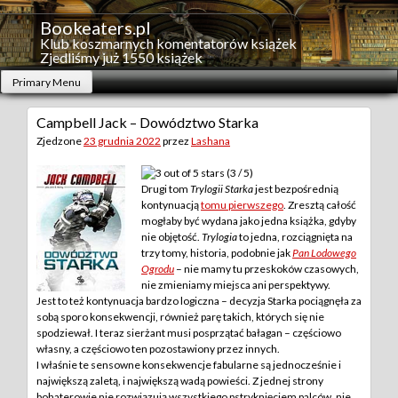
Skip
to
Bookeaters.pl
content
Klub koszmarnych komentatorów książek
Zjedliśmy już 1550 książek
Primary Menu
Campbell Jack – Dowództwo Starka
Zjedzone
23 grudnia 2022
przez
Lashana
(3 / 5)
Drugi tom
Trylogii Starka
jest bezpośrednią
kontynuacją
tomu pierwszego
. Zresztą całość
mogłaby być wydana jako jedna książka, gdyby
nie objętość.
Trylogia
to jedna, rozciągnięta na
trzy tomy, historia, podobnie jak
Pan Lodowego
Ogrodu
– nie mamy tu przeskoków czasowych,
nie zmieniamy miejsca ani perspektywy.
Jest to też kontynuacja bardzo logiczna – decyzja Starka pociągnęła za
sobą sporo konsekwencji, również parę takich, których się nie
spodziewał. I teraz sierżant musi posprzątać bałagan – częściowo
własny, a częściowo ten pozostawiony przez innych.
I właśnie te sensowne konsekwencje fabularne są jednocześnie i
największą zaletą, i największą wadą powieści. Z jednej strony
bohaterowie nie rozwiązują wszystkiego pstryknięciem palców, nie