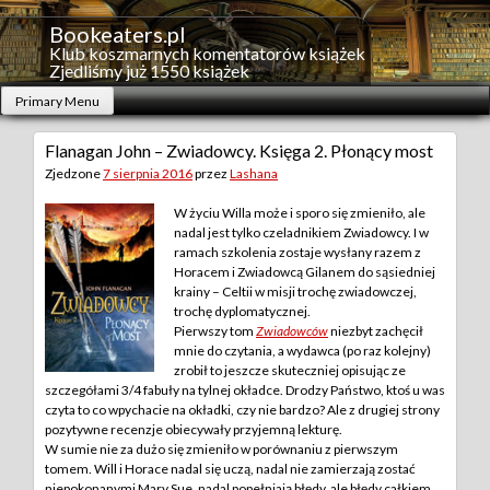
Skip
to
Bookeaters.pl
content
Klub koszmarnych komentatorów książek
Zjedliśmy już 1550 książek
Primary Menu
Flanagan John – Zwiadowcy. Księga 2. Płonący most
Zjedzone
7 sierpnia 2016
przez
Lashana
W życiu Willa może i sporo się zmieniło, ale
nadal jest tylko czeladnikiem Zwiadowcy. I w
ramach szkolenia zostaje wysłany razem z
Horacem i Zwiadowcą Gilanem do sąsiedniej
krainy – Celtii w misji trochę zwiadowczej,
trochę dyplomatycznej.
Pierwszy tom
Zwiadowców
niezbyt zachęcił
mnie do czytania, a wydawca (po raz kolejny)
zrobił to jeszcze skuteczniej opisując ze
szczegółami 3/4 fabuły na tylnej okładce. Drodzy Państwo, ktoś u was
czyta to co wpychacie na okładki, czy nie bardzo? Ale z drugiej strony
pozytywne recenzje obiecywały przyjemną lekturę.
W sumie nie za dużo się zmieniło w porównaniu z pierwszym
tomem. Will i Horace nadal się uczą, nadal nie zamierzają zostać
niepokonanymi Mary Sue, nadal popełniają błędy, ale błędy całkiem