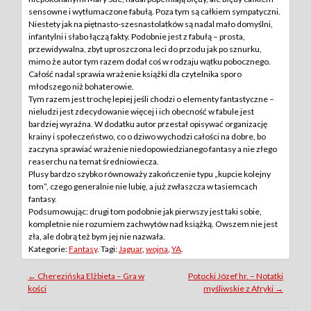
sensowne i wytłumaczone fabułą. Poza tym są całkiem sympatyczni.
Niestety jak na piętnasto-szesnastolatków są nadal mało domyślni,
infantylni i słabo łączą fakty. Podobnie jest z fabułą – prosta,
przewidywalna, zbyt uproszczona leci do przodu jak po sznurku,
mimo że autor tym razem dodał coś w rodzaju wątku pobocznego.
Całość nadal sprawia wrażenie książki dla czytelnika sporo
młodszego niż bohaterowie.
Tym razem jest trochę lepiej jeśli chodzi o elementy fantastyczne –
nieludzi jest zdecydowanie więcej i ich obecność w fabule jest
bardziej wyraźna. W dodatku autor przestał opisywać organizację
krainy i społeczeństwo, co o dziwo wychodzi całości na dobre, bo
zaczyna sprawiać wrażenie niedopowiedzianego fantasy a nie złego
reaserchu na temat średniowiecza.
Plusy bardzo szybko równoważy zakończenie typu „kupcie kolejny
tom”, czego generalnie nie lubię, a już zwłaszcza w tasiemcach
fantasy.
Podsumowując: drugi tom podobnie jak pierwszy jest taki sobie,
kompletnie nie rozumiem zachwytów nad książką. Owszem nie jest
zła, ale dobrą też bym jej nie nazwała.
Kategorie:
Fantasy
. Tagi:
Jaguar
,
wojna
,
YA
.
Post
←
Cherezińska Elżbieta – Gra w
Potocki Józef hr. – Notatki
kości
myśliwskie z Afryki
→
navigation