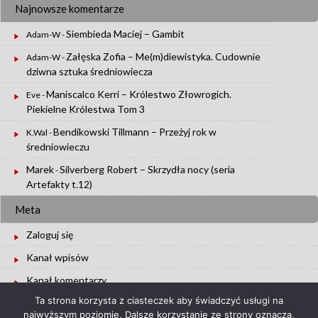
Najnowsze komentarze
Siembieda Maciej – Gambit
Adam-W
-
Załęska Zofia – Me(m)diewistyka. Cudownie
Adam-W
-
dziwna sztuka średniowiecza
Maniscalco Kerri – Królestwo Złowrogich.
Eve
-
Piekielne Królestwa Tom 3
Bendikowski Tillmann – Przeżyj rok w
K.Wal
-
średniowieczu
Marek
Silverberg Robert – Skrzydła nocy (seria
-
Artefakty t.12)
Meta
Zaloguj się
Kanał wpisów
Kanał komentarzy
Ta strona korzysta z ciasteczek aby świadczyć usługi na
WordPress.org
najwyższym poziomie. Dalsze korzystanie ze strony oznacza,